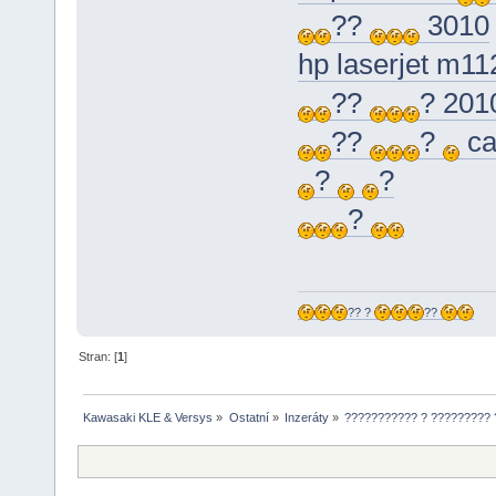
??
3010
hp laserjet m1
??
? 201
??
?
ca
?
?
?
?? ?
??
Stran: [
1
]
Kawasaki KLE & Versys
»
Ostatní
»
Inzeráty
»
??????????? ? ?????????