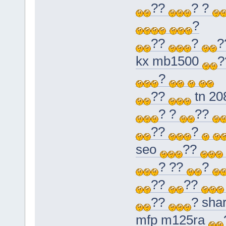
??
? ?
?
??
?
?
kx mb1500
?
??
tn 20
? ?
??
??
?
seo
??
? ??
?
??
??
??
? sha
mfp m125ra