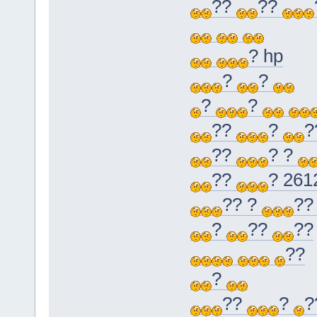
??
??
? hp
?
?
?
?
??
?
?
??
? ?
??
? 261
?? ?
?
?
??
??
??
?
??
?
?