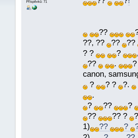
??
?
!
Příspěvků: 71
??
??, ??
??
??
? ?
?
??
.
canon, samsun
?
? ?
?.
.
?
??
?
??
?? ?
1)
??
?
2)
?
??