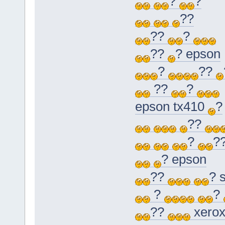
?
?
??
??
?
??
? epson
?
??
??
?
epson tx410
?
??
?
?
? epson
??
? 
?
?
??
xerox