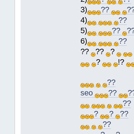
3)
??
?
4)
??
5)
??
?
6)
??
??
??
?
?
!?
??
seo
??
?
??
?
?
??
??