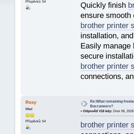
Příspěvků: 54
Quickly finish
b
ensure smooth c
brother printer 
installation, an
Easily manage
secure installat
brother printer 
connections, and
Re:What remaining freelan
Rosy
Buccaneers?
Mlad
«
Odpověď #16 kdy:
Únor 06, 2026,
Příspěvků: 54
brother printer 