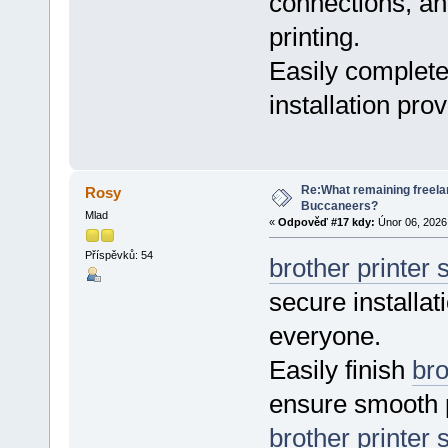
connections, a
printing.
Easily complet
installation pro
Re:What remaining freelan
Rosy
Buccaneers?
Mlad
«
Odpověď #17 kdy:
Únor 06, 2026,
Příspěvků: 54
brother printer 
secure installati
everyone.
Easily finish
bro
ensure smooth p
brother printer 