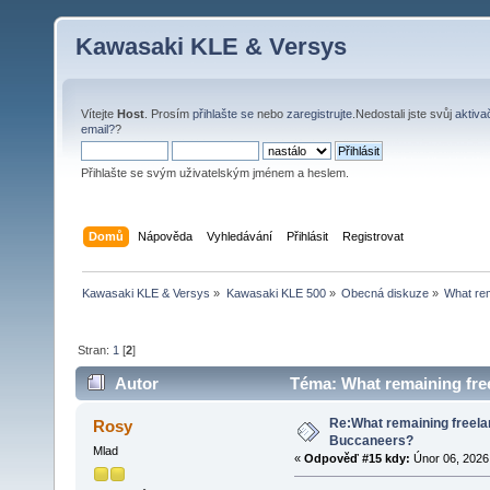
Kawasaki KLE & Versys
Vítejte
Host
. Prosím
přihlašte se
nebo
zaregistrujte
.Nedostali jste svůj
aktiva
email?
?
Přihlašte se svým uživatelským jménem a heslem.
Domů
Nápověda
Vyhledávání
Přihlásit
Registrovat
Kawasaki KLE & Versys
»
Kawasaki KLE 500
»
Obecná diskuze
»
What rem
Stran:
1
[
2
]
Autor
Téma: What remaining free
Re:What remaining freelan
Rosy
Buccaneers?
Mlad
«
Odpověď #15 kdy:
Únor 06, 2026,