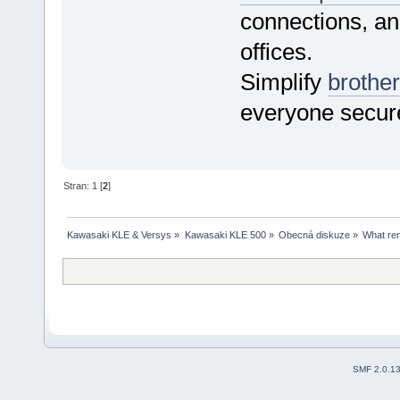
connections, an
offices.
Simplify
brother
everyone secure,
Stran:
1
[
2
]
Kawasaki KLE & Versys
»
Kawasaki KLE 500
»
Obecná diskuze
»
What rem
SMF 2.0.1