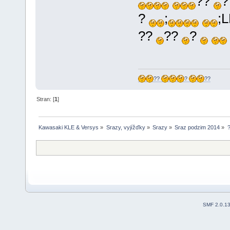
??
?
;
;
??
??
?
??
?
??
Stran: [
1
]
Kawasaki KLE & Versys
»
Srazy, vyjížďky
»
Srazy
»
Sraz podzim 2014
»
SMF 2.0.1