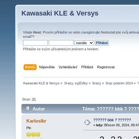
Kawasaki KLE & Versys
Vítejte
Host
. Prosím
přihlašte se
nebo
zaregistrujte
.Nedostali jste svůj
aktiva
email?
?
Přihlašte se svým uživatelským jménem a heslem.
Domů
Nápověda
Vyhledávání
Přihlásit
Registrovat
Kawasaki KLE & Versys
»
Srazy, vyjížďky
»
Srazy
»
Sraz podzim 2014
»
Stran: [
1
]
Autor
Téma: ?????? bbk ? ?????
?????? bbk ? ??????
Karloslkr
«
kdy:
Březen 05, 2024, 09:47
Pln