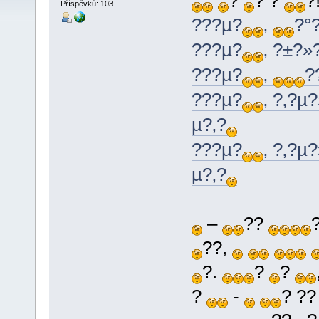
?
? ?
?
Příspěvků: 103
???µ?
‚
?°
???µ?
‚ ?±?»
???µ?
‚
?
???µ?
‚ ?‚?µ
µ?‚?
???µ?
‚ ?‚?µ
µ?‚?
–
??
??,
?.
?
?
?
-
? ?