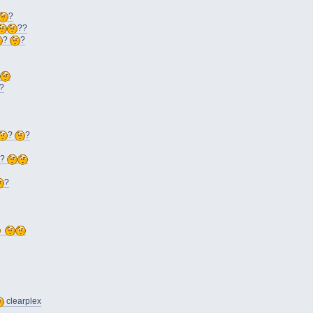
?
??
?
?
?
?
?
?
?
clearplex