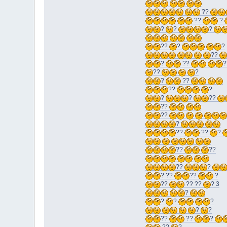
??
??
?
?
?
?
??
?
?
??
?
??
?
??
?
?
??
??
?
?
?
??
??
??
?
??
??
?
??
??
??
?
? ??
??
?
??
?? ??
? 3
?
?
?
?
?
?
??
??
?