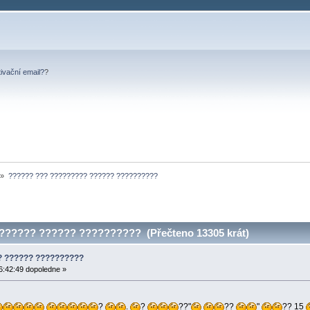
tivační email?
?
»
?????? ??? ????????? ?????? ??????????
????? ?????? ?????????? (Přečteno 13305 krát)
? ?????? ??????????
6:42:49 dopoledne »
?
.
?
??"
??
"
?? 15