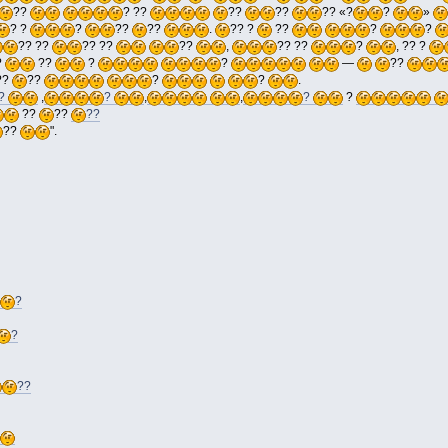
??
? ??
??
??
?? «?
?
»
? ?
?
??
??
.
?? ?
??
?
?
?? ??
?? ??
??
,
?? ??
?
, ?? ?
?
??
?
?
—
??
??
??
?
?
.
?
,
?
,
,
?
?
??
??
??
??
".
?
?
??