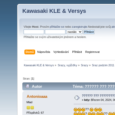
Kawasaki KLE & Versys
Vítejte
Host
. Prosím
přihlašte se
nebo
zaregistrujte
.Nedostali jste svůj
ak
Přihlašte se svým uživatelským jménem a heslem.
Domů
Nápověda
Vyhledávání
Přihlásit
Registrovat
Kawasaki KLE & Versys
»
Srazy, vyjížďky
»
Srazy
»
Sraz podzim 2011
Stran: [
1
]
Autor
Téma: ?????? ??? ????
?????? ??? ????????
Antonioaaa
«
kdy:
Březen 04, 2024, 0
Mlad
??
.
Příspěvků: 67
?
??