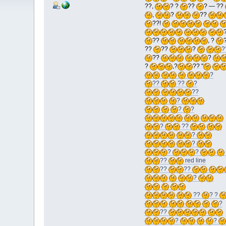
??,
? ?
??
? — ??
,
?
??
??!
??
, ?
??
??
?
?
??
?
?
,?
?? "
?
??
??
?
??
?
?
?
?
??
?
?
?
?
??
red line
??
??
?
??
? ?
?
??
?
?