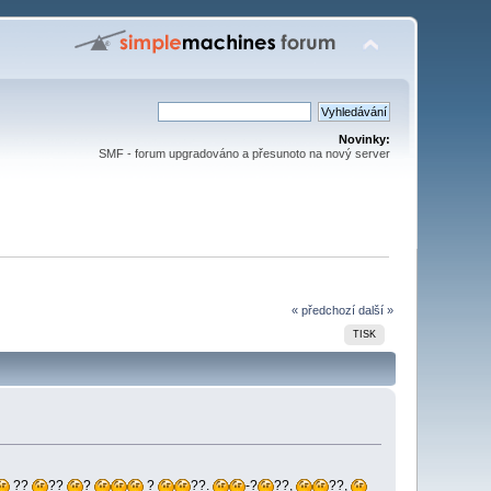
Novinky:
SMF - forum upgradováno a přesunoto na nový server
« předchozí
další »
TISK
??
??
?
?
??.
-?
??,
??,