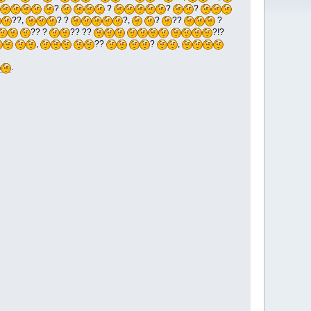
?
?
?
?
??,
? ?
?,
?
??
?
?? ?
?? ??
?!?
,
??
?
,
.