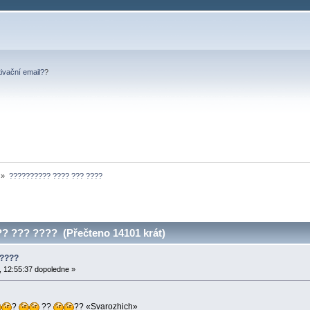
tivační email?
?
»
?????????? ???? ??? ????
 ??? ???? (Přečteno 14101 krát)
 ????
 12:55:37 dopoledne »
?
??
?? «Svarozhich»