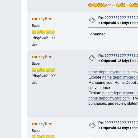
?? ??
?
Re:?????????? ???? 
merryflee
«
Odpověď #1 kdy:
Leden
Super
IP banned
Příspěvků: 1900
Re:?????????? ???? 
merryflee
«
Odpověď #2 kdy:
Leden
Super
home depot mycard.com
make
Příspěvků: 1900
Explore
home depot mycard.
Managing your Home Depot cre
convenience.
Explore
home depot mycard.
home depot mycard.com
is yo
purchases, and review statem
Re:?????????? ???? 
merryflee
«
Odpověď #3 kdy:
Leden
Super