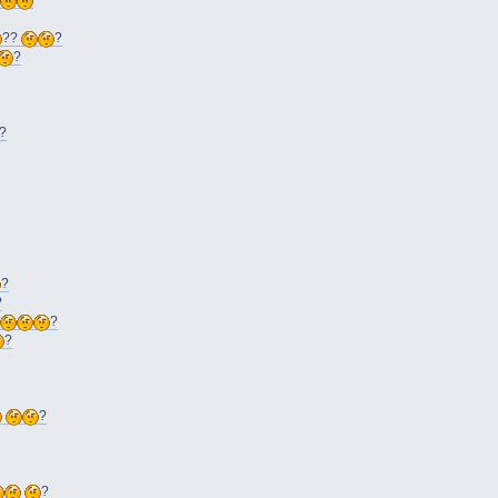
??
?
?
?
?
?
?
?
?
?