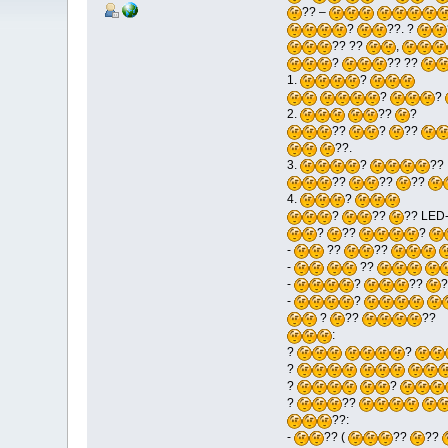
?? –
?
??. ?
?? ??
,
?
?? ??
1.
?
?
?
2.
??
?
??
?
??
??.
3.
?
??
??
??
??
4.
?
?
??
?? LED
?
??
?
-
??
??
-
??
-
?
??
-
?
?
??
??
:
?
?
?
?
?
?
??
??:
-
?? (
??
??