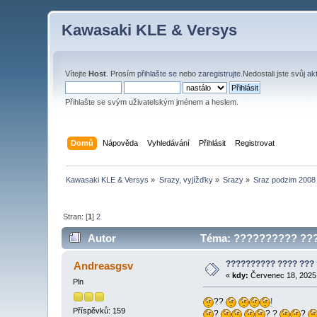
Kawasaki KLE & Versys
Vítejte
Host
. Prosím
přihlašte se
nebo
zaregistrujte
.Nedostali jste svůj
ak
Přihlašte se svým uživatelským jménem a heslem.
Domů
Nápověda
Vyhledávání
Přihlásit
Registrovat
Kawasaki KLE & Versys
»
Srazy, vyjížďky
»
Srazy
»
Sraz podzim 2008
Stran: [
1
]
2
Autor
Téma: ?????????? ????
?????????? ???? ???
Andreasgsv
«
kdy:
Červenec 18, 2025,
Pln
??
!
Příspěvků: 159
?
? ?
?