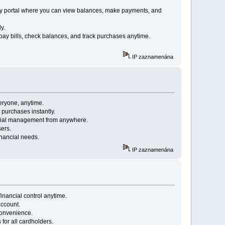
dly portal where you can view balances, make payments, and
y.
ay bills, check balances, and track purchases anytime.
IP zaznamenána
eryone, anytime.
purchases instantly.
ncial management from anywhere.
sers.
inancial needs.
IP zaznamenána
inancial control anytime.
account.
convenience.
for all cardholders.