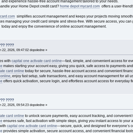
and experience hassle-free account management tailored to your needs.
o handle your Home Depot credit card?
home depot mycard.com
offers a user-frien
card.com
simplifies account management and keeps your projects moving smoothl
s managing your credit card simple and stress-free. With secure access, you can p
today and enjoy the convenience of online account management.
??? ????
 22, 2026, 09:47:02 dopoledne »
es with
capital one activate card online
—fast, simple, and convenient access for ev
ne
makes starting your account easy, giving you quick, safe access to payments and 
vate card online
today for secure, hassle-free account access and convenient fina
 online
, enjoy fast setup, safe transactions, and easy account management for all u
ne
offers quick activation, secure login, and effortless account access for everyday f
??? ????
 22, 2026, 09:54:23 dopoledne »
vate card online
to unlock secure payments, easy account tracking, and convenient f
ne
ensures safe, fast activation with simple steps, giving you instant access to your 
with
capital one activate card online
—secure, quick, and designed for everyone’s 
ne
provides simple activation, secure account access, and convenient financial tools 