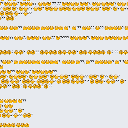
?
?
??,
?? ??
?.
?
?
?
? ?
?
?
?
?
?
??
??.
??
?
,
??
?.
??
??
??
?
??
?,
?
??
?-???
?.
?
?.
??
?
,
? ??
-?
?
?.
??,
??
?
?-?
??
?
??
?
?
?
?
??
?
??
?
?
?
(
?
? ?
?
??
?
??
?
?
??
??
?
??
?
?
??
?