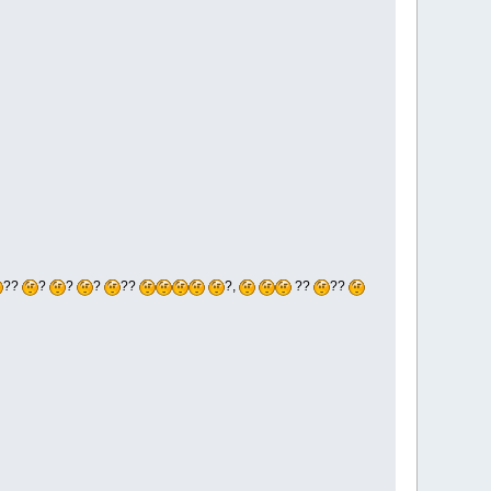
??
?
?
?
??
?,
??
??