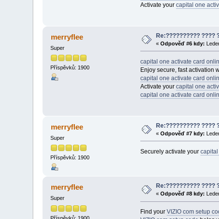
Activate your
capital one acti
Re:?????????? ???? 
merryflee
«
Odpověď #6 kdy:
Leden
Super
capital one activate card onli
Příspěvků: 1900
Enjoy secure, fast activation 
capital one activate card onli
Activate your
capital one acti
capital one activate card onli
Re:?????????? ???? 
merryflee
«
Odpověď #7 kdy:
Leden
Super
Securely activate your
capital
Příspěvků: 1900
Re:?????????? ???? 
merryflee
«
Odpověď #8 kdy:
Leden
Super
Find your
VIZIO com setup co
Příspěvků: 1900