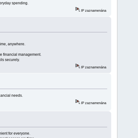
veryday spending.
IP zaznamenána
time, anywhere.
ree financial management.
ls securely.
IP zaznamenána
nancial needs.
IP zaznamenána
ient for everyone.