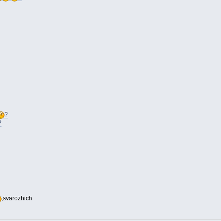
?
?
,svarozhich