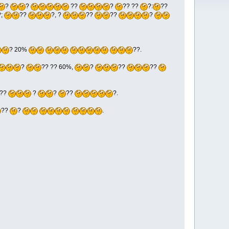
?
?
??
?
?? ??
?:
??
?;
??
?, ?
??
??
?
? 20%
??.
?
?? ?? 60%,
?
??
??
??
?
?
??
?.
??
?
.