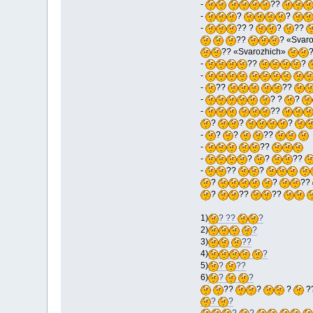
-
??
-
?
?
-
?? ?
?
??
??
? «Svar
?? «Svarozhich»
-
??
?
-
-
??
??
-
? ?
?
-
??
?
?
?
-
?
?
??
-
??
-
?
?
??
-
??
?
?
?
??
?
??
??
1)
? ??
?
2)
?
3)
??
4)
?
5)
?
??
6)
?
?
??
?
?
?
?
?