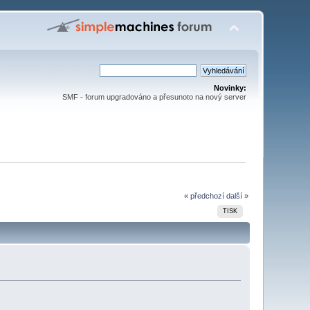
Novinky:
SMF - forum upgradováno a přesunoto na nový server
« předchozí
další »
TISK