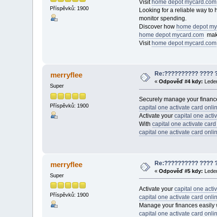
Visit
home depot mycard.com
Příspěvků: 1900
Looking for a reliable way t
monitor spending.
Discover how
home depot my
home depot mycard.com
make
Visit
home depot mycard.com
Re:?????????? ???? 
merryflee
«
Odpověď #4 kdy:
Leden
Super
Securely manage your financ
Příspěvků: 1900
capital one activate card onli
Activate your
capital one acti
With
capital one activate card
capital one activate card onli
Re:?????????? ???? 
merryflee
«
Odpověď #5 kdy:
Leden
Super
Activate your
capital one acti
Příspěvků: 1900
capital one activate card onli
Manage your finances easily 
capital one activate card onli