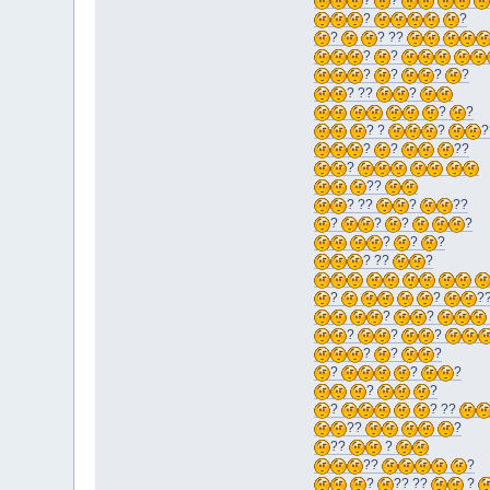
?
?
?
?
?
? ??
?
?
?
?
?
?
? ??
?
?
?
? ?
?
?
?
?
??
?
??
? ??
?
??
?
?
?
?
?
?
?
? ??
?
?
?
?
?
?
?
?
?
?
?
?
?
?
?
?
?
?
? ??
??
?
??
?
??
?
?
?? ??
?