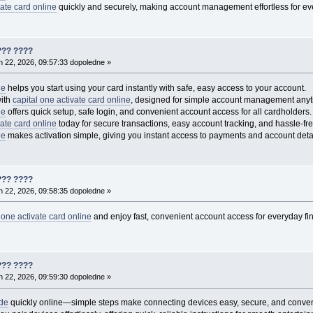
vate card online
quickly and securely, making account management effortless for e
??? ????
 22, 2026, 09:57:33 dopoledne »
ne
helps you start using your card instantly with safe, easy access to your account.
with
capital one activate card online
, designed for simple account management any
ne
offers quick setup, safe login, and convenient account access for all cardholders.
vate card online
today for secure transactions, easy account tracking, and hassle-f
ne
makes activation simple, giving you instant access to payments and account detai
??? ????
 22, 2026, 09:58:35 dopoledne »
 one activate card online
and enjoy fast, convenient account access for everyday fi
??? ????
 22, 2026, 09:59:30 dopoledne »
de
quickly online—simple steps make connecting devices easy, secure, and conven