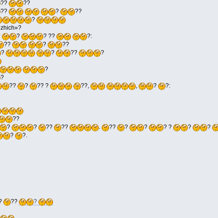
??
??
??
?
??
?
ozhich»?
?
?
? ??
?:
??
?
??
?
?
??
?
?
?
??
?
?? ?
??,
,
?
?:
??
?
?
??
??
.
??
?
?
? ?
?
?
?
?.
?
??
?