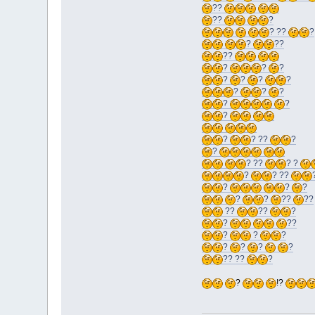
??
??
?
? ??
?
?
??
??
?
?
?
?
?
?
?
?
?
?
?
?
?
?
? ??
?
?
? ??
? ?
?
? ??
?
?
?
?
?
??
??
??
??
?
?
??
?
?
?
?
?
?
?
?? ??
?
?
!?