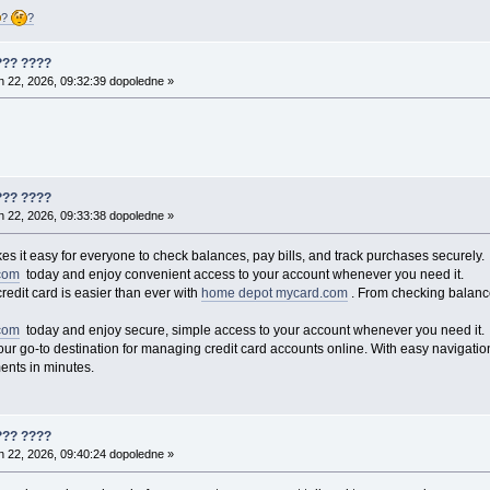
?
?
??? ????
 22, 2026, 09:32:39 dopoledne »
??? ????
 22, 2026, 09:33:38 dopoledne »
s it easy for everyone to check balances, pay bills, and track purchases securely.
com
today and enjoy convenient access to your account whenever you need it.
dit card is easier than ever with
home depot mycard.com
. From checking balance
com
today and enjoy secure, simple access to your account whenever you need it.
ur go-to destination for managing credit card accounts online. With easy navigation,
ents in minutes.
??? ????
 22, 2026, 09:40:24 dopoledne »