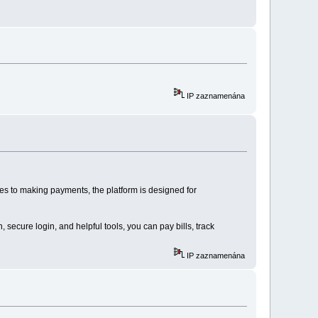
IP zaznamenána
s to making payments, the platform is designed for
 secure login, and helpful tools, you can pay bills, track
IP zaznamenána