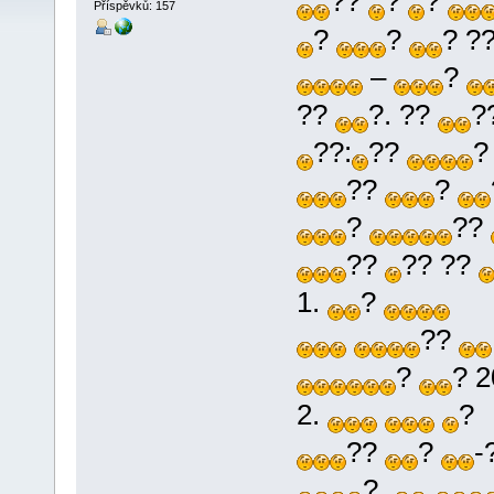
??
?
?
Příspěvků: 157
?
?
? ?
–
?
??
?. ??
?
??:
??
??
?
?
??
??
?? ??
1.
?
??
?
? 
2.
?
??
?
-
?.