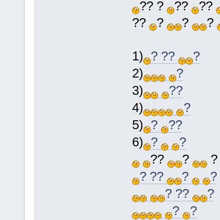
?? ?
??
??
??
?
?
?
1)
? ??
?
2)
?
3)
??
4)
?
5)
?
??
6)
?
?
??
?
? ??
?
?
? ??
?
?
?