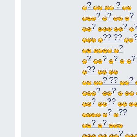
?
?
?
?
?
?
?
?? ??
?
?
?
?
?
??
? ??
?
?
?
?
??
?
??
?
?
?