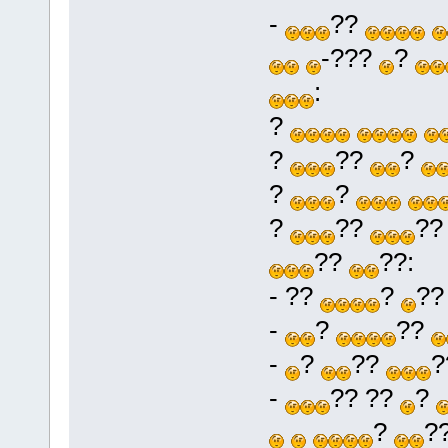
-
??
-???
?
:
?
?
??
?
?
?
?
??
?
??
??:
- ??
?
?
-
?
??
-
?
??
-
?? ??
?
?
?