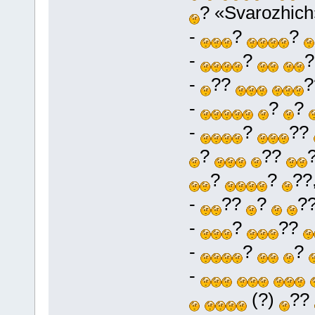
? «Svarozhic
-
?
?
-
?
-
??
-
?
?
-
?
??
?
??
?
?
??
-
??
?
?
-
?
??
-
?
?
-
(?)
??