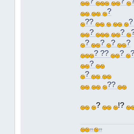
?
?
?
??
?
?
?
?
?
?
? ??
?
?
?
??
?
!?
??
??