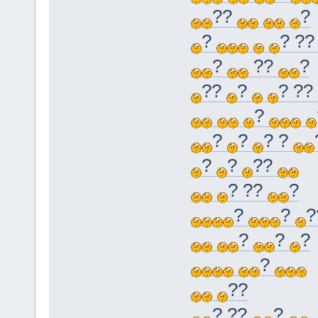
??
?
?
? ?
?
??
?
??
?
? ??
?
?
?
? ?
?
?
??
? ??
?
?
?
?
?
?
?
??
? ??
?