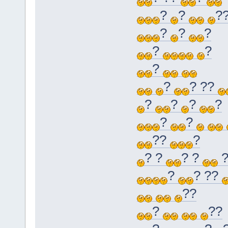
?
?
?
?
?
?
?
?
?
?
? ??
?
?
?
?
?
?
??
?
? ?
? ?
?
? ??
??
?
??