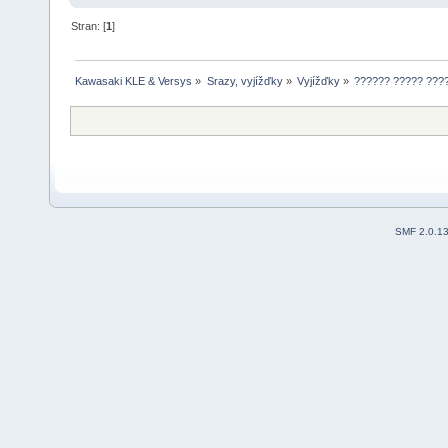
Stran: [
1
]
Kawasaki KLE & Versys
»
Srazy, vyjížďky
»
Vyjížďky
»
?????? ????? ???
SMF 2.0.1