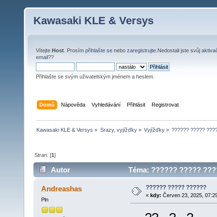
Kawasaki KLE & Versys
Vítejte
Host
. Prosím
přihlašte se
nebo
zaregistrujte
.Nedostali jste svůj
aktiva
email?
?
Přihlašte se svým uživatelským jménem a heslem.
Domů
Nápověda
Vyhledávání
Přihlásit
Registrovat
Kawasaki KLE & Versys
»
Srazy, vyjížďky
»
Vyjížďky
»
?????? ????? ???
Stran: [
1
]
Autor
Téma: ?????? ????? ????
?????? ????? ??????
Andreashas
«
kdy:
Červen 23, 2025, 07:2
Pln