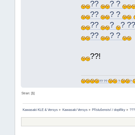
??
? ?
??
? ?
??
?
? ?
??
? ?
??!
?? ??
?
?
Stran: [
1
]
Kawasaki KLE & Versys
»
Kawasaki Versys
»
Příslušenství / doplňky
»
???