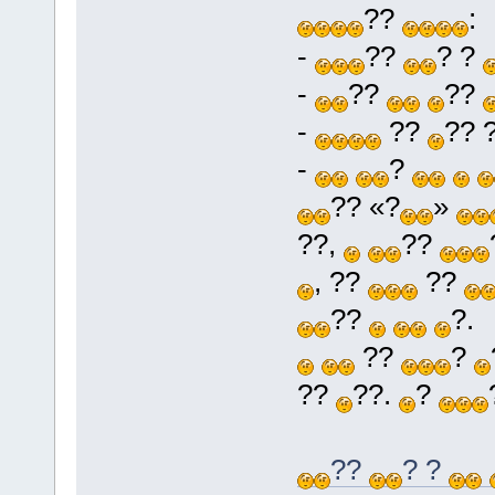
??
:
-
??
? ?
-
??
??
-
??
?? 
-
?
?? «?
»
??,
??
, ??
??
??
?.
??
?
??
??.
?
??
? ?