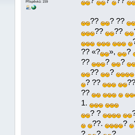
?
?
??
Příspěvků: 159
??
? ??
??
??
?? «?
»,
?
??
?
?
??
?
? ??
?
??
1.
? ?
??.
?
?
?
?.