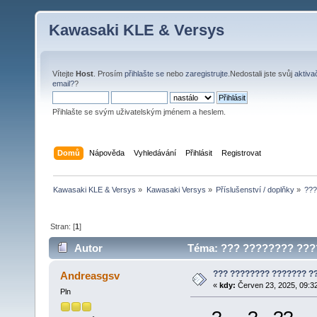
Kawasaki KLE & Versys
Vítejte
Host
. Prosím
přihlašte se
nebo
zaregistrujte
.Nedostali jste svůj
aktiva
email?
?
Přihlašte se svým uživatelským jménem a heslem.
Domů
Nápověda
Vyhledávání
Přihlásit
Registrovat
Kawasaki KLE & Versys
»
Kawasaki Versys
»
Příslušenství / doplňky
»
???
Stran: [
1
]
Autor
Téma: ??? ???????? ????
??? ???????? ??????? ?
Andreasgsv
«
kdy:
Červen 23, 2025, 09:3
Pln