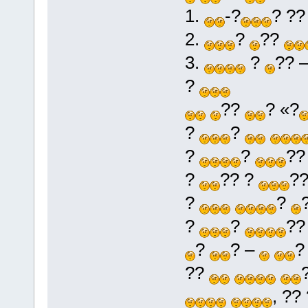
1.
-?
? ?
2.
?
??
3.
?
?? 
?
??
? «?
?
?
?
?
?
?
?? ?
?
?
?
?
?
?
?
? –
??
, ??