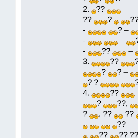
2.
??
??
?
?
-
? –
-
–
-
??
–
3.
??
?
? –
? ?
4.
??
?
??,
?
, ??
??
??
??
?? ?