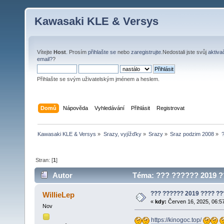
Kawasaki KLE & Versys
Vítejte
Host
. Prosím
přihlašte se
nebo
zaregistrujte
.Nedostali jste svůj
aktiva
email?
?
Přihlašte se svým uživatelským jménem a heslem.
Domů
Nápověda
Vyhledávání
Přihlásit
Registrovat
Kawasaki KLE & Versys
»
Srazy, vyjížďky
»
Srazy
»
Sraz podzim 2008
»
Stran: [
1
]
Autor
Téma: ??? ?????? 2019 ?
??? ?????? 2019 ???? ?
WillieLep
«
kdy:
Červen 16, 2025, 06:5
Nov
https://kinogoc.top/