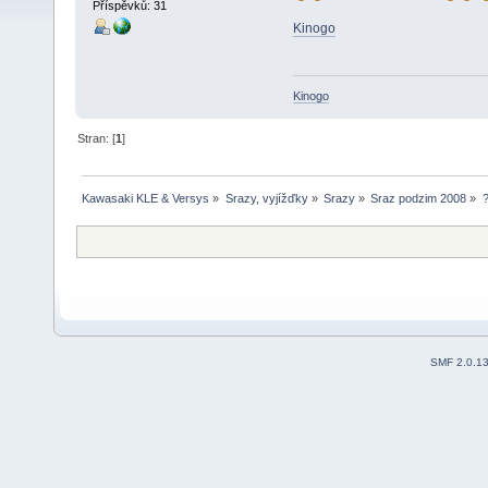
Příspěvků: 31
Kinogo
Kinogo
Stran: [
1
]
Kawasaki KLE & Versys
»
Srazy, vyjížďky
»
Srazy
»
Sraz podzim 2008
»
SMF 2.0.1