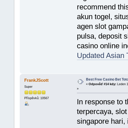
recommend thi
akun togel, situ
agen slot gampa
pulsa, deposit s
casino online i
Updated Asian 
Best Free Casino Bet Tot
FrankJScott
«
Odpověď #14 kdy:
Leden 1
Super
»
Příspěvků: 10567
In response to 
terpercaya, slot
singapore hari, 