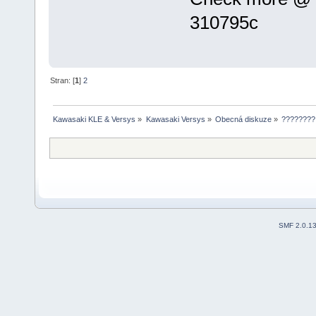
310795c
Stran: [
1
]
2
Kawasaki KLE & Versys
»
Kawasaki Versys
»
Obecná diskuze
»
????????
SMF 2.0.1