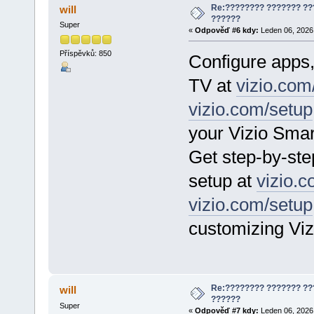
Re:???????? ??????? ??
will
??????
Super
«
Odpověď #6 kdy:
Leden 06, 2026,
Příspěvků: 850
Configure apps, 
TV at
vizio.com
vizio.com/setup
your Vizio Smar
Get step-by-step
setup at
vizio.
vizio.com/setup
customizing Viz
Re:???????? ??????? ??
will
??????
Super
«
Odpověď #7 kdy:
Leden 06, 2026,