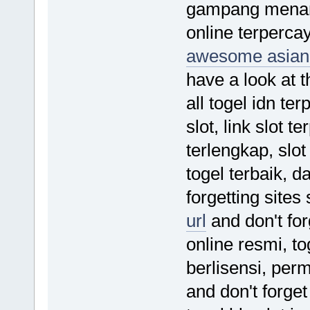
gampang menang,
online terpercay
awesome asian2
have a look at t
all togel idn ter
slot, link slot 
terlengkap, slot
togel terbaik, d
forgetting sites
url
and don't for
online resmi, to
berlisensi, per
and don't forget