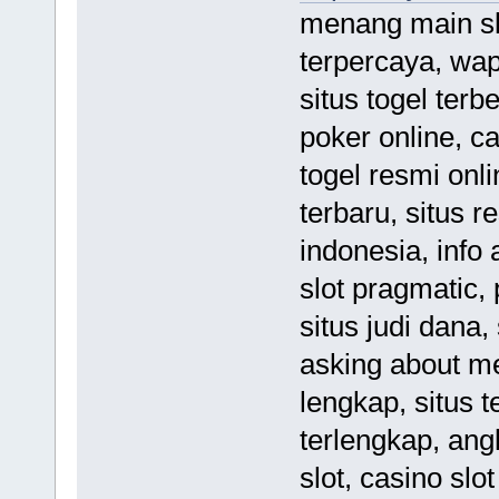
menang main slot
terpercaya, wap
situs togel terb
poker online, ca
togel resmi onli
terbaru, situs r
indonesia, info 
slot pragmatic, 
situs judi dana,
asking about m
lengkap, situs t
terlengkap, ang
slot, casino slot