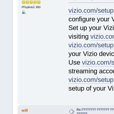
Příspěvků: 850
vizio.com/setup
configure your 
Set up your Viz
visiting
vizio.c
vizio.com/setup
your Vizio devic
Use
vizio.com/
streaming acco
vizio.com/setup
setup of your Vi
Re:???????? ??????? ??
will
??????