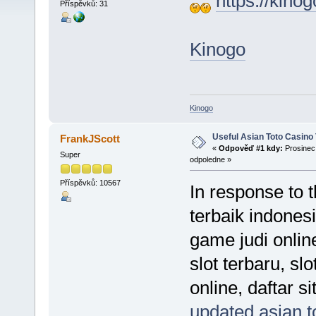
https://kinog
Příspěvků: 31
Kinogo
Kinogo
Useful Asian Toto Casino 
FrankJScott
«
Odpověď #1 kdy:
Prosinec 
Super
odpoledne »
Příspěvků: 10567
In response to t
terbaik indonesi
game judi online 
slot terbaru, sl
online, daftar s
updated asian t