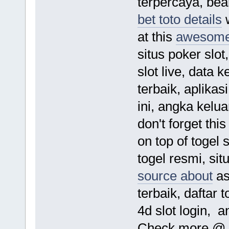
terpercaya, bea
bet toto details
w
at this
awesome f
situs poker slo
slot live, data k
terbaik, aplikas
ini, angka kelua
don't forget thi
on top of togel 
togel resmi, si
source about
as
terbaik, daftar
4d slot login, 
Check more @