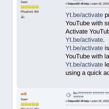
Super
«
Odpověď #8 kdy:
Leden 06, 2026,
Příspěvků: 850
Yt.be/activate
pr
YouTube with s
Activate YouTub
Yt.be/activate
.
Yt.be/activate
is
YouTube with la
Yt.be/activate
le
using a quick ac
Re:???????? ??????? ??
will
??????
Super
«
Odpověď #9 kdy:
Leden 06, 2026,