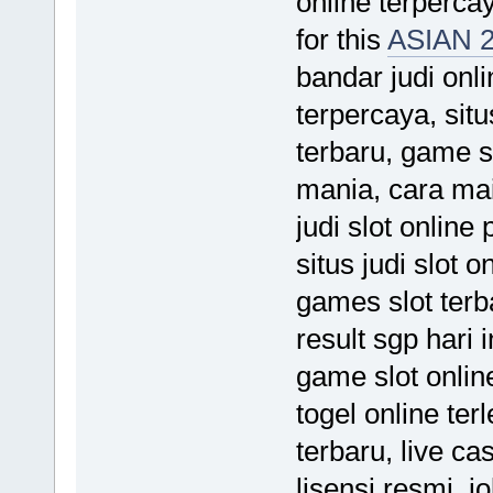
online terperca
for this
ASIAN 
bandar judi onli
terpercaya, situ
terbaru, game slo
mania, cara mai
judi slot online 
situs judi slot 
games slot terba
result sgp hari 
game slot online
togel online ter
terbaru, live cas
lisensi resmi, j