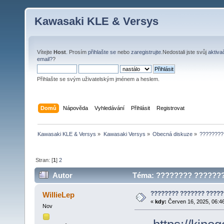
Kawasaki KLE & Versys
Vítejte
Host
. Prosím
přihlašte se
nebo
zaregistrujte
.Nedostali jste svůj
aktiva
email?
?
Přihlašte se svým uživatelským jménem a heslem.
Domů
Nápověda
Vyhledávání
Přihlásit
Registrovat
Kawasaki KLE & Versys
»
Kawasaki Versys
»
Obecná diskuze
»
????????
Stran: [
1
]
2
Autor
Téma: ???????? ??????? 
???????? ??????? ?????
WillieLep
«
kdy:
Červen 16, 2025, 06:4
Nov