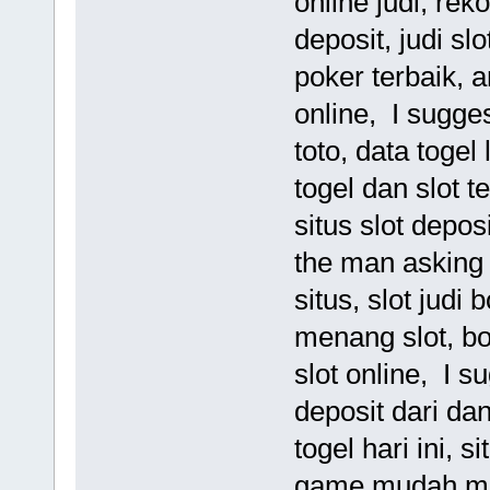
online judi, rek
deposit, judi sl
poker terbaik, an
online, I sugges
toto, data togel
togel dan slot 
situs slot depos
the man asking a
situs, slot judi
menang slot, bo
slot online, I s
deposit dari dan
togel hari ini, s
game mudah men