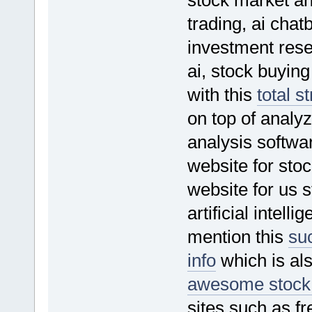
trading, ai chat
investment resea
ai, stock buying
with this
total 
on top of analyz
analysis softwar
website for stoc
website for us s
artificial intell
mention this
suc
info
which is als
awesome stock p
sites such as fr