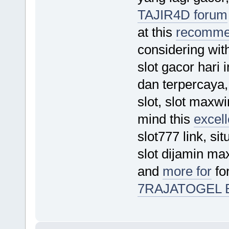
TAJIR4D forum
at this
recommen
considering with 
slot gacor hari 
dan terpercaya, 
slot, slot maxwi
mind this
excel
slot777 link, si
slot dijamin m
and
more for
fo
7RAJATOGEL B