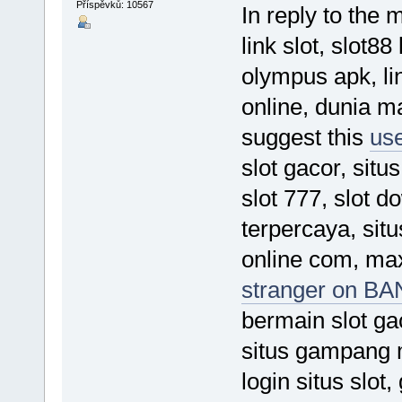
Příspěvků: 10567
In reply to the 
link slot, slot88
olympus apk, li
online, dunia ma
suggest this
us
slot gacor, situ
slot 777, slot d
terpercaya, situs
online com, max
stranger on B
bermain slot gac
situs gampang m
login situs slot,