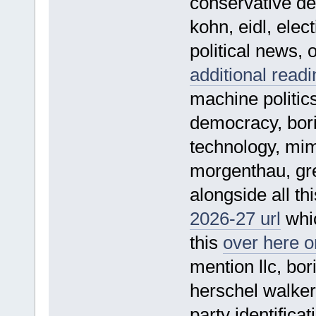
conservative deb
kohn, eidl, ele
political news, 
additional read
machine politics
democracy, boris
technology, mimo
morgenthau, gre
alongside all th
2026-27 url
whic
this
over here 
mention llc, bor
herschel walker 
party identifica