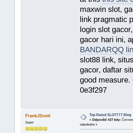
maxwin slot, ga
link pragmatic p
login slot gacor
gacor hari ini, a
BANDARQQ lin
slot88 link, sit
gacor, daftar si
good measure.
0e3f297
Top Rated SLOT777 Blog
FrankJScott
«
Odpověď #27 kdy:
Červene
Super
odpoledne »