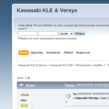
Kawasaki KLE & Versys
Vítejte
Host
. Prosím
přihlašte se
nebo
zaregistrujte
.Nedostali jste svůj
aktiva
email?
?
Přihlašte se svým uživatelským jménem a heslem.
Domů
Nápověda
Vyhledávání
Přihlásit
Registrovat
Kawasaki KLE & Versys
»
Kawasaki KLE 500
»
Příslušenství / doplňky
»
?
Stran:
1
[
2
]
Autor
Téma: ???????? ????????
Re:???????? ?????????
sheh
«
Odpověď #15 kdy:
Leden 1
Mlad
»