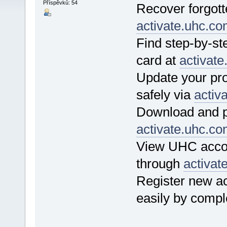
Příspěvků: 54
Recover forgotte
activate.uhc.c
Find step-by-st
card at
activat
Update your pro
safely via
activ
Download and pr
activate.uhc.c
View UHC accoun
through
activat
Register new a
easily by compl