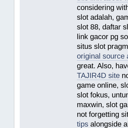
considering with
slot adalah, gam
slot 88, daftar 
link gacor pg so
situs slot pragm
original sourc
great. Also, hav
TAJIR4D site
no
game online, sl
slot fokus, untun
maxwin, slot gam
not forgetting s
tips
alongside all