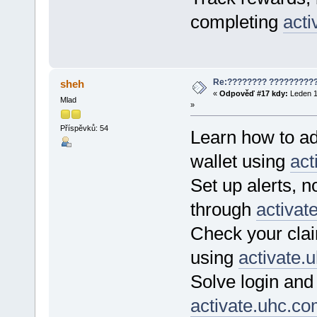
completing
acti
Re:???????? ?????????
sheh
«
Odpověď #17 kdy:
Leden 1
Mlad
»
Příspěvků: 54
Learn how to ad
wallet using
act
Set up alerts, n
through
activat
Check your clai
using
activate.
Solve login and
activate.uhc.c