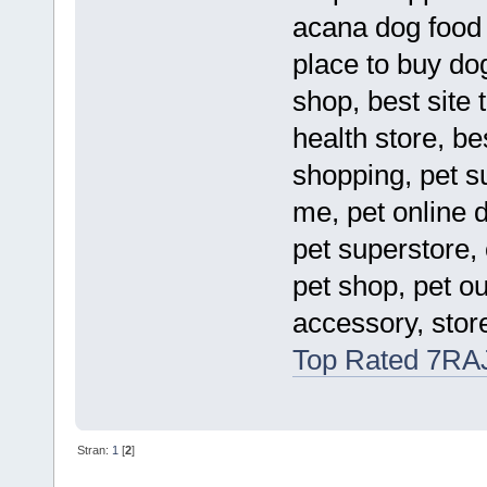
acana dog food s
place to buy dog
shop, best site 
health store, be
shopping, pet s
me, pet online d
pet superstore,
pet shop, pet o
accessory, stor
Top Rated 7R
Stran:
1
[
2
]