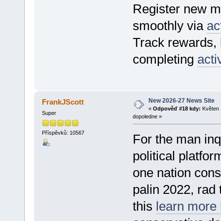
Register new m
smoothly via
ac
Track rewards, b
completing
acti
New 2026-27 News Site
FrankJScott
«
Odpověď #18 kdy:
Květen 
Super
dopoledne »
Příspěvků: 10567
For the man inq
political platfo
one nation conser
palin 2022, rad
this
learn more 