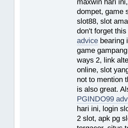
maxwin hari ini,
dompet, game slo
slot88, slot am
don't forget thi
advice
bearing i
game gampang, 
ways 2, link alter
online, slot yan
not to mention 
is also great. A
PGINDO99 adv
hari ini, login 
2 slot, apk pg sl