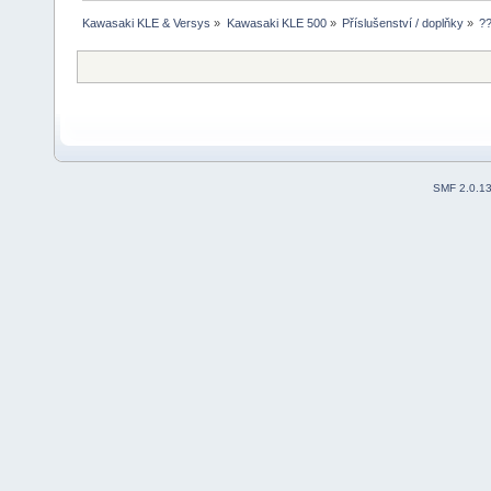
Kawasaki KLE & Versys
»
Kawasaki KLE 500
»
Příslušenství / doplňky
»
?
SMF 2.0.1