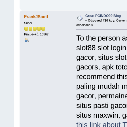
Great PGINDO99 Blog
FrankJScott
«
Odpověď #20 kdy:
Červen 
Super
odpoledne »
Příspěvků: 10567
To the person a
slot88 slot logi
gacor, situs slo
gacors, apk toto
recommend thi
paling mudah ma
gacor, permaina
situs pasti gacor
situs maxwin, g
this link about