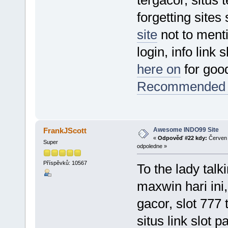
tergacor, situs 
forgetting sites
site
not to menti
login, info link 
here on
for goo
Recommended 
Awesome INDO99 Site
FrankJScott
«
Odpověď #22 kdy:
Červen 
Super
odpoledne »
Příspěvků: 10567
To the lady talk
maxwin hari ini
gacor, slot 777 t
situs link slot 