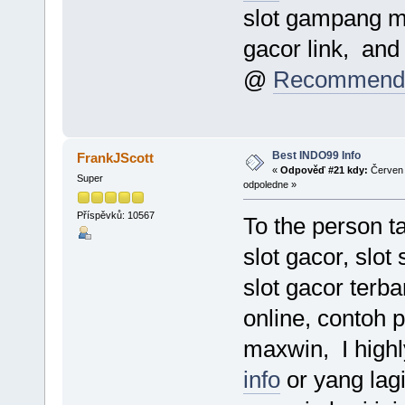
slot gampang max
gacor link, an
@
Recommend
Best INDO99 Info
FrankJScott
«
Odpověď #21 kdy:
Červen 
Super
odpoledne »
Příspěvků: 10567
To the person ta
slot gacor, slot 
slot gacor terbar
online, contoh 
maxwin, I high
info
or yang lagi