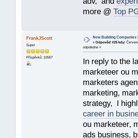
adv, and
exper
more @
Top P
New Building Companies 
FrankJScott
«
Odpověď #25 kdy:
Červene
Super
odpoledne »
Příspěvků: 10567
In reply to the 
marketeer ou ma
marketers agen
marketing, mark
strategy, I hig
career in busine
ou marketeer, m
ads business, b