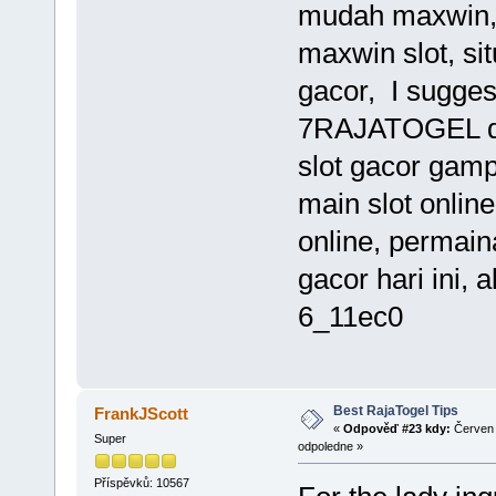
mudah maxwin, s
maxwin slot, sit
gacor, I sugges
7RAJATOGEL deta
slot gacor gam
main slot online
online, permai
gacor hari ini,
6_11ec0
Best RajaTogel Tips
FrankJScott
«
Odpověď #23 kdy:
Červen 
Super
odpoledne »
Příspěvků: 10567