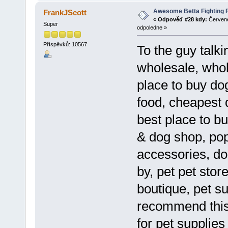
Awesome Betta Fighting F
FrankJScott
«
Odpověď #28 kdy:
Červene
Super
odpoledne »
Příspěvků: 10567
To the guy talk
wholesale, whol
place to buy dog
food, cheapest 
best place to bu
& dog shop, pop
accessories, do
by, pet pet stor
boutique, pet su
recommend thi
for pet supplies