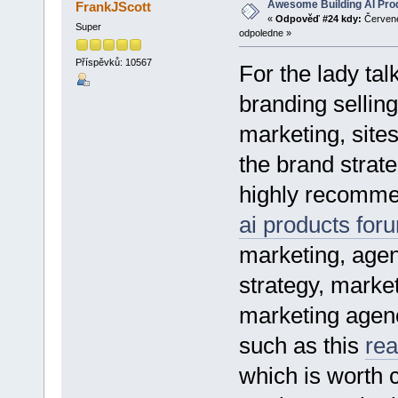
Awesome Building AI Pro
FrankJScott
«
Odpověď #24 kdy:
Červene
Super
odpoledne »
Příspěvků: 10567
For the lady ta
branding sellin
marketing, site
the brand strate
highly recomme
ai products for
marketing, agen
strategy, marke
marketing agenci
such as this
rea
which is worth 