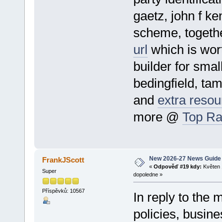
gaetz, john f k
scheme, togethe
url
which is wor
builder for smal
bedingfield, tam
and
extra resou
more @
Top Ra
New 2026-27 News Guide
FrankJScott
«
Odpověď #19 kdy:
Květen 
Super
dopoledne »
Příspěvků: 10567
In reply to the 
policies, busines