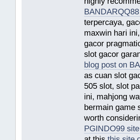
highly recomme
BANDARQQ88 t
terpercaya, gaco
maxwin hari ini,
gacor pragmatic 
slot gacor garan
blog post on 
as cuan slot gac
505 slot, slot p
ini, mahjong way
bermain game slo
worth consideri
PGINDO99 site
at this
this sit