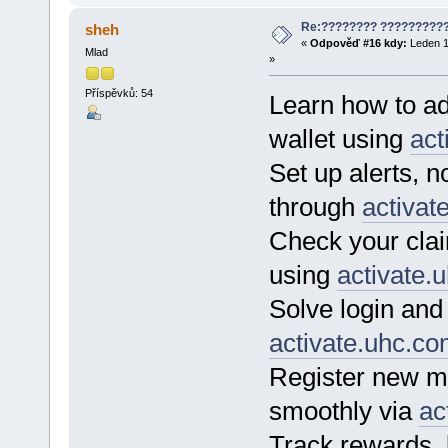
Re:???????? ?????????
sheh
«
Odpověď #16 kdy:
Leden 1
Mlad
»
Příspěvků: 54
Learn how to ad
wallet using
act
Set up alerts, n
through
activat
Check your clai
using
activate.
Solve login and
activate.uhc.c
Register new m
smoothly via
ac
Track rewards, b