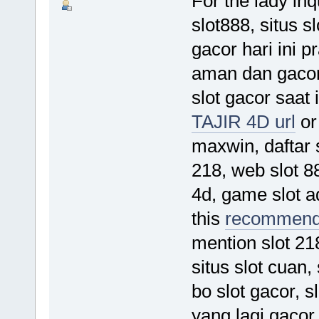
For the lady inq
slot888, situs sl
gacor hari ini p
aman dan gacor,
slot gacor saat 
TAJIR 4D url
or
maxwin, daftar 
218, web slot 88
4d, game slot ada
this
recommende
mention slot 218
situs slot cuan, 
bo slot gacor, sl
yang lagi gacor,