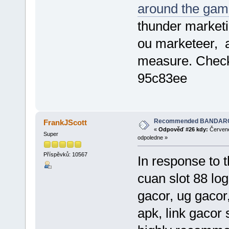
around the game
thunder marketi
ou marketeer,
measure. Che
95c83ee
Recommended BANDARQ
FrankJScott
«
Odpověď #26 kdy:
Červene
Super
odpoledne »
Příspěvků: 10567
In response to 
cuan slot 88 lo
gacor, ug gacor,
apk, link gacor s