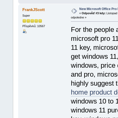
New Microsoft Office Pro
FrankJScott
«
Odpověď #3 kdy:
Listopad 
Super
odpoledne »
Příspěvků: 10567
For the people
microsoft pro 1
11 key, microso
get windows 11,
windows, price
and pro, micro
highly suggest 
home product de
windows 10 to 1
windows 11 pur