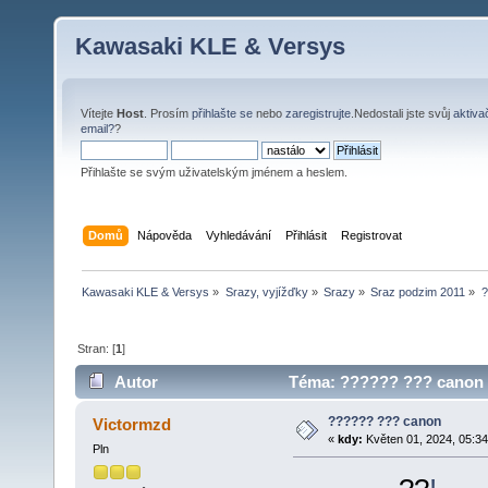
Kawasaki KLE & Versys
Vítejte
Host
. Prosím
přihlašte se
nebo
zaregistrujte
.Nedostali jste svůj
aktiva
email?
?
Přihlašte se svým uživatelským jménem a heslem.
Domů
Nápověda
Vyhledávání
Přihlásit
Registrovat
Kawasaki KLE & Versys
»
Srazy, vyjížďky
»
Srazy
»
Sraz podzim 2011
»
?
Stran: [
1
]
Autor
Téma: ?????? ??? canon (
?????? ??? canon
Victormzd
«
kdy:
Květen 01, 2024, 05:34
Pln