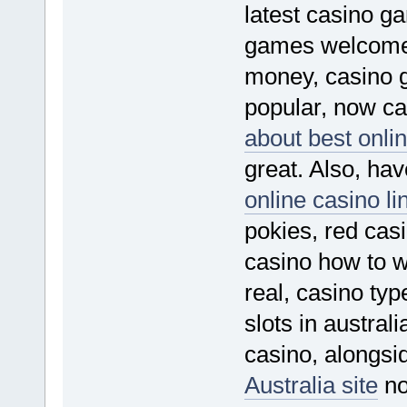
latest casino ga
games welcome b
money, casino g
popular, now ca
about best onlin
great. Also, hav
online casino li
pokies, red casi
casino how to w
real, casino typ
slots in austral
casino, alongsid
Australia site
no