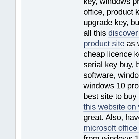
key, windows p
office, product
upgrade key, bu
all this
discover
product site
as w
cheap licence 
serial key buy,
software, windo
windows 10 pro
best site to buy
this website on
great. Also, hav
microsoft offic
from windows 1