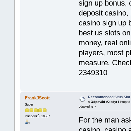
sign up bonus, c
deposit casino,
casino sign up
best us slots on
money, real onl
players, most p
measure. Che
2349310
Recommended Situs Slot 
FrankJScott
«
Odpověď #2 kdy:
Listopad 
Super
odpoledne »
Příspěvků: 10567
For the man ask
casino, casino 