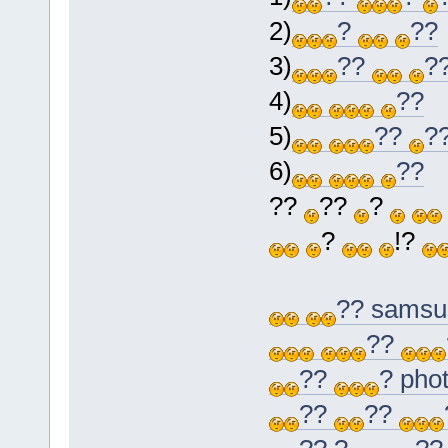
2)
?
??
3)
??
?
4)
??
5)
??
?
6)
??
??
??
?
?
!?
?? samsu
??
??
? pho
??
??