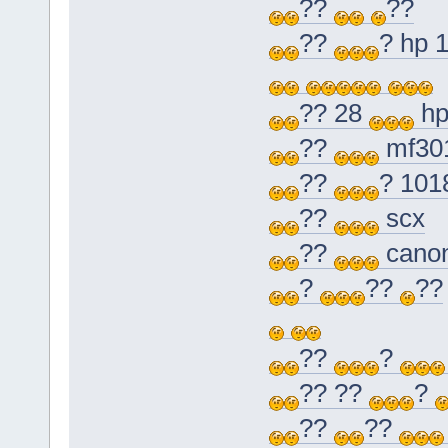
??
??
??
? hp 
?? 28
h
??
mf30
??
? 101
??
scx
??
cano
?
??
??
??
?
?? ??
?
??
??