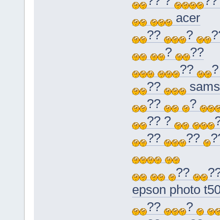
?? ?
?
acer
??
?
?
?
??
??
??
sams
??
?
?? ?
??
??
?
??
?
epson photo t5
??
?