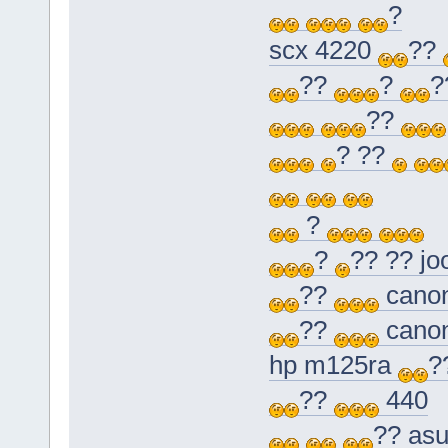
?
scx 4220
??
??
?
?
??
? ??
?
?
?? ?? jo
??
canon
??
cano
hp m125ra
?
??
440
?? as