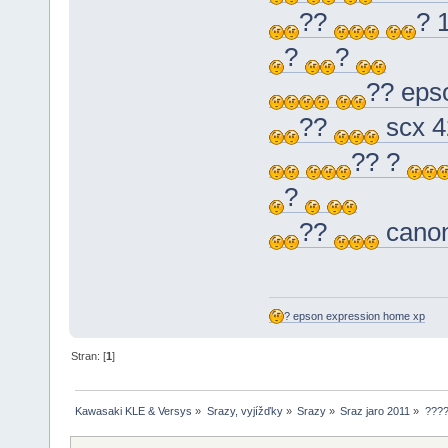
??
? 
?
?
?? eps
??
scx 4
?? ?
?
??
cano
? epson expression home xp
Stran: [
1
]
Kawasaki KLE & Versys
»
Srazy, vyjížďky
»
Srazy
»
Sraz jaro 2011
»
????