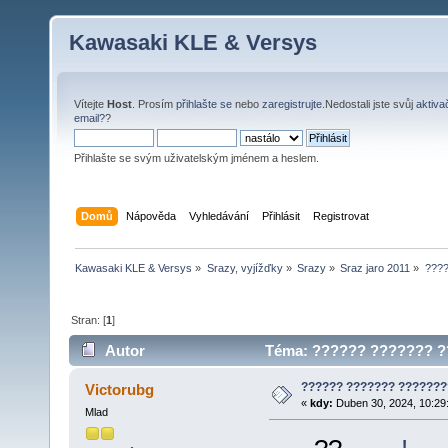
Kawasaki KLE & Versys
Vítejte
Host
. Prosím
přihlašte se
nebo
zaregistrujte
.Nedostali jste svůj
aktiva
email?
?
Přihlašte se svým uživatelským jménem a heslem.
Domů
Nápověda
Vyhledávání
Přihlásit
Registrovat
Kawasaki KLE & Versys
»
Srazy, vyjížďky
»
Srazy
»
Sraz jaro 2011
»
????
Stran: [
1
]
Autor
Téma: ?????? ??????? ??
?????? ??????? ???????
Victorubg
«
kdy:
Duben 30, 2024, 10:29
Mlad