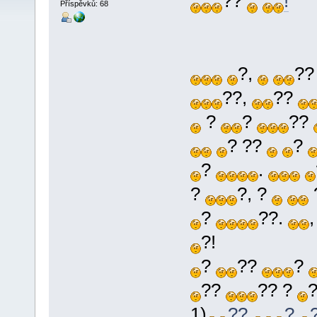
??
!
Příspěvků: 68
?,
?
??,
??
?
?
??
? ??
?
?
.
?
?, ?
?
??.
?!
?
??
?
??
?? ?
1)
??
?