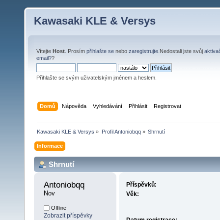
Kawasaki KLE & Versys
Vítejte
Host
. Prosím
přihlašte se
nebo
zaregistrujte
.Nedostali jste svůj
aktiva
email?
?
Přihlašte se svým uživatelským jménem a heslem.
Domů
Nápověda
Vyhledávání
Přihlásit
Registrovat
Kawasaki KLE & Versys
»
Profil Antoniobqq
»
Shrnutí
Informace
Shrnutí
Antoniobqq 
Příspěvků:
Nov
Věk:
Offline
Zobrazit příspěvky