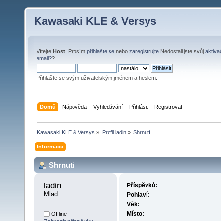
Kawasaki KLE & Versys
Vítejte
Host
. Prosím
přihlašte se
nebo
zaregistrujte
.Nedostali jste svůj
aktiva
email?
?
Přihlašte se svým uživatelským jménem a heslem.
Domů
Nápověda
Vyhledávání
Přihlásit
Registrovat
Kawasaki KLE & Versys
»
Profil ladin
»
Shrnutí
Informace
Shrnutí
ladin 
Příspěvků:
Mlad
Pohlaví:
Věk:
Místo:
Offline