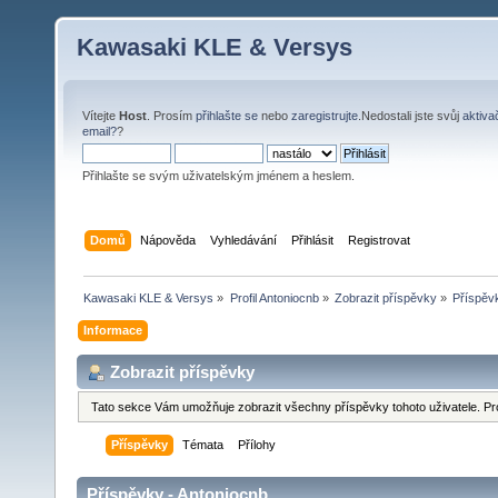
Kawasaki KLE & Versys
Vítejte
Host
. Prosím
přihlašte se
nebo
zaregistrujte
.Nedostali jste svůj
aktiva
email?
?
Přihlašte se svým uživatelským jménem a heslem.
Domů
Nápověda
Vyhledávání
Přihlásit
Registrovat
Kawasaki KLE & Versys
»
Profil Antoniocnb
»
Zobrazit příspěvky
»
Příspěv
Informace
Zobrazit příspěvky
Tato sekce Vám umožňuje zobrazit všechny příspěvky tohoto uživatele. Pr
Příspěvky
Témata
Přílohy
Příspěvky - Antoniocnb