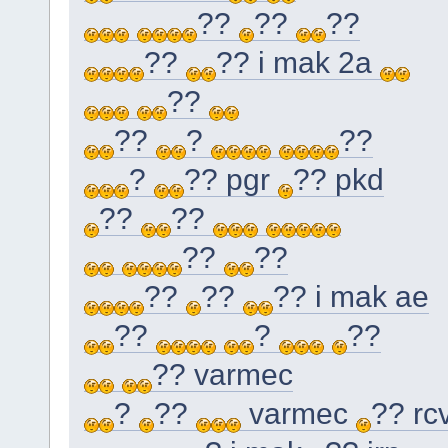
??
??
??
??
?? i mak 2a
??
??
?
??
?
?? pgr
?? pkd
??
??
??
??
??
??
?? i mak ae
??
?
??
?? varmec
?
??
varmec
?? rc