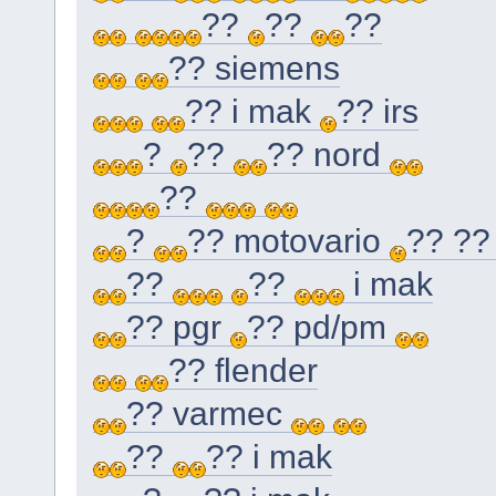
??
??
??
?? siemens
?? i mak
?? irs
?
??
?? nord
??
?
?? motovario
?? ?
??
??
i mak
?? pgr
?? pd/pm
?? flender
?? varmec
??
?? i mak