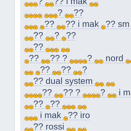
?
?? i mak
?
??
??
?? i mak
?? s
??
?
??
??
??
?? ?
?
nord
??
??
?
?? dual system
??
?? ?
?
i m
??
??
i mak
?? iro
?? rossi