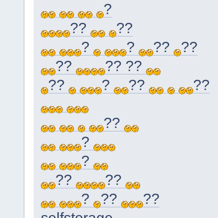
?
??
??
?
?
??
??
??
?? ??
??
?
??
??
??
?
?
??
??
?
??
??
selfstorage