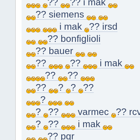
??
?? i mak
?? siemens
i mak
?? irsd
?? bonfiglioli
?? bauer
??
??
i mak
??
??
??
?
?
??
?
?
??
varmec
?? rc
?
??
i mak
?? pgr