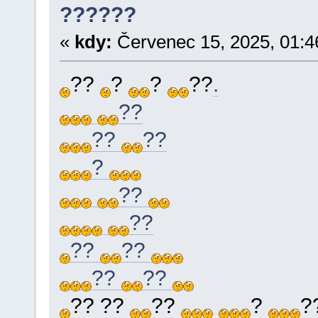
??????
«
kdy:
Červenec 15, 2025, 01:4
??
?
?
??
.
??
??
??
?
??
??
??
??
??
??
?? ??
??
?
?