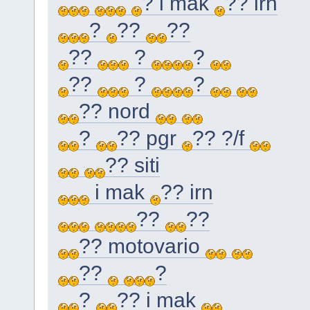
? i mak
?? irn
?
??
??
??
?
?
??
?
?
?? nord
?
?? pgr
?? ?/f
?? siti
i mak
?? irn
??
??
?? motovario
??
?
?
?? i mak