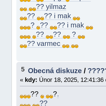
?? yilmaz
??
?? i mak
?
??
?? i mak
??
??
?
?? varmec
5
Obecná diskuze
/
????
«
kdy:
Únor 18, 2025, 12:41:36
??
?
.
??