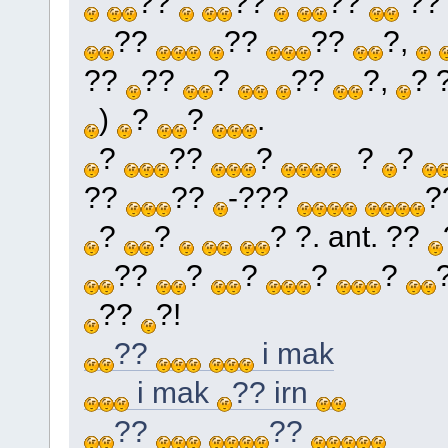
??
??
??
?
??
??
??
?,
??
??
?
??
?,
? 
)
?
?
.
?
??
?
?
?
??
??
-???
?
?
?
? ?. ant. ??
??
?
?
?
?
??
?!
??
i mak
i mak
?? irn
??
??