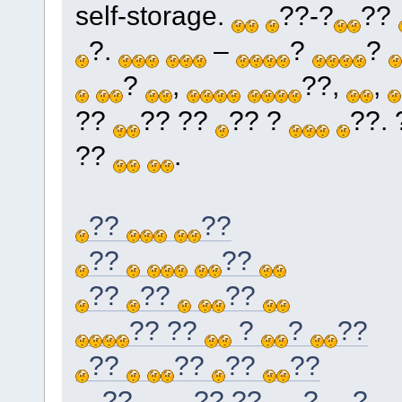
self-storage.
??-?
??
?.
–
?
?
?
,
??,
,
??
?? ??
?? ?
??.
??
.
??
??
??
??
??
??
??
?? ??
?
?
??
??
??
??
??
??
?? ??
?
?