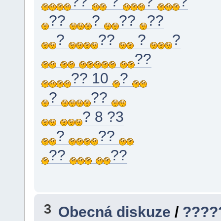
??
?
?
?
??
?
??
??
?
??
?
?
??
?? 10
?
?
??
? 8 ?3
?
??
??
??
3
Obecná diskuze
/
????