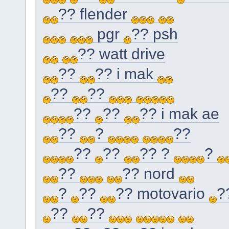
?? flender
pgr
?? psh
?? watt drive
??
?? i mak
??
??
??
??
?? i mak ae
??
?
??
??
??
?? ?
?
??
?? nord
?
??
?? motovario
?
??
??