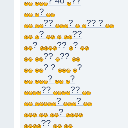
? 40
??
?
??
?
?? ?
?
??
?
??
?
??
??
? ?
?
?
?
??
??
?
?
?
??