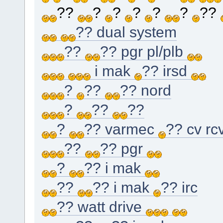
??
?
?
?
?
?
??
?? dual system
??
?? pgr pl/plb
i mak
?? irsd
?
??
?? nord
?
??
??
?
?? varmec
?? cv rc
??
?? pgr
?
?? i mak
??
?? i mak
?? irc
?? watt drive