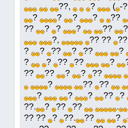
??,
?
(
-
?
?
?
?
??
??
?
?
?
??
?
?,
?? ??
??
?
?
??
?
??
?
?
?
??
??
?
??
??
?
?
??
?
??
??
?
?
?
??
?
??.
?
??
??
.
?? ??
?
??.
??
?