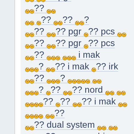
??
??
??
?
??
?? pgr
?? pcs
??
?? pgr
?? pcs
??
i mak
?
?? i mak
?? irk
??
?
?
??
?? nord
??
??
?? i mak
??
?? dual system