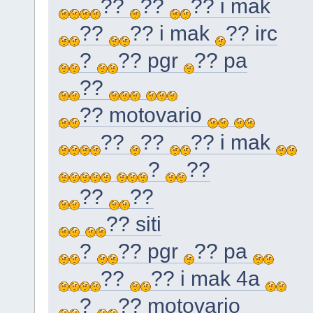
??
??
?? i mak
??
?? i mak
?? irc
?
?? pgr
?? pa
??
?? motovario
??
??
?? i mak
?
??
??
??
?? siti
?
?? pgr
?? pa
??
?? i mak 4a
?
?? motovario