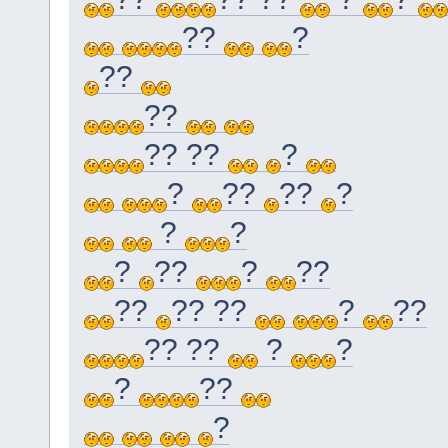
??
?
??
??
?? ??
?
?
??
??
?
?
?
?
??
?
??
??
?? ??
?
??
?? ??
?
?
?
??
?