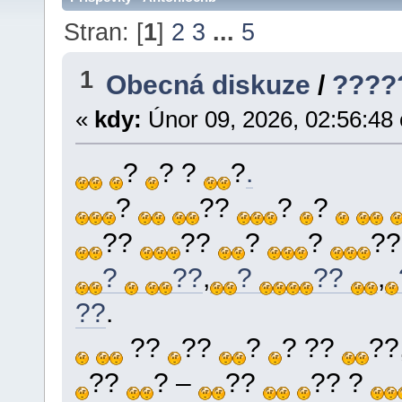
Stran: [
1
]
2
3
...
5
1
Obecná diskuze
/
????
«
kdy:
Únor 09, 2026, 02:56:48
?
? ?
?
.
?
??
?
?
??
??
?
?
??
?
??
,
?
??
,
??
.
??
??
?
? ??
??
??
? –
??
?? ?