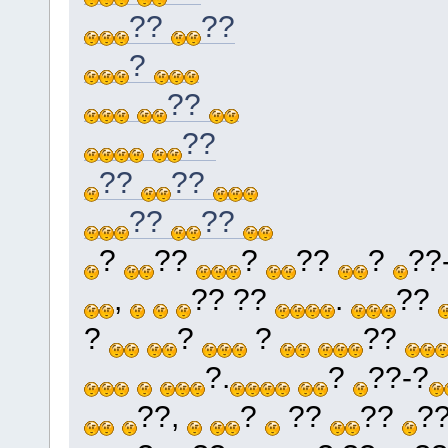
??
??
?
??
??
??
??
??
??
?
??
?
??
?
??
,
?? ??
.
??
?
?
?
??
?.
?
??-?
??,
?
??
??
?