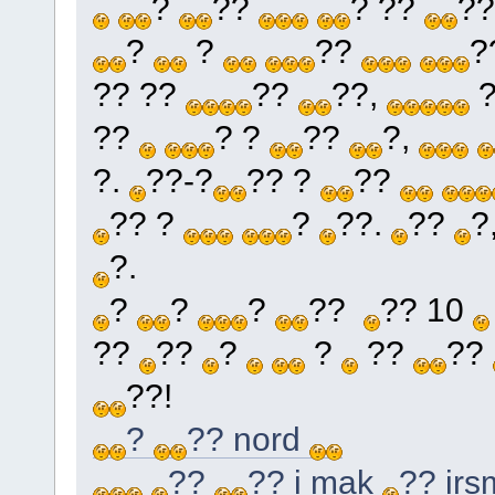
?
??
? ??
?
?
?
??
?
?? ??
??
??,
??
? ?
??
?,
?.
??-?
?? ?
??
?? ?
?
??.
??
?
?.
?
?
?
??
?? 10
??
??
?
?
??
??
??!
?
?? nord
??
?? i mak
?? ir