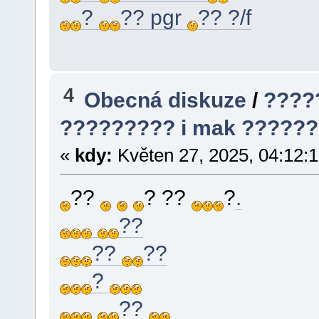
?
?? pgr
?? ?/f
4
Obecná diskuze
/
????
????????? i mak ??????
«
kdy:
Květen 27, 2025, 04:12:
??
? ??
?
.
??
??
??
?
??