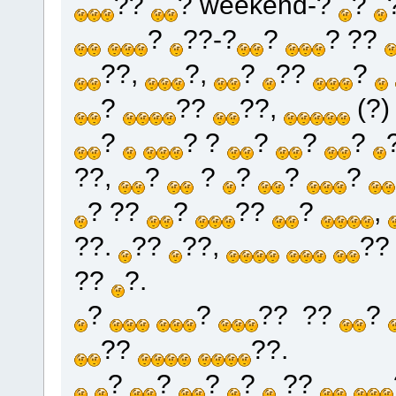
??
? weekend-?
?
?
??-?
?
? ??
??,
?,
?
??
?
?
??
??,
(?
?
? ?
?
?
?
??,
?
?
?
?
?
? ??
?
??
?
,
??.
??
??,
??
??
?.
?
?
?? ??
?
??
??.
?
?
?
?
??