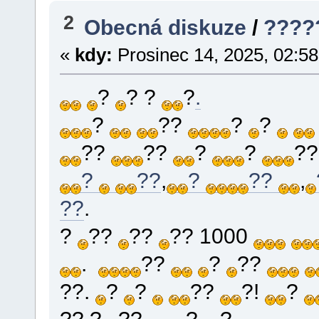
2
Obecná diskuze
/
????
«
kdy:
Prosinec 14, 2025, 02:58
?
? ?
?
.
?
??
?
?
??
??
?
?
??
?
??
,
?
??
,
??
.
?
??
??
?? 1000
.
??
?
??
??.
?
?
??
?!
?
?? ?
??
?,
?