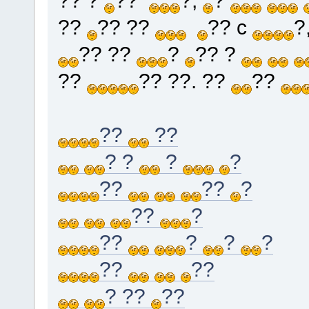
??
?? ??
?? c
?
?? ??
?
?? ?
??
?? ??. ??
??
??
??
? ?
?
?
??
??
?
??
?
??
?
?
?
??
??
? ??
??