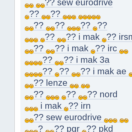
?? sew eurodrive
??
??
??
??
??
??
??
?? i mak
?? irs
??
?? i mak
?? irc
??
?? i mak 3a
??
??
?? i mak ae
?? lenze
??
??
?? nord
i mak
?? irn
?? sew eurodrive
?
?? pgr
?? pkd