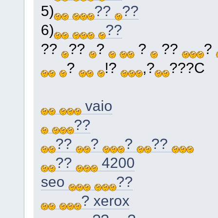
5)
??
??
6)
??
??
??
?
?
??
?
?
!?
,?
???C
vaio
??
??
?
?
??
??
4200
seo
??
? xerox