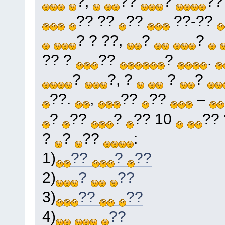
?,
??
?
?
?? ??
??
??-??
? ? ??,
?
?
?? ?
??
?
.
?
?, ?
?
?
??.
,
??
??
–
?
??
?
?? 10
??
?
?
??
:
1)
??
?
??
2)
?
??
3)
??
??
4)
??