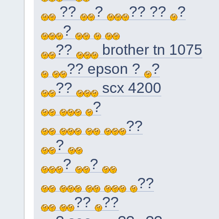
??
?
?? ??
?
?
??
brother tn 1075
?? epson ?
?
??
scx 4200
?
??
?
?
?
??
??
??