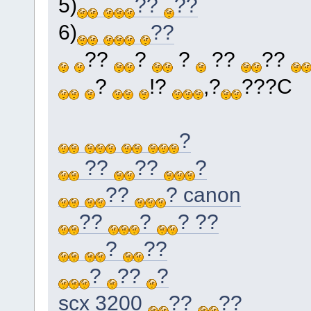
5)
??
??
6)
??
??
?
?
??
??
?
!?
,?
???C
?
??
??
?
??
? canon
??
?
? ??
?
??
?
??
?
scx 3200
??
??