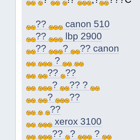
??
canon 510
??
lbp 2900
??
?
?? canon
?
??
??
?
?? ?
?
??
??
xerox 3100
??
?
?