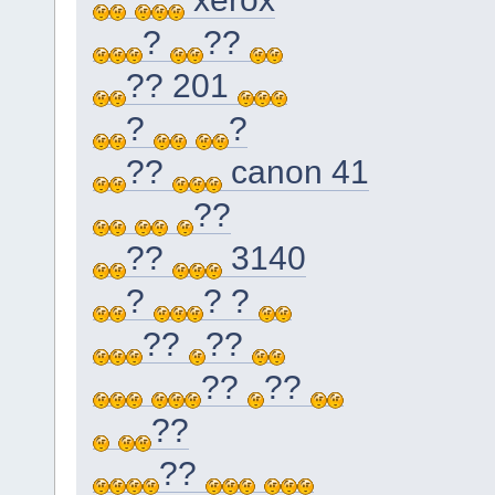
?
??
?? 201
?
?
??
canon 41
??
??
3140
?
? ?
??
??
??
??
??
??