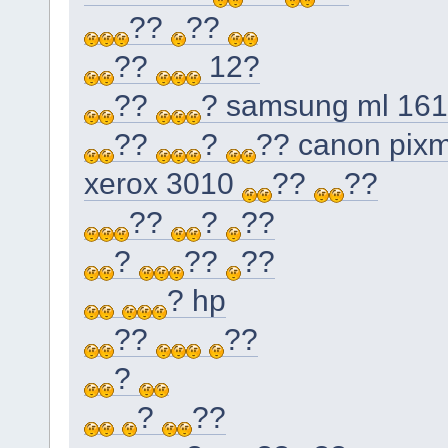
??
??
??
12?
??
? samsung ml 16
??
?
?? canon pix
xerox 3010
??
??
??
?
??
?
??
??
? hp
??
??
?
?
??