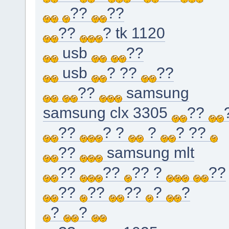
??
??
??
? tk 1120
usb
??
usb
? ??
??
??
samsung
samsung clx 3305
??
??
? ?
?
? ??
??
samsung mlt
??
??
?? ?
??
??
??
??
?
?
?
?