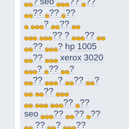
? seo
??
??
??
??
??
?
??
?? ?
??
??
? hp 1005
??
xerox 3020
?
??
?
??
?
??
?
??
??
??
seo
??
??
??
??
?
??