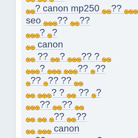
? canon mp250
??
seo
??
??
?
?
canon
??
?
?? ?
?
??
??
??
?? ??
? ?
??
?
??
??
??
??
canon