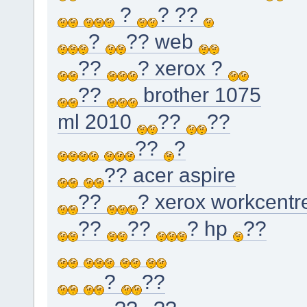
?
? ??
?
?? web
??
? xerox ?
??
brother 1075
ml 2010
??
??
??
?
?? acer aspire
??
? xerox workcentr
??
??
? hp
??
?
??