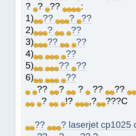
?
?
??
:
1)
??
?
??
2)
?
??
3)
??
??
4)
??
5)
??
??
6)
??
??
?
?
??
??
?
!?
,?
???C
??
? laserjet cp1025 