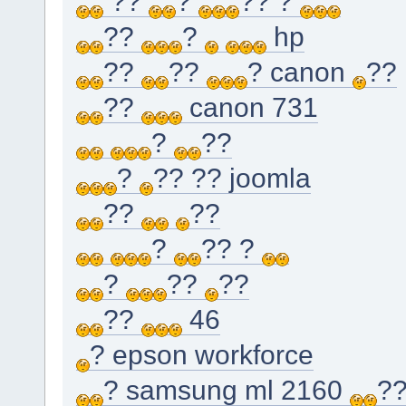
??
?
?? ?
??
?
hp
??
??
? canon
??
??
canon 731
?
??
?
?? ?? joomla
??
??
?
?? ?
?
??
??
??
46
? epson workforce
? samsung ml 2160
?