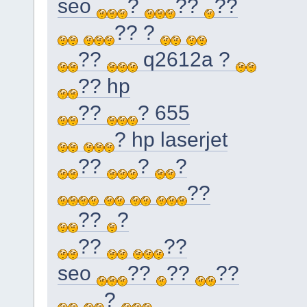
seo
?
??
??
?? ?
??
q2612a ?
?? hp
??
? 655
? hp laserjet
??
?
?
??
??
?
??
??
seo
??
??
??
?