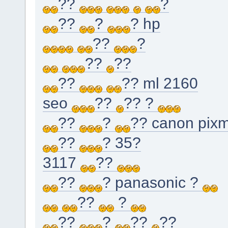
??
?
??
?
? hp
??
?
??
??
??
?? ml 2160
seo
??
?? ?
??
?
?? canon pix
??
? 35?
3117
??
??
? panasonic ?
??
?
??
?
??
??