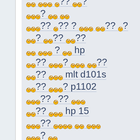
??
?
?
??
?? ?
??
?
?
??
??
?
hp
??
?
??
??
mlt d101s
??
? p1102
??
??
??
hp 15
??
?