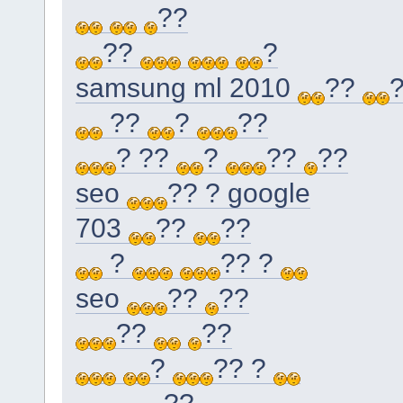
??
??
?
samsung ml 2010
??
??
?
??
? ??
?
??
??
seo
?? ? google
703
??
??
?
?? ?
seo
??
??
??
??
?
?? ?