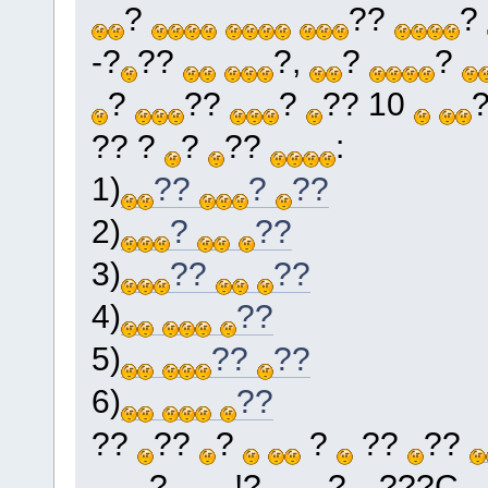
?
??
?
-?
??
?,
?
?
?
??
?
?? 10
?? ?
?
??
:
1)
??
?
??
2)
?
??
3)
??
??
4)
??
5)
??
??
6)
??
??
??
?
?
??
??
?
!?
,?
???C