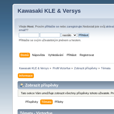
Kawasaki KLE & Versys
Vítejte
Host
. Prosím
přihlašte se
nebo
zaregistrujte
.Nedostali jste svůj
aktiva
email?
?
Přihlašte se svým uživatelským jménem a heslem.
Domů
Nápověda
Vyhledávání
Přihlásit
Registrovat
Kawasaki KLE & Versys
»
Profil Victorfue
»
Zobrazit příspěvky
»
Témata
Informace
Zobrazit příspěvky
Tato sekce Vám umožňuje zobrazit všechny příspěvky tohoto uživatele. Pr
Příspěvky
Témata
Přílohy
Témata - Victorfue