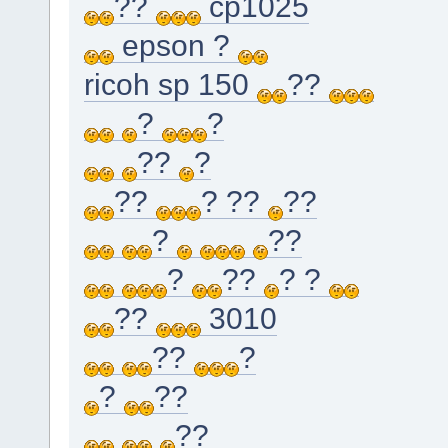
??
cp1025
epson ?
ricoh sp 150
??
?
?
??
?
??
? ??
??
?
??
?
??
? ?
??
3010
??
?
?
??
??