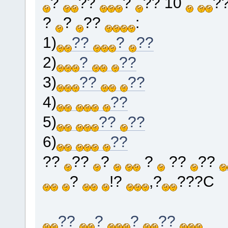
?
??
?
?? 10
?
?
?
??
:
1)
??
?
??
2)
?
??
3)
??
??
4)
??
5)
??
??
6)
??
??
??
?
?
??
??
?
!?
,?
???C
??
?
?
??