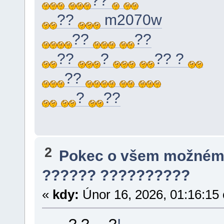
??
??
m2070w
??
??
??
?
?? ?
??
?
??
2
Pokec o všem možném
?????? ??????????
«
kdy:
Únor 16, 2026, 01:16:15
? ?
?
!