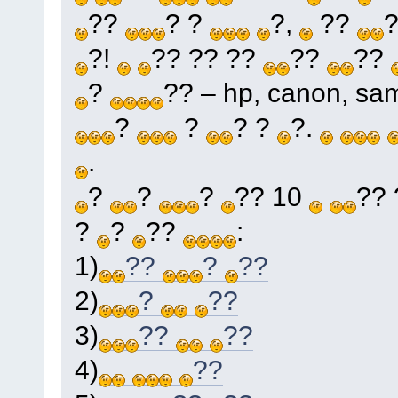
??
? ?
?,
??
?!
?? ?? ??
??
??
?
?? – hp, canon, s
?
?
? ?
?.
.
?
?
?
?? 10
??
?
?
??
:
1)
??
?
??
2)
?
??
3)
??
??
4)
??