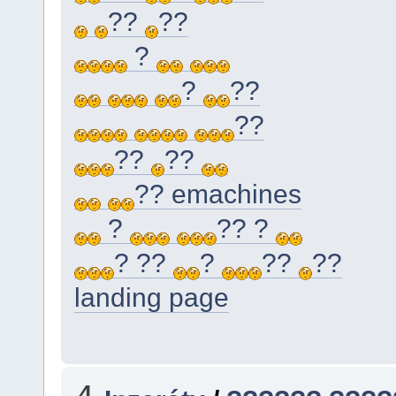
??
??
?
?
??
??
??
??
?? emachines
?
?? ?
? ??
?
??
??
landing page
4