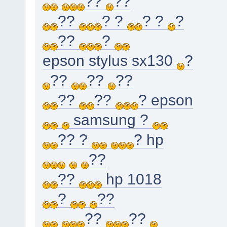
??
??
??
? ?
? ?
?
??
?
epson stylus sx130
?
??
??
??
??
??
? epson
samsung ?
?? ?
? hp
??
??
hp 1018
?
??
??
??