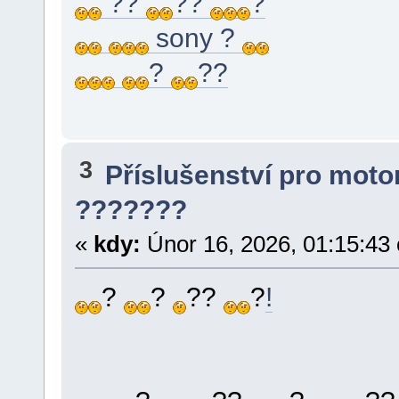
??
??
?
sony ?
?
??
3
Příslušenství pro moto
???????
«
kdy:
Únor 16, 2026, 01:15:43
?
?
??
?
!