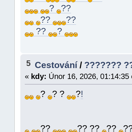
?
??
??
??
??
?
5
Cestování
/
??????? ?
«
kdy:
Únor 16, 2026, 01:14:35
?
? ?
?
!
??
?? ??
??
?