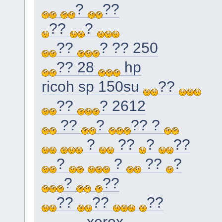
?
??
??
?
??
? ?? 250
?? 28
hp
ricoh sp 150su
??
??
? 2612
??
?
?? ?
?
??
?
??
?
?
??
?
?
??
??
??
??
xerox