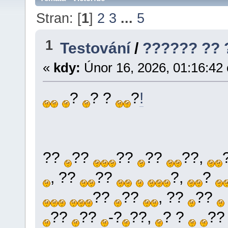
Stran: [
1
]
2
3
...
5
1
Testování
/
?????? ??
«
kdy:
Únor 16, 2026, 01:16:42
?
? ?
?
!
??
??
??
??
??,
, ??
??
?,
?
??
??
, ??
??
??
??
-?
??,
? ?
??