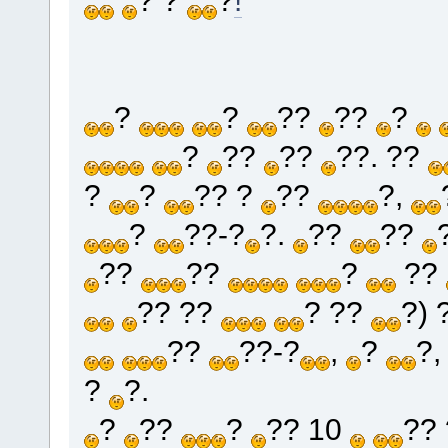
?
?
??
??
?
?
??
??
??. ??
?
?
?? ?
??
?,
?
??-?
?.
??
??
??
??
?
??
?? ??
? ??
?) 
??
??-?
,
?
?
?
?.
?
??
?
?? 10
??