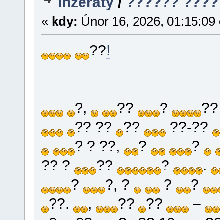
Inzeráty
/
?????? ????
«
kdy:
Únor 16, 2026, 01:15:09
??
!
?,
??
?
?
?? ??
??
??-??
? ? ??,
?
?
?? ?
??
?
.
?
?, ?
?
?
??.
,
??
??
–