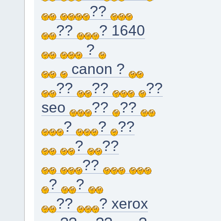
??
??
? 1640
?
canon ?
??
??
??
seo
??
??
?
?
??
?
??
??
?
?
??
? xerox