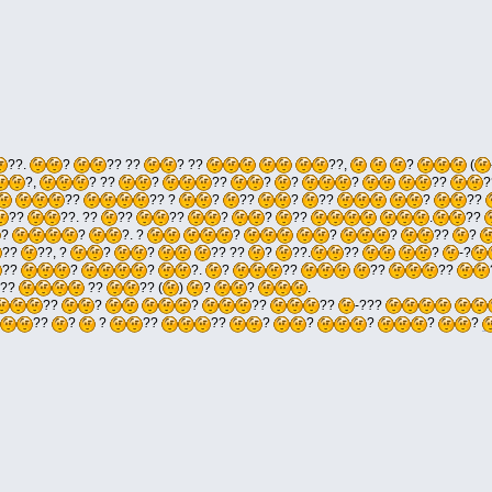
??.
?
?? ??
? ??
??,
?
(
?,
? ??
?
??
?
?
?
??
?
??
?? ?
?
??
?
??
?
??
??
??. ??
??
??
?
?
??
.
??
?
?
?. ?
?
?
?
??
?
??
??, ?
?
?
?? ??
?
??.
??
?
-?
??
?
?
?.
?
??
??
??
??
??
?? (
)
?
?
.
??
?
?
??
??
-???
??
?
?
??
??
?
?
?
?
?