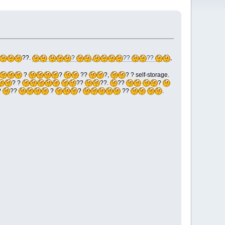
??.
?
,
??
??
,
?
?
??
?,
? ? self-storage.
? ?
??
??.
??
?
?
??
?
?
??
.