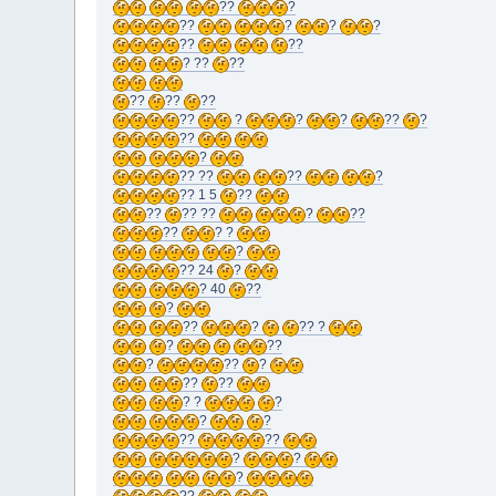
??
?
??
?
?
?
??
??
? ??
??
??
??
??
??
?
?
?
??
?
??
?
?? ??
??
?
?? 1 5
??
??
?? ??
?
??
??
? ?
?
?? 24
?
? 40
??
?
??
?
?? ?
?
??
?
??
?
??
??
? ?
?
?
?
??
??
?
?
?
??