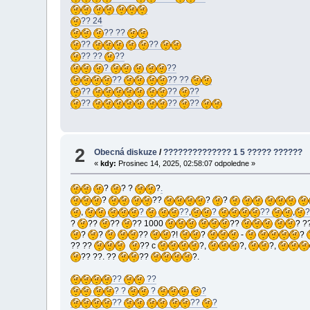
?? 24
?? ??
??
??
?? ??
??
?
??
??
?? ??
??
??
??
??
??
??
2
Obecná diskuze
/
?????????????? 1 5 ????? ??????
«
kdy:
Prosinec 14, 2025, 02:58:07 odpoledne »
?
? ?
?
.
?
??
?
?
,
?
??
,
?
??
,
?
??
??
?? 1000
??
? ?
?
?
??
?!
?
-
?
?? ??
?? c
?,
?,
?,
?? ??. ??
??
?.
??
??
? ?
?
?
??
??
?