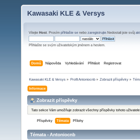
Kawasaki KLE & Versys
Vítejte
Host
. Prosím
přihlašte se
nebo
zaregistrujte
.Nedostali jste svůj
ak
Přihlašte se svým uživatelským jménem a heslem.
Domů
Nápověda
Vyhledávání
Přihlásit
Registrovat
Kawasaki KLE & Versys
»
Profil Antoniocnb
»
Zobrazit příspěvky
»
Tém
Informace
Zobrazit příspěvky
Tato sekce Vám umožňuje zobrazit všechny příspěvky tohoto uživatele.
Příspěvky
Témata
Přílohy
Témata - Antoniocnb