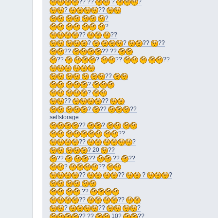
?? ??
?
?
?
??
?
?
??
??
?
?
??
??
??
?? ??
??
?
??
??
??
?
?
??
??
?
??
??
selfstorage
??
?
??
??
?
? 20
??
??
??
??
??
?
??
??
??
?
?
??
??
??
?
??
?
?? ??
10?
??