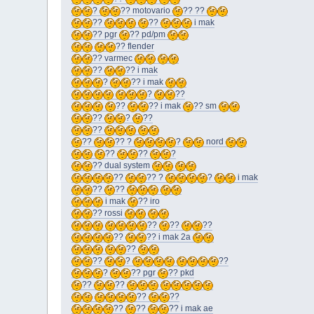
?
?? motovario
?? ??
??
??
i mak
?? pgr
?? pd/pm
?? flender
?? varmec
??
?? i mak
?
?? i mak
?
??
??
?? i mak
?? sm
??
?
??
??
??
?? ?
?
nord
??
??
?
?? dual system
??
?? ?
?
i mak
??
??
i mak
?? iro
?? rossi
??
??
??
??
?? i mak 2a
??
??
?
??
?
?? pgr
?? pkd
??
??
??
??
??
??
?? i mak ae