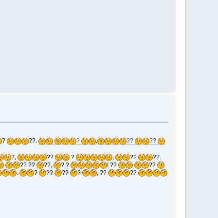
?
??.
?
,
??
??
?,
??
?
,
??
??.
?? ??
??,
? ?
! ??
??
.
?
??
??
?
, ??
??