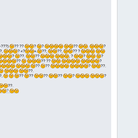
-???)
?? ??
?
?
??
.
?
?,
? «?
».
??,
??,
?? ?
?
??.
??
, ?
?
?
??
?? ??
?
:
??
??
?
??.
??.
?,
??
??
??
??
?
?
??.
?