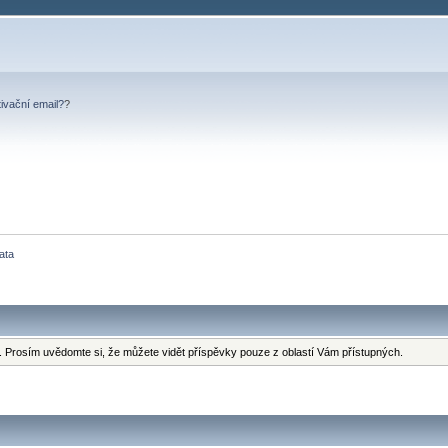
tivační email?
?
ata
 Prosím uvědomte si, že můžete vidět příspěvky pouze z oblastí Vám přístupných.