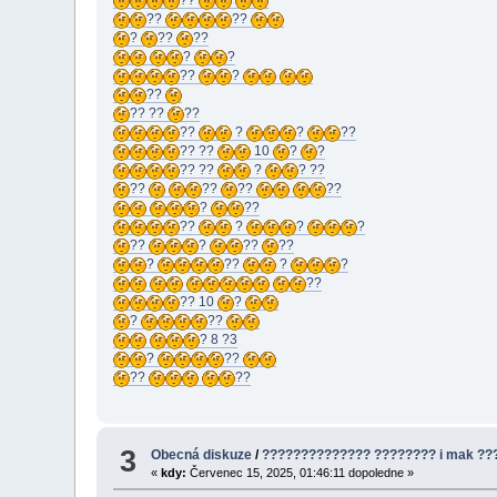
??
??
?
??
??
?
?
??
?
??
?? ??
??
??
?
?
??
?? ??
10
?
?
?? ??
?
? ??
??
??
??
??
?
??
??
?
?
?
??
?
??
??
?
??
?
?
??
?? 10
?
?
??
? 8 ?3
?
??
??
??
3
Obecná diskuze
/
?????????????? ???????? i mak ??
«
kdy:
Červenec 15, 2025, 01:46:11 dopoledne »