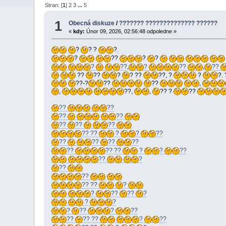
Stran: [
1
]
2
3
...
5
1
Obecná diskuze
/
??????? ?????????????? ??????
«
kdy:
Únor 09, 2026, 02:56:48 odpoledne »
?
? ?
?
.
?
??
?
?
?
??
,
?
??
,
??
??
??
?
? ??
??, ?
?
?.
??-?
??
??
,
,
??,
,
?? ?
??
??
??
??
??
??
??
??
?? ??
?
?
??
??
??
??
??
??
?? ??
?
?
??
??
?
??
??
?? ??
?
?
??
??
?
?
?
?
??
?
??
??
?? ??
?
??