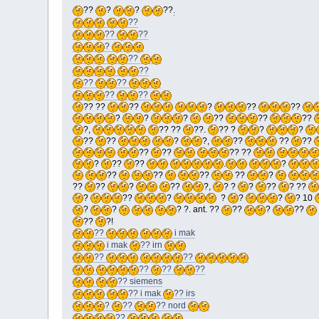
??
?
?
??
.
??
??
??
?
??
??
??
??
??
??
?? ??
??
?
??
??
?
?
?
??
??
??
?,
?? ??
??.
?? ?
?
?
??
??
?
?,
??
??
??
??
??
?? ??
?
??
??
.
?
??
??
??
??
?
??
??
?
??
?,
? ?
?
??
? ??
?
??
?
?
?
?
? 10
?
?
? ?. ant. ??
??
?
??
??
?!
??
i mak
i mak
?? irn
??
??
??
??
??
?? siemens
?? i mak
?? irs
?
??
?? nord
??