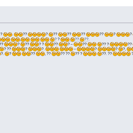
?
.
??
?
??
??
??
??
?
?
,
?
?
??
??
.
 ??
?
??
? ?
??
? –
??
?? ?
??
? ??
?
?.
–
?
?
?,
?.
?
??
, ??
?? ??
?? ?
??. ??