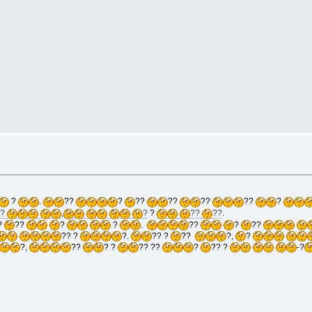
?
.
??
?
??
??
??
??
?
??
,
?
?
??
??
.
?
??
?
?
.
??
?
??
?? ?
?.
?? ?
??
?,
?
?,
??
? ?
?? ??
?
?? ?
-?