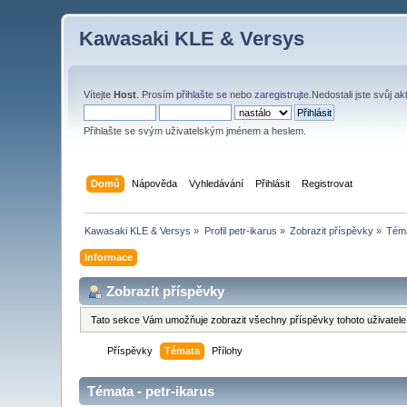
Kawasaki KLE & Versys
Vítejte
Host
. Prosím
přihlašte se
nebo
zaregistrujte
.Nedostali jste svůj
ak
Přihlašte se svým uživatelským jménem a heslem.
Domů
Nápověda
Vyhledávání
Přihlásit
Registrovat
Kawasaki KLE & Versys
»
Profil petr-ikarus
»
Zobrazit příspěvky
»
Tém
Informace
Zobrazit příspěvky
Tato sekce Vám umožňuje zobrazit všechny příspěvky tohoto uživatele.
Příspěvky
Témata
Přílohy
Témata - petr-ikarus