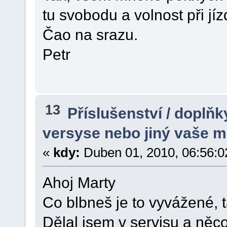
tu svobodu a volnost při jí
Čao na srazu.
Petr
13
Příslušenství / doplňk
versyse nebo jiný vaše m
«
kdy:
Duben 01, 2010, 06:56:0
Ahoj Marty
Co blbneš je to vyvážené, 
Dělal jsem v servisu a něco