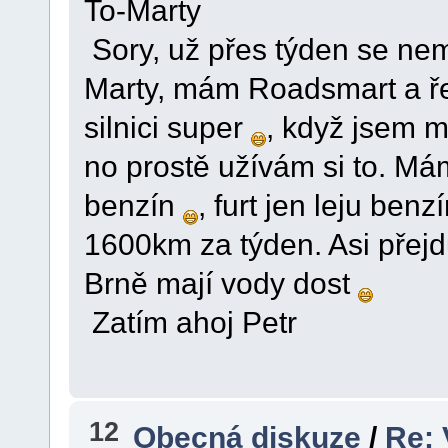
To-Marty
Sory, už přes týden se nem
Marty, mám Roadsmart a řek
silnici super
, když jsem m
no prostě užívám si to. Má
benzín
, furt jen leju be
1600km za týden. Asi přejd
Brně mají vody dost
Zatím ahoj Petr
12
Obecná diskuze
/
Re: 