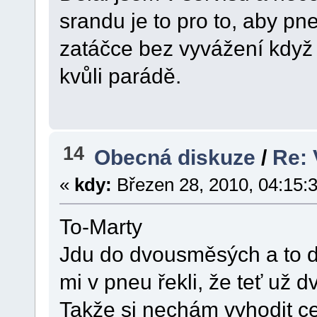
srandu je to pro to, aby pn
zatáčce bez vyvážení když 
kvůli parádě.
14
Obecná diskuze
/
Re: 
«
kdy:
Březen 28, 2010, 04:15:
To-Marty
Jdu do dvousměsých a to d
mi v pneu řekli, že teť už d
Takže si nechám vyhodit cen