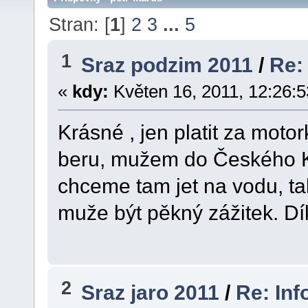
Stran: [
1
]
2
3
...
5
1
Sraz podzim 2011
/
Re:
«
kdy:
Květen 16, 2011, 12:26:5
Krásné , jen platit za moto
beru, mužem do Českého K
chceme tam jet na vodu, tak
muže být pěkný zážitek. Dí
2
Sraz jaro 2011
/
Re: Inf