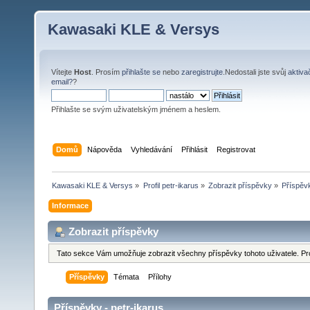
Kawasaki KLE & Versys
Vítejte
Host
. Prosím
přihlašte se
nebo
zaregistrujte
.Nedostali jste svůj
aktiva
email?
?
Přihlašte se svým uživatelským jménem a heslem.
Domů
Nápověda
Vyhledávání
Přihlásit
Registrovat
Kawasaki KLE & Versys
»
Profil petr-ikarus
»
Zobrazit příspěvky
»
Příspěv
Informace
Zobrazit příspěvky
Tato sekce Vám umožňuje zobrazit všechny příspěvky tohoto uživatele. Pr
Příspěvky
Témata
Přílohy
Příspěvky - petr-ikarus