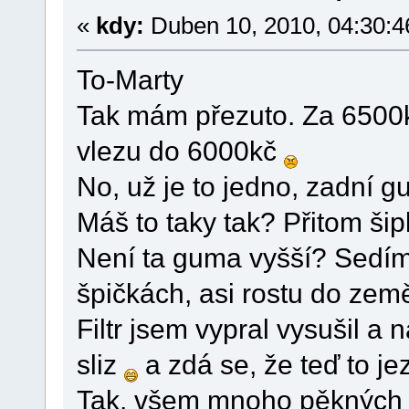
«
kdy:
Duben 10, 2010, 04:30:4
To-Marty
Tak mám přezuto. Za 6500kč
vlezu do 6000kč
No, už je to jedno, zadní g
Máš to taky tak? Přitom šip
Není ta guma vyšší? Sedím 
špičkách, asi rostu do ze
Filtr jsem vypral vysušil a na
sliz
a zdá se, že teď to jez
Tak, všem mnoho pěkných k