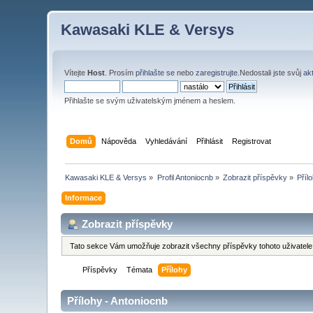
Kawasaki KLE & Versys
Vítejte
Host
. Prosím
přihlašte se
nebo
zaregistrujte
.Nedostali jste svůj
ak
Přihlašte se svým uživatelským jménem a heslem.
Domů
Nápověda
Vyhledávání
Přihlásit
Registrovat
Kawasaki KLE & Versys
»
Profil Antoniocnb
»
Zobrazit příspěvky
»
Příl
Informace
Zobrazit příspěvky
Tato sekce Vám umožňuje zobrazit všechny příspěvky tohoto uživatele.
Příspěvky
Témata
Přílohy
Přílohy - Antoniocnb