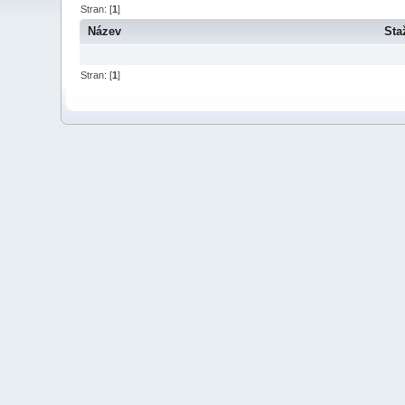
Stran: [
1
]
Název
Sta
Stran: [
1
]