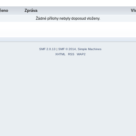
ženo
Zpráva
Vl
Žádné přílohy nebyly doposud vloženy.
SMF 2.0.13
|
SMF © 2014
,
Simple Machines
XHTML
RSS
WAP2