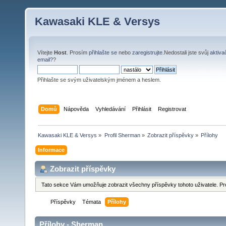
Kawasaki KLE & Versys
Vítejte
Host
. Prosím
přihlašte se
nebo
zaregistrujte
.Nedostali jste svůj
aktiva
email?
?
Přihlašte se svým uživatelským jménem a heslem.
Domů
Nápověda
Vyhledávání
Přihlásit
Registrovat
Kawasaki KLE & Versys
»
Profil Sherman
»
Zobrazit příspěvky
»
Přílohy
Informace
Zobrazit příspěvky
Tato sekce Vám umožňuje zobrazit všechny příspěvky tohoto uživatele. Pr
Příspěvky
Témata
Přílohy
Přílohy - Sherman