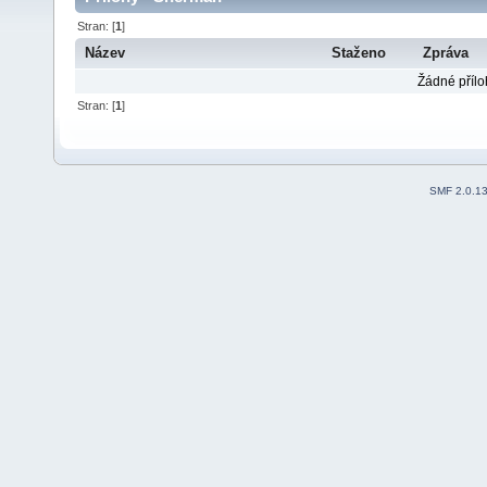
Stran: [
1
]
Název
Staženo
Zpráva
Žádné přílo
Stran: [
1
]
SMF 2.0.1