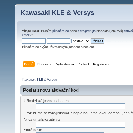
Kawasaki KLE & Versys
Vítejte
Host
. Prosím
přihlašte se
nebo
zaregistrujte
.Nedostali jste svůj
aktiva
email?
?
Přihlašte se svým uživatelským jménem a heslem.
Domů
Nápověda
Vyhledávání
Přihlásit
Registrovat
Kawasaki KLE & Versys
Poslat znovu aktivační kód
Uživatelské jméno nebo email:
Pokud jste se zaregistrovali s neplatnou emailovou adresou, napi
Nová emailová adresa:
Staré heslo: