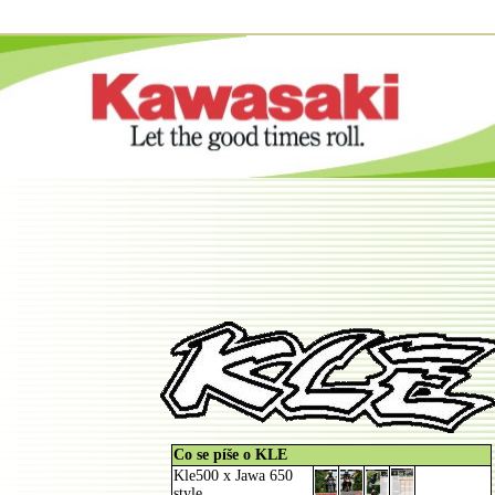
Co se píše o KLE
Kle500 x Jawa 650
style