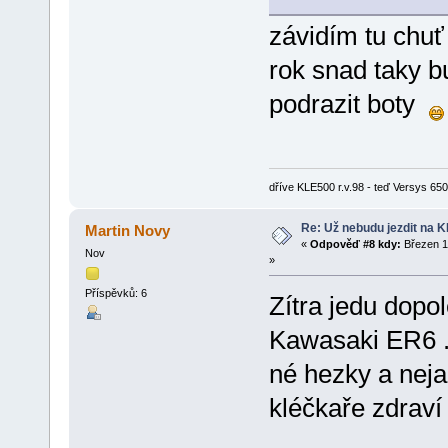
závidím tu chu
rok snad taky b
podrazit boty
dříve KLE500 r.v.98 - teď Versys 650 
Re: Už nebudu jezdit na KLE
Martin Novy
«
Odpověď #8 kdy:
Březen 1
Nov
»
Příspěvků: 6
Zítra jedu dopo
Kawasaki ER6 .
né hezky a neja
kléčkaře zdrav