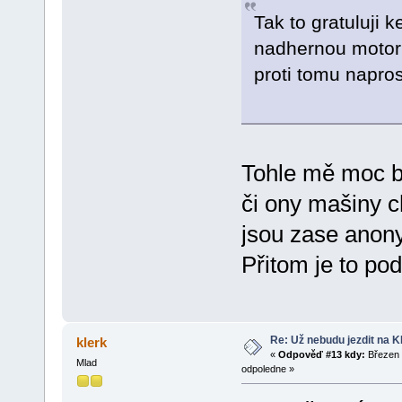
Tak to gratuluji 
nadhernou motor
proti tomu napro
Tohle mě moc ba
či ony mašiny c
jsou zase anony
Přitom je to po
Re: Už nebudu jezdit na KLE
klerk
«
Odpověď #13 kdy:
Březen 
Mlad
odpoledne »