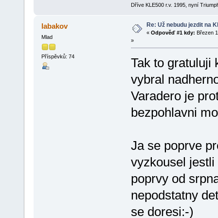
Dříve KLE500 r.v. 1995, nyní Triumph
Re: Už nebudu jezdit na KLE
labakov
«
Odpověď #1 kdy:
Březen 1
Mlad
»
Příspěvků: 74
Tak to gratuluji
vybral nadhern
Varadero je pro
bezpohlavni mo
Ja se poprve pr
vyzkousel jestli
poprvy od srpna 
nepodstatny det
se doresi:-)