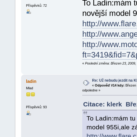
To Ladin:mám tu 
Příspěvků: 72
novější model 9
http://www.fla
http://www.ang
http://www.moto
ft=3419&fid=7&
«
Poslední změna: Březen 23, 2009, 
Re: Už nebudu jezdit na KLE
ladin
«
Odpověď #14 kdy:
Březen 
Mlad
odpoledne »
Citace: klerk Bř
Příspěvků: 93
To Ladin:mám tu t
model 955i,ale zá
http://www.flare