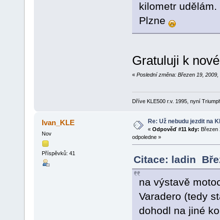
kilometr udělám.
Plzne
Gratuluji k nové
«
Poslední změna: Březen 19, 2009, 
Dříve KLE500 r.v. 1995, nyní Triumph
Re: Už nebudu jezdit na KLE
Ivan_KLE
«
Odpověď #11 kdy:
Březen 2
Nov
odpoledne »
Příspěvků: 41
Citace: ladin Bř
na výstavě moto
Varadero (tedy st
dohodl na jiné ko