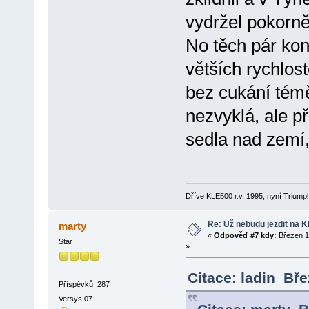
vydržel pokorně
No těch pár kon
větších rychlos
bez cukání témě
nezvyklá, ale p
sedla nad zemí
Dříve KLE500 r.v. 1995, nyní Triumph
Re: Už nebudu jezdit na KLE
marty
«
Odpověď #7 kdy:
Březen 1
Star
»
Citace: ladin Bř
Příspěvků: 287
Versys 07