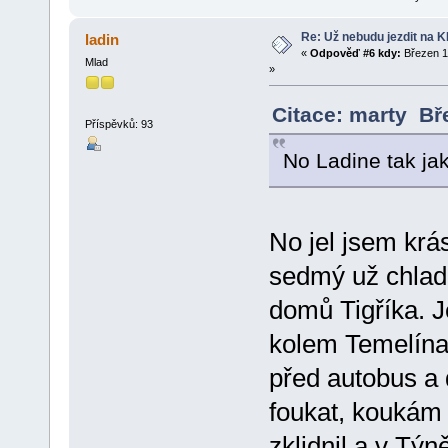
Re: Už nebudu jezdit na KLE
ladin
«
Odpověď #6 kdy:
Březen 1
Mlad
»
Citace: marty Bř
Příspěvků: 93
No Ladine tak jak
No jel jsem krá
sedmý už chladn
domů Tigříka. J
kolem Temelína 
před autobus a 
foukat, koukám 
zklidnil a v Tý