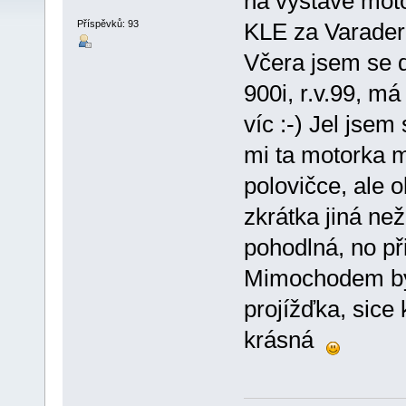
na výstavě mot
Příspěvků: 93
KLE za Varadero 
Včera jsem se d
900i, r.v.99, má
víc :-) Jel jsem 
mi ta motorka m
polovičce, ale 
zkrátka jiná ne
pohodlná, no př
Mimochodem byl
projížďka, sice 
krásná