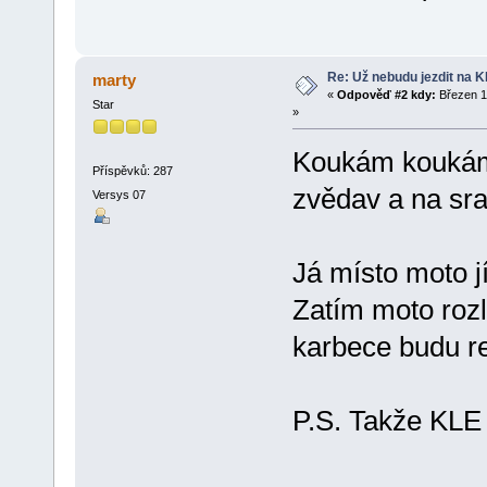
Re: Už nebudu jezdit na KLE
marty
«
Odpověď #2 kdy:
Březen 1
Star
»
Koukám koukám 
Příspěvků: 287
zvědav a na sra
Versys 07
Já místo moto j
Zatím moto roz
karbece budu r
P.S. Takže KLE 