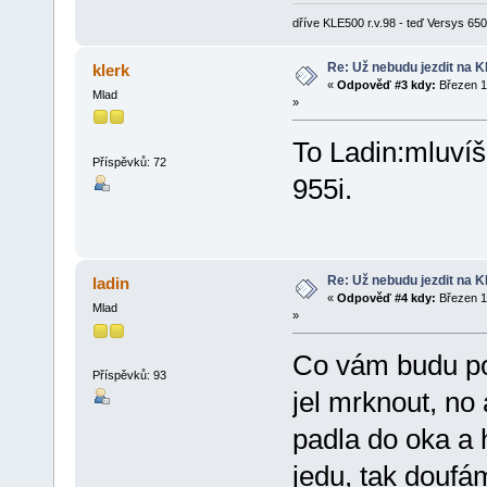
dříve KLE500 r.v.98 - teď Versys 650 
Re: Už nebudu jezdit na KLE
klerk
«
Odpověď #3 kdy:
Březen 1
Mlad
»
To Ladin:mluvíš
Příspěvků: 72
955i.
Re: Už nebudu jezdit na KLE
ladin
«
Odpověď #4 kdy:
Březen 1
Mlad
»
Co vám budu po
Příspěvků: 93
jel mrknout, no
padla do oka a h
jedu, tak doufá