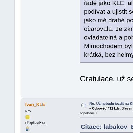
řadě jako KLE, al
podívat a ujistit
jako mé drahé po
očarovala. Je zkr
ovladatelná a po
Mimochodem byla 
krátká, bez helmy
Gratulace, už s
Re: Už nebudu jezdit na KLE
Ivan_KLE
«
Odpověď #12 kdy:
Březen 
Nov
odpoledne »
Příspěvků: 41
Citace: labakov 