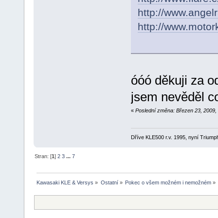
http://www.angel
http://www.motor
óóó děkuji za o
jsem nevěděl co
«
Poslední změna: Březen 23, 2009, 
Dříve KLE500 r.v. 1995, nyní Triumph
Stran: [
1
]
2
3
...
7
Kawasaki KLE & Versys
»
Ostatní
»
Pokec o všem možném i nemožném
»