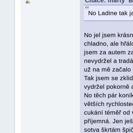
Citace: marty B
No Ladine tak ja
No jel jsem krás
chladno, ale hřá
jsem za autem z
nevydržel a tradá
už na mě začalo v
Tak jsem se zkli
vydržel pokorně 
No těch pár koník
větších rychloste
cukání téměř od 
příjemná. Jen je
sotva škrtám šp