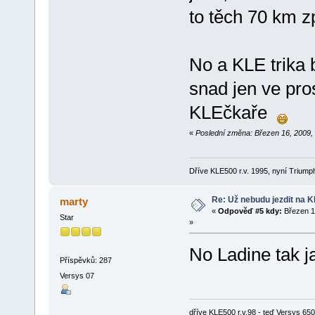
to těch 70 km z
No a KLE trika 
snad jen ve pr
KLEčkaře
«
Poslední změna: Březen 16, 2009, 
Dříve KLE500 r.v. 1995, nyní Triumph
Re: Už nebudu jezdit na KLE
marty
«
Odpověď #5 kdy:
Březen 1
Star
»
No Ladine tak ja
Příspěvků: 287
Versys 07
dříve KLE500 r.v.98 - teď Versys 650 