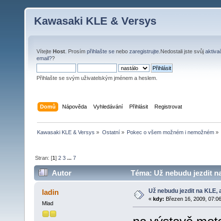
Kawasaki KLE & Versys
Vítejte
Host
. Prosím
přihlašte se
nebo
zaregistrujte
.Nedostali jste svůj
aktiva
email?
?
Přihlašte se svým uživatelským jménem a heslem.
Domů
Nápověda
Vyhledávání
Přihlásit
Registrovat
Kawasaki KLE & Versys
»
Ostatní
»
Pokec o všem možném i nemožném
»
Stran: [
1
]
2
3
...
7
Autor
Téma: Už nebudu jezdit na 
Už nebudu jezdit na KLE, al
ladin
«
kdy:
Březen 16, 2009, 07:06
Mlad