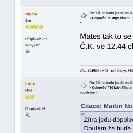
Re: Už nebudu jezdit na KLE
marty
«
Odpověď #9 kdy:
Březen 1
Star
»
Mates tak to se 
Příspěvků: 287
Č.K. ve 12.44 c
Versys 07
dříve KLE500 r.v.98 - teď Versys 650 
Re: Už nebudu jezdit na KLE
ladin
«
Odpověď #10 kdy:
Březen 
Mlad
odpoledne »
Citace: Martin N
Příspěvků: 93
Zítra jedu dopol
Doufám že bude 