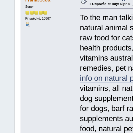
«
Odpověď #8 kdy:
Říjen 01,
Super
To the man talk
Příspěvků: 10567
natural animal 
raw food for cat
health products
vitamins austral
remedies, pet n
info on natural 
vitamins, all na
dog supplements
for dogs, barf r
supplements aus
food, natural pe