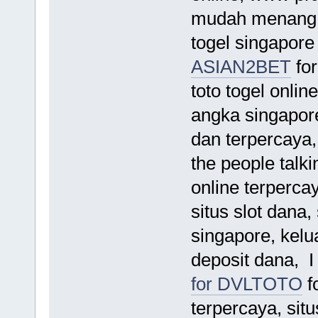
mudah menang,
togel singapore 
ASIAN2BET
for
toto togel onlin
angka singapore
dan terpercaya,
the people talki
online terpercay
situs slot dana,
singapore, kelu
deposit dana, I
for DVLTOTO
f
terpercaya, situ