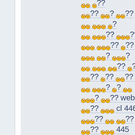
??
??
?
??
?
??
??
?
?
?
??
??
??
?
?
?
?
?? we
??
cl 44
??
??
??
445