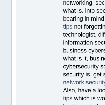
networking, secu
what is, into se
bearing in mind
tips
not forgetti
technologist, d
information sec
business cybers
what is it, busin
cybersecurity s
security is, get
network security
Also, have a loo
tips
which is wor