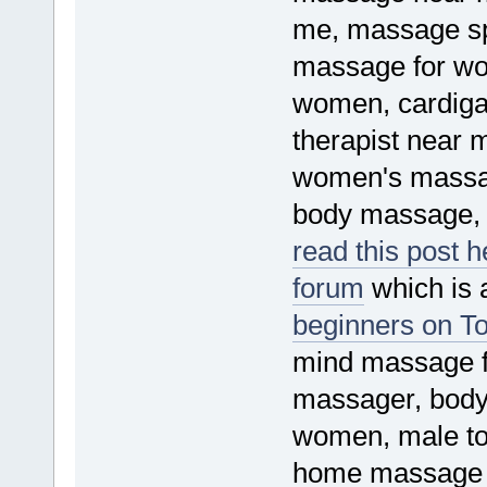
me, massage sp
massage for wo
women, cardiga
therapist near
women's massag
body massage, w
read this post
forum
which is a
beginners on T
mind massage f
massager, body
women, male to
home massage s