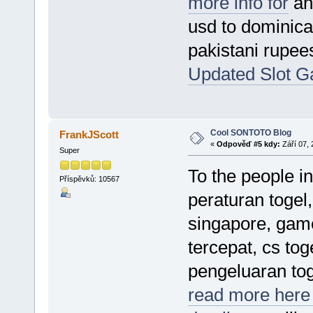
more info for
and
usd to dominica
pakistani rupe
Updated Slot G
Cool SONTOTO Blog
FrankJScott
«
Odpověď #5 kdy:
Září 07, 
Super
To the people i
Příspěvků: 10567
peraturan togel,
singapore, game 
tercepat, cs toge
pengeluaran tog
read more her