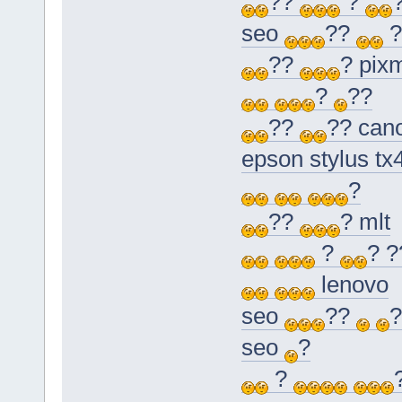
??
?
seo
??
??
? pix
?
??
??
?? can
epson stylus t
?
??
? mlt
?
? 
lenovo
seo
??
?
seo
?
?