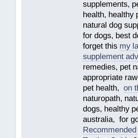
supplements, pe
health, healthy
natural dog supp
for dogs, best 
forget this
my la
supplement adv
remedies, pet na
appropriate raw 
pet health,
on 
naturopath, nat
dogs, healthy p
australia, for
Recommended Fi