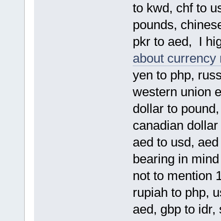
to kwd, chf to u
pounds, chinese
pkr to aed, I h
about currency r
yen to php, russ
western union e
dollar to pound,
canadian dollar 
aed to usd, aed 
bearing in mind
not to mention 
rupiah to php, u
aed, gbp to idr,