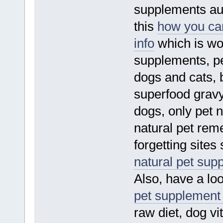
supplements aus
this
how you can
info
which is wor
supplements, pe
dogs and cats, 
superfood gravy,
dogs, only pet n
natural pet rem
forgetting sites
natural pet sup
Also, have a loo
pet supplement 
raw diet, dog vi