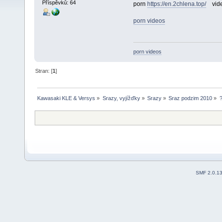
Příspěvků: 64
porn
https://en.2chlena.top/
vide
porn videos
porn videos
Stran: [
1
]
Kawasaki KLE & Versys
»
Srazy, vyjížďky
»
Srazy
»
Sraz podzim 2010
»
SMF 2.0.1