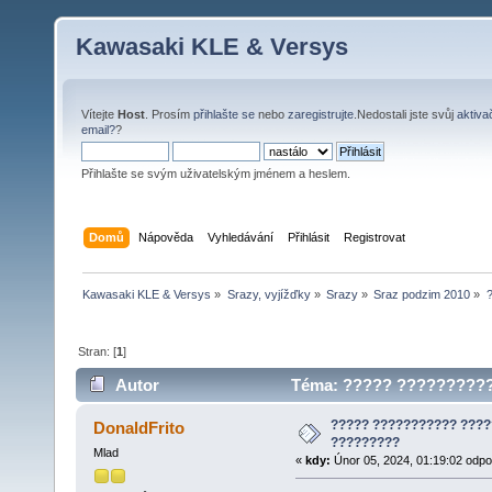
Kawasaki KLE & Versys
Vítejte
Host
. Prosím
přihlašte se
nebo
zaregistrujte
.Nedostali jste svůj
aktiva
email?
?
Přihlašte se svým uživatelským jménem a heslem.
Domů
Nápověda
Vyhledávání
Přihlásit
Registrovat
Kawasaki KLE & Versys
»
Srazy, vyjížďky
»
Srazy
»
Sraz podzim 2010
»
Stran: [
1
]
Autor
Téma: ????? ???????????
????? ??????????? ????
DonaldFrito
?????????
Mlad
«
kdy:
Únor 05, 2024, 01:19:02 odpo