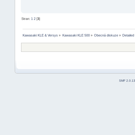
Stran:
1
2
[
3
]
Kawasaki KLE & Versys
»
Kawasaki KLE 500
»
Obecná diskuze
»
Detailed
SMF 2.0.1