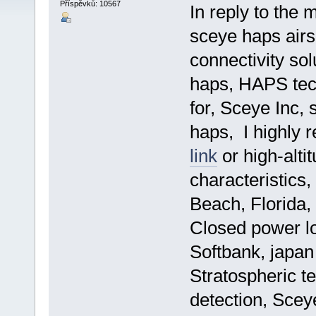
Příspěvků: 10567
In reply to the
sceye haps airs
connectivity sol
haps, HAPS tec
for, Sceye Inc,
haps, I highly
link
or high-alti
characteristics,
Beach, Florida,
Closed power lo
Softbank, japan
Stratospheric t
detection, Scey