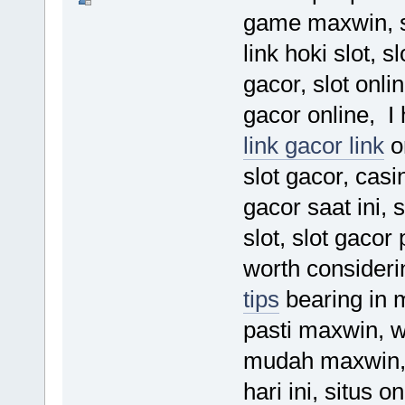
game maxwin, sit
link hoki slot, s
gacor, slot onlin
gacor online, I 
link gacor link
or
slot gacor, cas
gacor saat ini, 
slot, slot gacor 
worth consideri
tips
bearing in 
pasti maxwin, we
mudah maxwin, l
hari ini, situs o