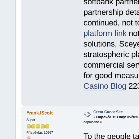
softbank partne
partnership det
continued, not 
platform link
not
solutions, Scey
stratospheric p
commercial ser
for good meas
Casino Blog
22
Great Gacor Site
FrankJScott
«
Odpověď #31 kdy:
Květen 
Super
odpoledne »
Příspěvků: 10567
To the people t