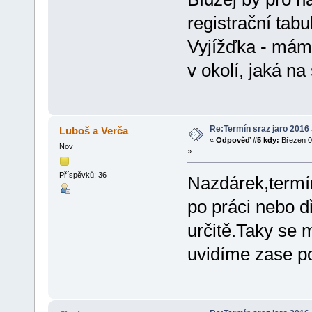
registrační tabu
Vyjížďka - mám
v okolí, jaká n
Re:Termín sraz jaro 2016
Luboš a Verča
«
Odpověď #5 kdy:
Březen 0
Nov
»
Příspěvků: 36
Nazdárek,termín
po práci nebo 
určitě.Taky se 
uvidíme zase 