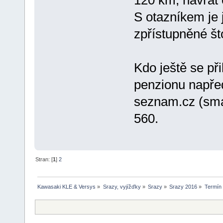
120 km, návrat
S otazníkem je
zpřístupněné što
Kdo ještě se př
penzionu napře
seznam.cz (sma
560.
Stran: [
1
]
2
Kawasaki KLE & Versys
»
Srazy, vyjížďky
»
Srazy
»
Srazy 2016
»
Termín 