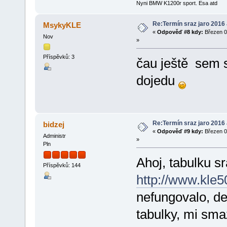
Nyni BMW K1200r sport. Esa atd
Re:Termín sraz jaro 2016
MsykyKLE
«
Odpověď #8 kdy:
Březen 0
Nov
»
Příspěvků: 3
čau ještě sem s
dojedu
Re:Termín sraz jaro 2016
bidzej
«
Odpověď #9 kdy:
Březen 0
Administr
»
Pln
Ahoj, tabulku sr
Příspěvků: 144
http://www.kle
nefungovalo, de
tabulky, mi smaz