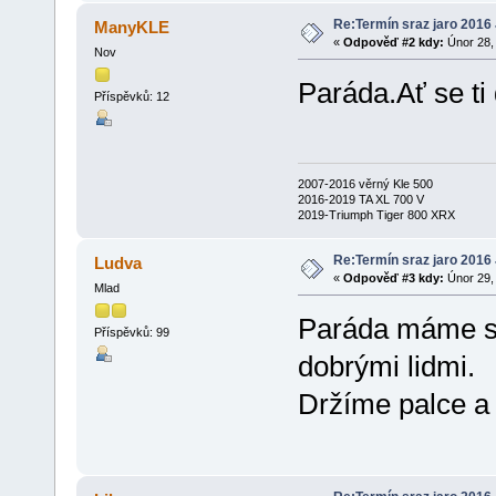
Re:Termín sraz jaro 2016
ManyKLE
«
Odpověď #2 kdy:
Únor 28, 
Nov
Paráda.Ať se ti 
Příspěvků: 12
2007-2016 věrný Kle 500
2016-2019 TA XL 700 V
2019-Triumph Tiger 800 XRX
Re:Termín sraz jaro 2016
Ludva
«
Odpověď #3 kdy:
Únor 29, 
Mlad
Paráda máme se
Příspěvků: 99
dobrými lidmi.
Držíme palce a 