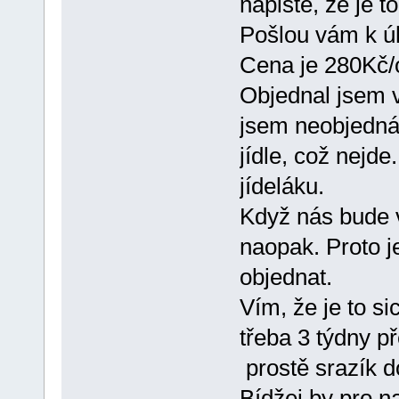
napište, že je t
Pošlou vám k ú
Cena je 280Kč/o
Objednal jsem 
jsem neobjednáv
jídle, což nejd
jídeláku.
Když nás bude v
naopak. Proto j
objednat.
Vím, že je to s
třeba 3 týdny p
prostě srazík d
Bídžej by pro na