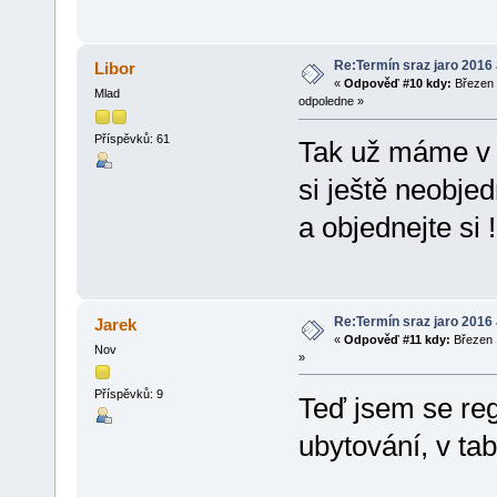
Re:Termín sraz jaro 2016
Libor
«
Odpověď #10 kdy:
Březen 
Mlad
odpoledne »
Příspěvků: 61
Tak už máme v ta
si ještě neobj
a objednejte si 
Re:Termín sraz jaro 2016
Jarek
«
Odpověď #11 kdy:
Březen 1
Nov
»
Příspěvků: 9
Teď jsem se regi
ubytování, v ta