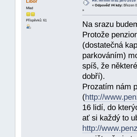
Re:Termín sraz jaro 2016
Libor
«
Odpověď #4 kdy:
Březen 0
Mlad
»
Příspěvků: 61
Na srazu bude
Protože penzio
(dostatečná kapa
parkováním) moc
spíš, že někter
dobří).
Prozatím nám př
(
http://www.pen
16 lidí, do kter
ať si každý to 
http://www.penz