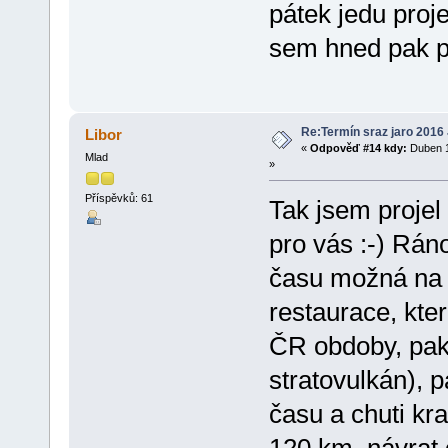
pátek jedu proje
sem hned pak po
Re:Termín sraz jaro 2016
Libor
«
Odpověď #14 kdy:
Duben 1
Mlad
»
Příspěvků: 61
Tak jsem projel
pro vás :-) Rán
času možná na 
restaurace, kte
ČR obdoby, pak
stratovulkán), p
času a chuti kr