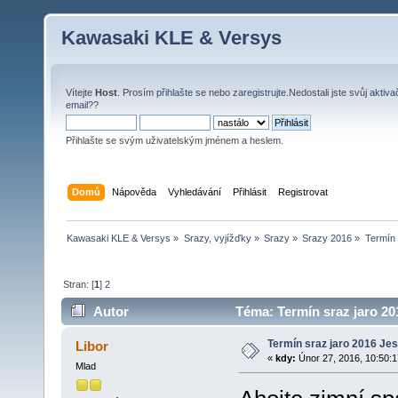
Kawasaki KLE & Versys
Vítejte
Host
. Prosím
přihlašte se
nebo
zaregistrujte
.Nedostali jste svůj
aktiva
email?
?
Přihlašte se svým uživatelským jménem a heslem.
Domů
Nápověda
Vyhledávání
Přihlásit
Registrovat
Kawasaki KLE & Versys
»
Srazy, vyjížďky
»
Srazy
»
Srazy 2016
»
Termín 
Stran: [
1
]
2
Autor
Téma: Termín sraz jaro 20
Termín sraz jaro 2016 Je
Libor
«
kdy:
Únor 27, 2016, 10:50:1
Mlad