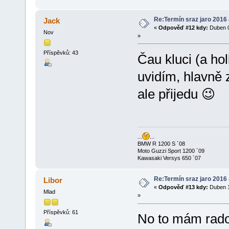
Re:Termín sraz jaro 2016
Jack
«
Odpověď #12 kdy:
Duben 0
Nov
»
Příspěvků: 43
Čau kluci (a hol
uvidím, hlavně
ale přijedu 😉
...
...
BMW R 1200 S ´08
Moto Guzzi Sport 1200 ´09
Kawasaki Versys 650 ´07
Re:Termín sraz jaro 2016
Libor
«
Odpověď #13 kdy:
Duben 1
Mlad
»
Příspěvků: 61
No to mám radost