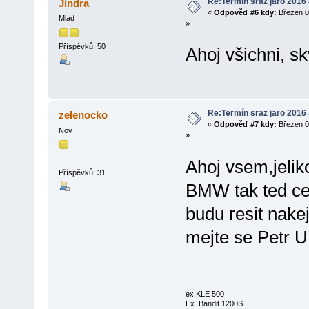
Re:Termín sraz jaro 2016
Jindra
«
Odpověď #6 kdy:
Březen 0
Mlad
»
Příspěvků: 50
Ahoj všichni, sk
Re:Termín sraz jaro 2016
zelenocko
«
Odpověď #7 kdy:
Březen 0
Nov
»
Ahoj vsem,jelik
Příspěvků: 31
BMW tak ted cek
budu resit nakej
mejte se Petr U
ex KLE 500
Ex Bandit 1200S