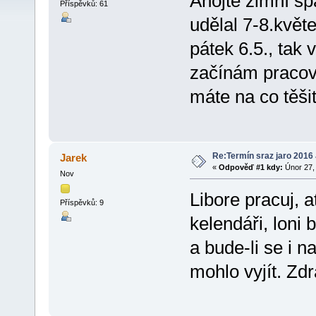
Ahojte zimní sp
Příspěvků: 61
udělal 7-8.květ
pátek 6.5., ta
začínám pracova
máte na co těšit
Re:Termín sraz jaro 2016
Jarek
«
Odpověď #1 kdy:
Únor 27, 
Nov
Libore pracuj, 
Příspěvků: 9
kelendáři, loni
a bude-li se i n
mohlo vyjít. Zdr