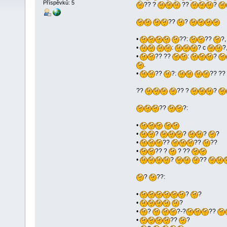
Příspěvků: 5
?? ?
??
?
??
?
•
??:
??
?
•
:
? c
?
•
?? ??
:
?
.
•
??
?:
?? ??
??
?? ?
?
??
?:
•
•
?
?
?
?
•
??
??
??
•
?? ?
? ??
•
?
??
?
??:
•
?
?
•
?
•
?
?-?
??
•
??
?