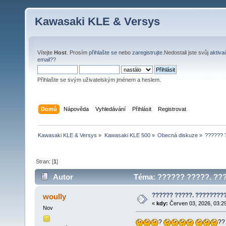
Kawasaki KLE & Versys
Vítejte
Host
. Prosím
přihlašte se
nebo
zaregistrujte
.Nedostali jste svůj
aktiva
email?
?
Přihlašte se svým uživatelským jménem a heslem.
Domů
Nápověda
Vyhledávání
Přihlásit
Registrovat
Kawasaki KLE & Versys
»
Kawasaki KLE 500
»
Obecná diskuze
»
?????? 
Stran: [
1
]
Autor
Téma: ?????? ?????. ???
?????? ?????. ????????
woully
«
kdy:
Červen 03, 2026, 03:2
Nov
?
?