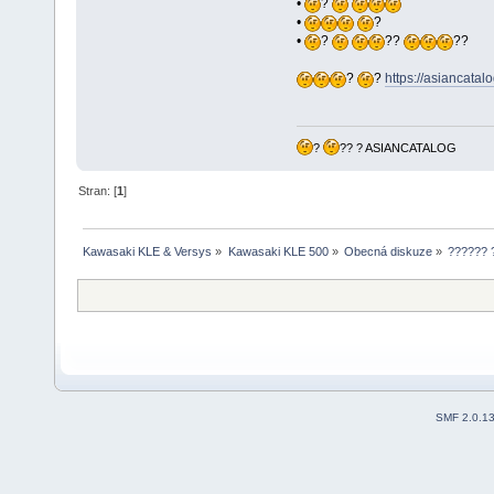
•
?
•
?
•
?
??
??
?
?
https://asiancatal
?
?? ? ASIANCATALOG
Stran: [
1
]
Kawasaki KLE & Versys
»
Kawasaki KLE 500
»
Obecná diskuze
»
?????? 
SMF 2.0.1