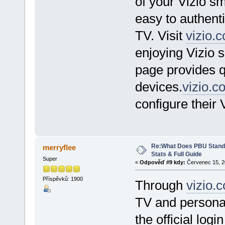
of your Vizio sm
easy to authent
TV. Visit
vizio.
enjoying Vizio 
page provides q
devices.
vizio.c
configure their 
Re:What Does PBU Stand f
merryflee
Stats & Full Guide
Super
«
Odpověď #9 kdy:
Červenec 15, 20
Příspěvků: 1900
Through
vizio.
TV and personal
the official logi