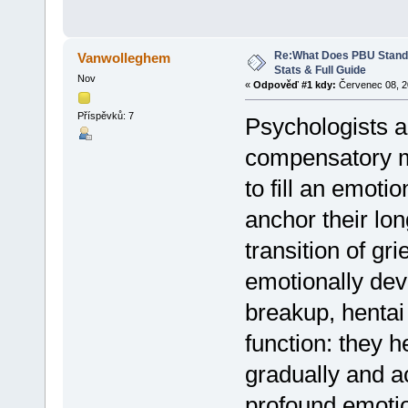
Re:What Does PBU Stand f
Vanwolleghem
Stats & Full Guide
Nov
«
Odpověď #1 kdy:
Červenec 08, 20
Příspěvků: 7
Psychologists a
compensatory 
to fill an emoti
anchor their lon
transition of gr
emotionally dev
breakup, hentai 
function: they h
gradually and ac
profound emotio