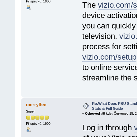
Příspěvků: 1900
The
vizio.com/
device activatio
you can quickly 
television.
vizi
process for set
vizio.com/setup
to online servi
streamline the 
Re:What Does PBU Stand f
merryflee
Stats & Full Guide
Super
«
Odpověď #8 kdy:
Červenec 15, 20
Příspěvků: 1900
Log in through