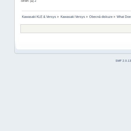
Stran: [
1
]
2
Kawasaki KLE & Versys
»
Kawasaki Versys
»
Obecná diskuze
»
What Does
SMF 2.0.1