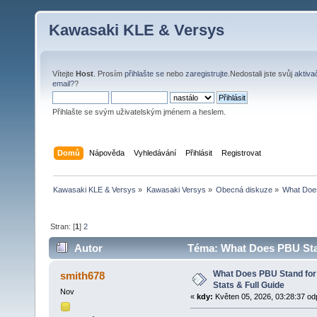
Kawasaki KLE & Versys
Vítejte
Host
. Prosím
přihlašte se
nebo
zaregistrujte
.Nedostali jste svůj
aktiva
email?
?
Přihlašte se svým uživatelským jménem a heslem.
Domů
Nápověda
Vyhledávání
Přihlásit
Registrovat
Kawasaki KLE & Versys
»
Kawasaki Versys
»
Obecná diskuze
»
What Does
Stran: [
1
]
2
Autor
Téma: What Does PBU Stand
krát)
What Does PBU Stand for 
smith678
Stats & Full Guide
Nov
«
kdy:
Květen 05, 2026, 03:28:37 od