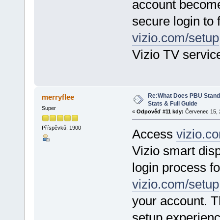
account becom
secure login to 
vizio.com/setup
Vizio TV service
Re:What Does PBU Stand f
merryflee
Stats & Full Guide
Super
«
Odpověď #11 kdy:
Červenec 15, 2
Příspěvků: 1900
Access
vizio.c
Vizio smart dis
login process f
vizio.com/setup
your account. 
setup experienc