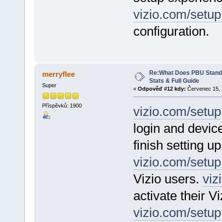
vizio.com/setup
configuration.
Re:What Does PBU Stand f
merryflee
Stats & Full Guide
Super
«
Odpověď #12 kdy:
Červenec 15, 
Příspěvků: 1900
vizio.com/setup
login and device
finish setting u
vizio.com/setup
Vizio users.
viz
activate their V
vizio.com/setup