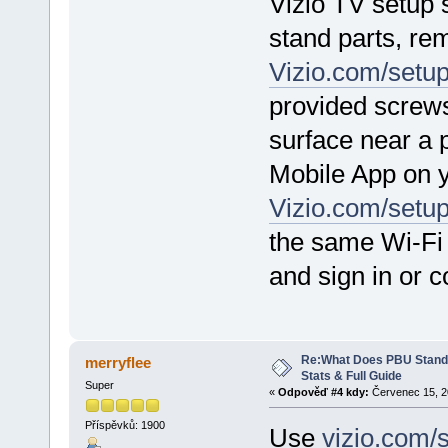
Vizio TV setup 
stand parts, re
Vizio.com/setu
provided screws
surface near a 
Mobile App on y
Vizio.com/setu
the same Wi-Fi
and sign in or c
Re:What Does PBU Stand f
merryflee
Stats & Full Guide
Super
«
Odpověď #4 kdy:
Červenec 15, 20
Příspěvků: 1900
Use
vizio.com/