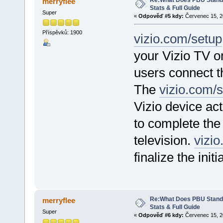
Re:What Does PBU Stand f
merryflee
Stats & Full Guide
Super
«
Odpověď #5 kdy:
Červenec 15, 20
Příspěvků: 1900
vizio.com/setup
your Vizio TV o
users connect th
The
vizio.com/
Vizio device ac
to complete the 
television.
vizi
finalize the init
Re:What Does PBU Stand f
merryflee
Stats & Full Guide
Super
«
Odpověď #6 kdy:
Červenec 15, 20