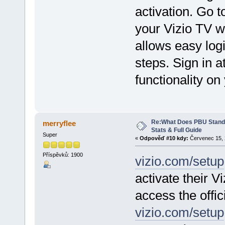
activation. Go 
your Vizio TV w
allows easy logi
steps. Sign in a
functionality on 
Re:What Does PBU Stand f
merryflee
Stats & Full Guide
Super
«
Odpověď #10 kdy:
Červenec 15, 
Příspěvků: 1900
vizio.com/setup
activate their V
access the offic
vizio.com/setup