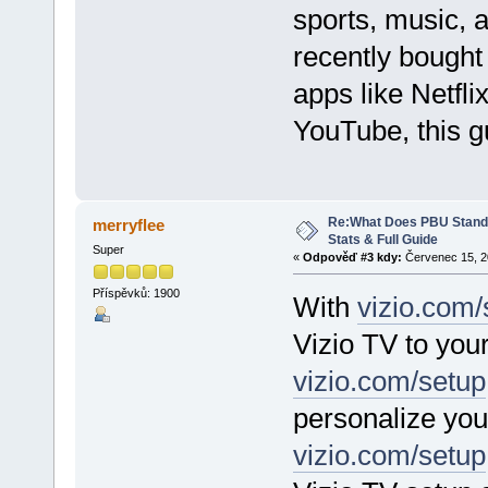
sports, music,
recently bought
apps like Netfli
YouTube, this g
Re:What Does PBU Stand f
merryflee
Stats & Full Guide
Super
«
Odpověď #3 kdy:
Červenec 15, 20
Příspěvků: 1900
With
vizio.com/
Vizio TV to your
vizio.com/setup
personalize you
vizio.com/setup