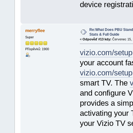
device registrat
Re:What Does PBU Stand f
merryflee
Stats & Full Guide
Super
«
Odpověď #13 kdy:
Červenec 15, 
Příspěvků: 1900
vizio.com/setup
your account fas
vizio.com/setup
smart TV. The
and configure V
provides a simpl
activating your
your Vizio TV s