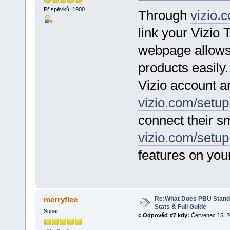
Příspěvků: 1900
Through
vizio.
link your Vizio 
webpage allows
products easily.
Vizio account an
vizio.com/setup
connect their sm
vizio.com/setup
features on you
Re:What Does PBU Stand f
merryflee
Stats & Full Guide
Super
«
Odpověď #7 kdy:
Červenec 15, 20