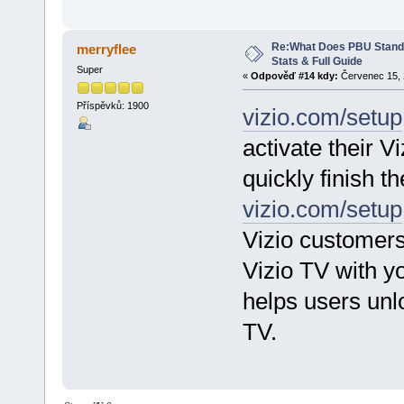
Re:What Does PBU Stand f
merryflee
Stats & Full Guide
Super
«
Odpověď #14 kdy:
Červenec 15, 
Příspěvků: 1900
vizio.com/setup
activate their Vi
quickly finish t
vizio.com/setup
Vizio customers
Vizio TV with y
helps users unlo
TV.