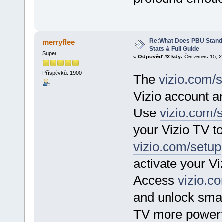
Re:What Does PBU Stand f
merryflee
Stats & Full Guide
Super
«
Odpověď #2 kdy:
Červenec 15, 20
Příspěvků: 1900
The
vizio.com/
Vizio account a
Use
vizio.com/
your Vizio TV t
vizio.com/setup
activate your V
Access
vizio.c
and unlock sma
TV more powerfu