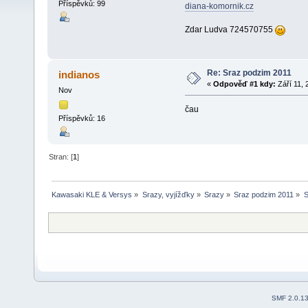
Příspěvků: 99
diana-komornik.cz
Zdar Ludva 724570755
Re: Sraz podzim 2011
indianos
«
Odpověď #1 kdy:
Září 11, 
Nov
čau
Příspěvků: 16
Stran: [
1
]
Kawasaki KLE & Versys
»
Srazy, vyjížďky
»
Srazy
»
Sraz podzim 2011
»
S
SMF 2.0.1