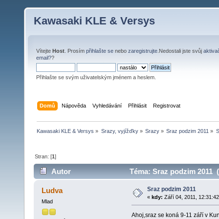
Kawasaki KLE & Versys
Vítejte
Host
. Prosím
přihlašte se
nebo
zaregistrujte
.Nedostali jste svůj
aktiva
email?
?
Přihlašte se svým uživatelským jménem a heslem.
Domů
Nápověda
Vyhledávání
Přihlásit
Registrovat
Kawasaki KLE & Versys
»
Srazy, vyjížďky
»
Srazy
»
Sraz podzim 2011
»
S
Stran: [
1
]
Autor
Téma: Sraz podzim 2011 (
Sraz podzim 2011
Ludva
«
kdy:
Září 04, 2011, 12:31:4
Mlad
Ahoj,sraz se koná 9-11 září v Ku