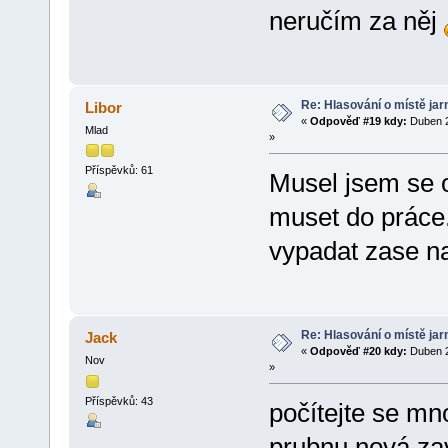
neručím za něj
Re: Hlasování o místě jar
Libor
«
Odpověď #19 kdy:
Duben 2
Mlad
»
Příspěvků: 61
Musel jsem se o
muset do práce.
vypadat zase na
Re: Hlasování o místě jar
Jack
«
Odpověď #20 kdy:
Duben 2
Nov
»
Příspěvků: 43
počítejte se mn
prubnu nová z