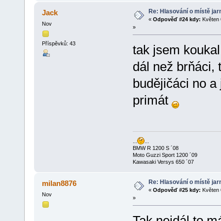
Re: Hlasování o místě jar
Jack
«
Odpověď #24 kdy:
Květen 
Nov
»
Příspěvků: 43
tak jsem koukal
dál než brňáci, 
budějičáci no a 
primát
...
...
BMW R 1200 S ´08
Moto Guzzi Sport 1200 ´09
Kawasaki Versys 650 ´07
Re: Hlasování o místě jar
milan8876
«
Odpověď #25 kdy:
Květen 
Nov
»
Tak nejdál to 