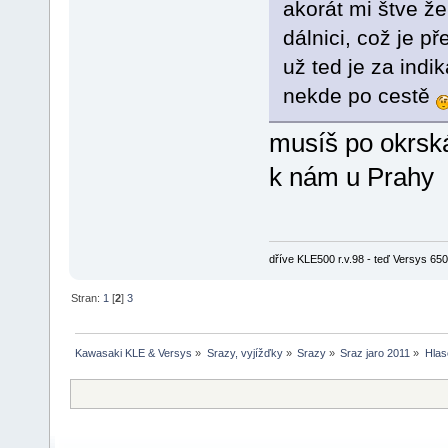
akorát mi štve ž
dálnici, což je 
už ted je za ind
nekde po cestě
musíš po okrsk
k nám u Prahy
dříve KLE500 r.v.98 - teď Versys 650 
Stran:
1
[
2
]
3
Kawasaki KLE & Versys
»
Srazy, vyjížďky
»
Srazy
»
Sraz jaro 2011
»
Hlas