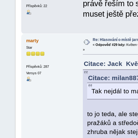
právě řeším to
Příspěvků: 22
muset ještě př
Re: Hlasování o místě jar
marty
«
Odpověď #29 kdy:
Květen 
Star
»
Citace: Jack Kvě
Příspěvků: 287
Versys 07
Citace: milan88
Tak nejdál to 
to jo teda, ale 
pražáků a středoč
zhruba nějak ste