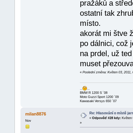
pražáků a střed
ostatní tak zhr
místo.
akorát mi štve 
po dálnici, což
na prdel, už te
muset přezouva
«
Poslední změna: Květen 03, 2011,
...
...
BMW R 1200 S ´08
Moto Guzzi Sport 1200 ´09
Kawasaki Versys 650 ´07
Re: Hlasování o místě jar
milan8876
«
Odpověď #28 kdy:
Květen 
Nov
»