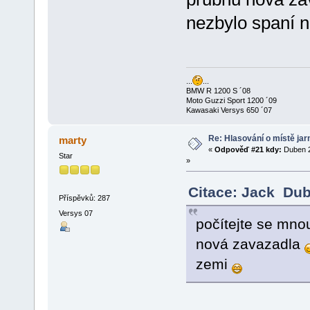
nezbylo spaní 
...
...
BMW R 1200 S ´08
Moto Guzzi Sport 1200 ´09
Kawasaki Versys 650 ´07
Re: Hlasování o místě jar
marty
«
Odpověď #21 kdy:
Duben 2
Star
»
Citace: Jack Dub
Příspěvků: 287
Versys 07
počítejte se mno
nová zavazadla
zemi