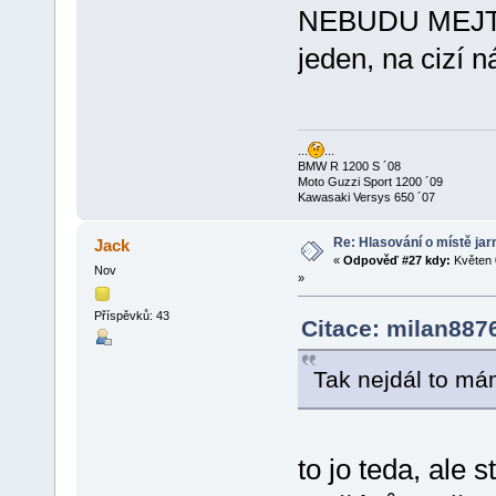
NEBUDU MEJ
jeden, na cizí 
...
...
BMW R 1200 S ´08
Moto Guzzi Sport 1200 ´09
Kawasaki Versys 650 ´07
Re: Hlasování o místě jar
Jack
«
Odpověď #27 kdy:
Květen 
Nov
»
Příspěvků: 43
Citace: milan887
Tak nejdál to má
to jo teda, ale