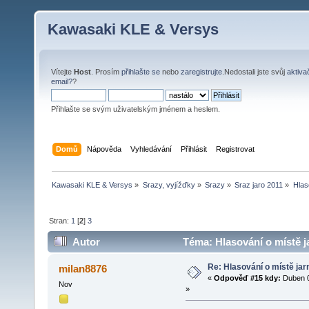
Kawasaki KLE & Versys
Vítejte
Host
. Prosím
přihlašte se
nebo
zaregistrujte
.Nedostali jste svůj
aktiva
email?
?
Přihlašte se svým uživatelským jménem a heslem.
Domů
Nápověda
Vyhledávání
Přihlásit
Registrovat
Kawasaki KLE & Versys
»
Srazy, vyjížďky
»
Srazy
»
Sraz jaro 2011
»
Hlas
Stran:
1
[
2
]
3
Autor
Téma: Hlasování o místě j
Re: Hlasování o místě jar
milan8876
«
Odpověď #15 kdy:
Duben 0
Nov
»