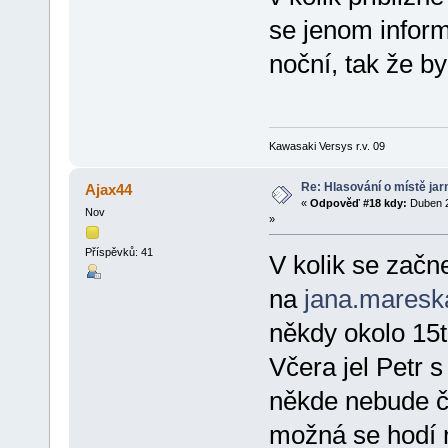
se jenom infor
noční, tak že by
Kawasaki Versys r.v. 09
Re: Hlasování o místě jar
Ajax44
«
Odpověď #18 kdy:
Duben 2
Nov
»
Příspěvků: 41
V kolik se začn
na
jana.mares
někdy okolo 15t
Včera jel Petr s
někde nebude če
možná se hodí n