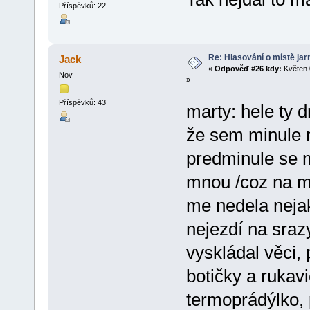
Příspěvků: 22
Re: Hlasování o místě jar
Jack
«
Odpověď #26 kdy:
Květen 
Nov
»
Příspěvků: 43
marty: hele ty d
že sem minule 
predminule se m
mnou /coz na mo
me nedela nejak
nejezdí na sra
vyskládal věci,
botičky a rukav
termoprádýlko, 