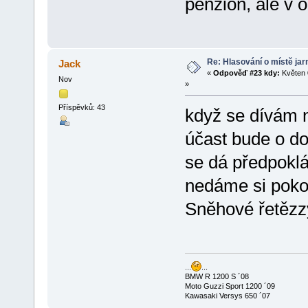
penzion, ale v o
Re: Hlasování o místě jar
Jack
«
Odpověď #23 kdy:
Květen 
Nov
»
Příspěvků: 43
když se dívám 
účast bude o do
se dá předpoklá
nedáme si pok
Sněhové řetězz
...
...
BMW R 1200 S ´08
Moto Guzzi Sport 1200 ´09
Kawasaki Versys 650 ´07