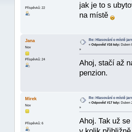
jak je to s uby
Příspěvků: 22
na místě
Re: Hlasování o místě jar
Jana
«
Odpověď #16 kdy:
Duben 0
Nov
»
Příspěvků: 24
Ahoj, stačí až 
penzion.
Re: Hlasování o místě jar
Mirek
«
Odpověď #17 kdy:
Duben 2
Nov
»
Ahoj. Tak už se 
Příspěvků: 6
v kolik přibližn