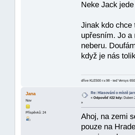
Neke Jack jed
Jinak kdo chce 
upřesním. Jo a 
neberu. Doufám
když je nás tol
dříve KLE500 r.v.98 - teď Versys 650 
Re: Hlasování o místě jar
Jana
«
Odpověď #22 kdy:
Duben 2
Nov
»
Příspěvků: 24
Ahoj, na zemi s
pouze na Hrade