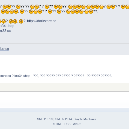
??
??
?? ??
? ?
??
??,
?
? ?
?
,
??
? ?
??
??
??.
?
,
?:
https://darkstore.cc
kro34.shop
-kr33.cc
34.shop
store.cc ? kro34.shop - ???, ??? ????? ??? ????? ? ?????? - ?? ????? ??????.
SMF 2.0.13
|
SMF © 2014
,
Simple Machines
XHTML
RSS
WAP2