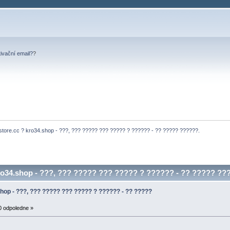
tivační email?
?
store.cc ? kro34.shop - ???, ??? ????? ??? ????? ? ?????? - ?? ????? ??????.
ro34.shop - ???, ??? ????? ??? ????? ? ?????? - ?? ????? ???
shop - ???, ??? ????? ??? ????? ? ?????? - ?? ?????
0 odpoledne »