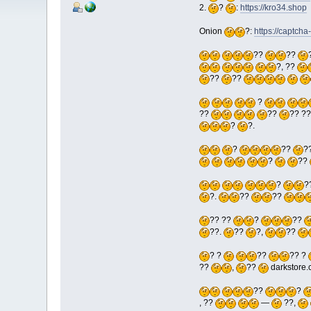
2.
?
:
https://kro34.shop
Onion
?:
https://captcha
??
??
?, ??
??
??
?
??
??
?? ??
?
?.
?
??
?
?
??
?
?
?.
??
??
?? ??
?
??
??.
??
?,
??
? ?
??
?? ?
??
,
??
darkstore.
??
?
, ??
—
??,