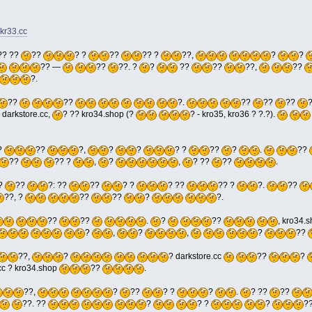
-kr33.cc
?? ??
??
? ?
??
?? ?
??,
?
?
?? —
??
??. ?
?
??
??
??,
??
?.
??
??
?.
??
??
??
 darkstore.cc,
? ?? kro34.shop (?
? - kro35, kro36 ? ?.?).
?
??
?,
?
?
? ?
??
?
.
??
??
?? ?
,
?
,
? ??
??
.
?
??
?: ??
??
? ?
? ??
?? ?
?.
??
??, ?
??
??
?
?.
??
??
.
?
??
, kro34.
?
,
?
,
?
??
??,
?
? darkstore.cc
??
?
cc ? kro34.shop
??
.
??,
?
??
? ?
?
.
? ??
??
??. ??
?
? ?
?
?