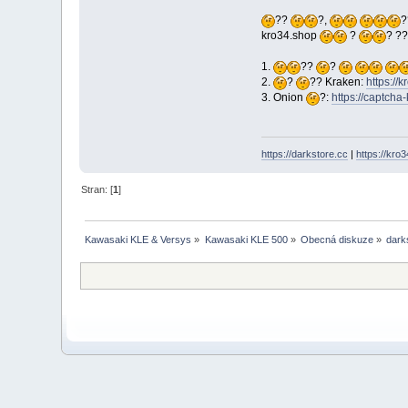
??
?,
kro34.shop
?
? ?
1.
??
?
2.
?
?? Kraken:
https://
3. Onion
?:
https://captcha
https://darkstore.cc
|
https://kro
Stran: [
1
]
Kawasaki KLE & Versys
»
Kawasaki KLE 500
»
Obecná diskuze
»
dark