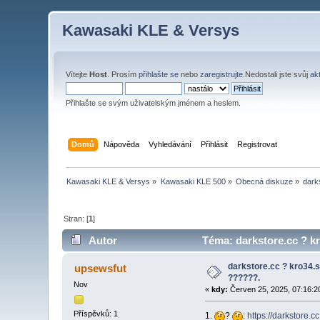
Kawasaki KLE & Versys
Vítejte
Host
. Prosím
přihlašte se
nebo
zaregistrujte
.Nedostali jste svůj
ak
Přihlašte se svým uživatelským jménem a heslem.
Domů
Nápověda
Vyhledávání
Přihlásit
Registrovat
Kawasaki KLE & Versys
»
Kawasaki KLE 500
»
Obecná diskuze
»
dark
Stran: [
1
]
Autor
Téma: darkstore.cc ? k
darkstore.cc ? kro34.
upsewsfut
??????.
Nov
«
kdy:
Červen 25, 2025, 07:16:2
Příspěvků: 1
1.
?
:
https://darkstore.cc