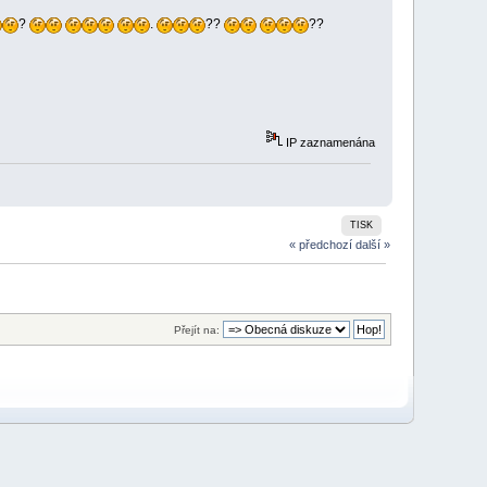
?
.
??
??
IP zaznamenána
TISK
« předchozí
další »
Přejít na: