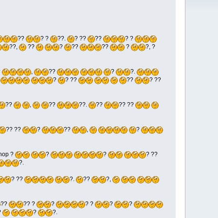
??
? ?
??.
? ??
??
? ?
??,
??
?
??
??
?
?, ?
?
,
??
?
?.
?
? ??
??
? ??
??
,
??
??.
??
?? ??
?? ??
?
??
,
?
shop ?
?
?
? ??
?.
? ??
?.
??
?,
??
?? ?
?
? ?
?
?
?
?
?.