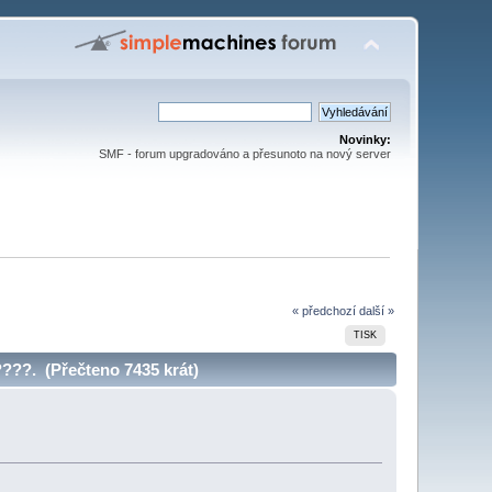
Novinky:
SMF - forum upgradováno a přesunoto na nový server
« předchozí
další »
TISK
???. (Přečteno 7435 krát)