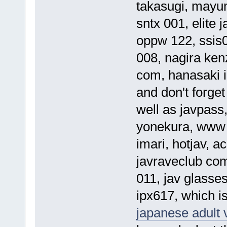
takasugi, mayum
sntx 001, elite 
oppw 122, ssis0
008, nagira kenz
com, hanasaki i
and don't forget
well as javpass
yonekura, www j
imari, hotjav, a
javraveclub com,
011, jav glasses
ipx617, which i
japanese adult v