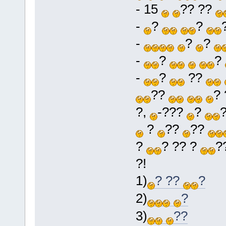
- 15
?? ??
-
?
?
-
?
?
-
?
?
-
?
??
??
?
?,
-???
?
?
??
??
?
? ?? ?
?
?!
1)
? ??
?
2)
?
3)
??