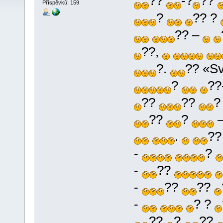
??
-?
??
Příspěvků: 159
?
?? ?
?? –
??,
?.
?? «S
?
??
??
??
?
??
?
.
?
-
?
-
??
-
??
??
-
? ?
??
?
??