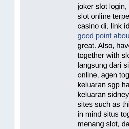
joker slot login
slot online terp
casino di, link i
good point about
great. Also, hav
together with sl
langsung dari si
online, agen tog
keluaran sgp ha
keluaran sidney h
sites such as t
in mind situs t
menang slot, da