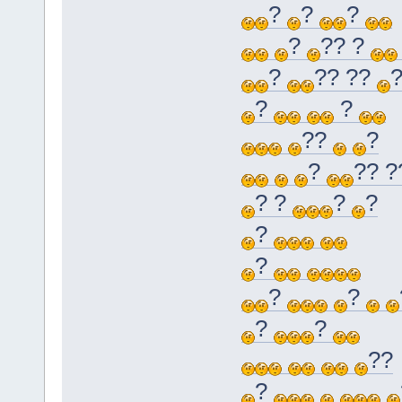
?
?
?
?
?? ?
?
?? ??
?
?
??
?
?
?? 
? ?
?
?
?
?
?
?
?
?
??
?