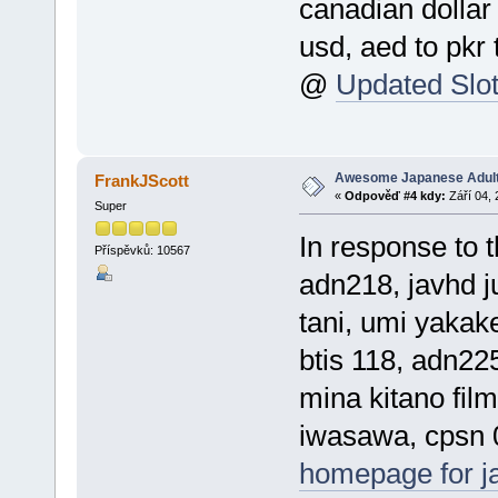
canadian dollar 
usd, aed to pkr
@
Updated Slo
Awesome Japanese Adult 
FrankJScott
«
Odpověď #4 kdy:
Září 04, 
Super
In response to t
Příspěvků: 10567
adn218, javhd 
tani, umi yakak
btis 118, adn22
mina kitano fil
iwasawa, cpsn 0
homepage for ja