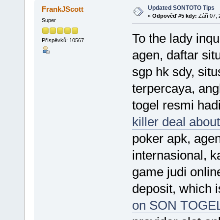
Updated SONTOTO Tips
FrankJScott
«
Odpověď #5 kdy:
Září 07, 
Super
To the lady inqu
Příspěvků: 10567
agen, daftar sit
sgp hk sdy, situ
terpercaya, angk
togel resmi had
killer deal ab
poker apk, agen 
internasional, ka
game judi online
deposit, which i
on SON TOGEL 