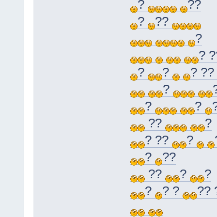
?
??
?
??
?
? 
?
?
? ?
?
?
?
??
?
? ??
?
?
??
??
?
?
?
? ?
??