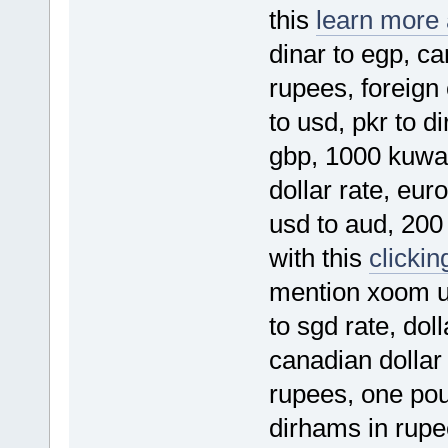
this
learn more 
dinar to egp, c
rupees, foreig
to usd, pkr to d
gbp, 1000 kuwai
dollar rate, eur
usd to aud, 200
with this
clickin
mention xoom us
to sgd rate, dol
canadian dollar 
rupees, one poun
dirhams in rupee