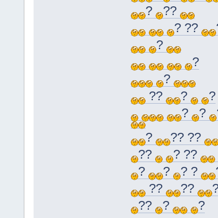
?
??
? ??
?
?
?
??
?
?
?
?
?
?? ??
??
? ??
?
?
? ?
??
??
??
?
?