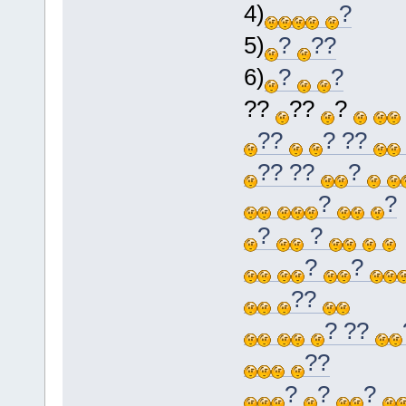
4)
?
5)
?
??
6)
?
?
??
??
?
??
? ??
?? ??
?
?
?
?
?
?
?
??
? ??
??
?
?
?