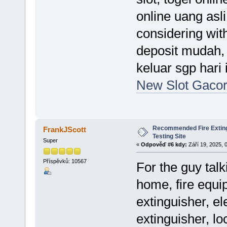
online uang asl
considering with
deposit mudah, d
keluar sgp hari
New Slot Gacor
Recommended Fire Exting
FrankJScott
Testing Site
Super
«
Odpověď #6 kdy:
Září 19, 2025, 
Příspěvků: 10567
For the guy talk
home, fire equip
extinguisher, ele
extinguisher, loc