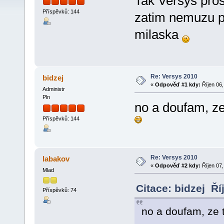
Tak Versys pros
Příspěvků: 144
zatim nemuzu pr
milaska
Re: Versys 2010
bidzej
«
Odpověď #1 kdy:
Říjen 06,
Administr
Pln
no a doufam, ze
Příspěvků: 144
Re: Versys 2010
labakov
«
Odpověď #2 kdy:
Říjen 07,
Mlad
Citace: bidzej Ří
Příspěvků: 74
no a doufam, ze 