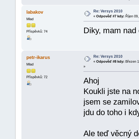
Re: Versys 2010
labakov
«
Odpověď #7 kdy:
Říjen 09,
Mlad
Diky, mam nad 
Příspěvků: 74
Re: Versys 2010
petr-ikarus
«
Odpověď #8 kdy:
Březen 1
Mlad
»
Příspěvků: 72
Ahoj
Koukli jste na n
jsem se zamilov
jdu do toho i kd
Ale teď věcný d