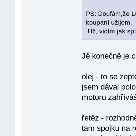
PS: Doufám,že Lu
koupání užijem.
Už, vidím jak s
Jě konečně je 
olej - to se zep
jsem dával polo
motoru zahříváš
řetěz - rozhodn
tam spojku na r