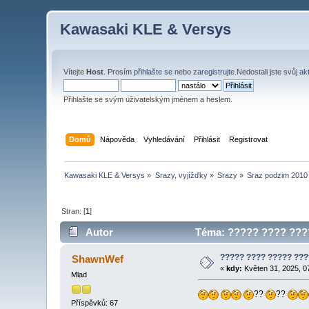
Kawasaki KLE & Versys
Vítejte
Host
. Prosím
přihlašte se
nebo
zaregistrujte
.Nedostali jste svůj
ak
Přihlašte se svým uživatelským jménem a heslem.
Domů
Nápověda
Vyhledávání
Přihlásit
Registrovat
Kawasaki KLE & Versys
»
Srazy, vyjížďky
»
Srazy
»
Sraz podzim 2010
Stran: [
1
]
Autor
Téma: ????? ???? ????
????? ???? ????? ??
ShawnWef
«
kdy:
Květen 31, 2025, 0
Mlad
??
??
Příspěvků: 67