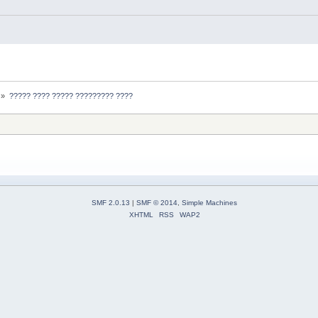
»
????? ???? ????? ????????? ???? 
SMF 2.0.13
|
SMF © 2014
,
Simple Machines
XHTML
RSS
WAP2