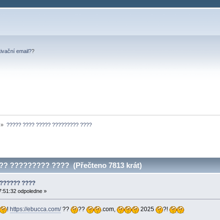
tivační email?
?
»
????? ???? ????? ????????? ???? 
? ????????? ???? (Přečteno 7813 krát)
??????? ????
7:51:32 odpoledne »
!
https://ebucca.com/
??
??
.com,
2025
?!