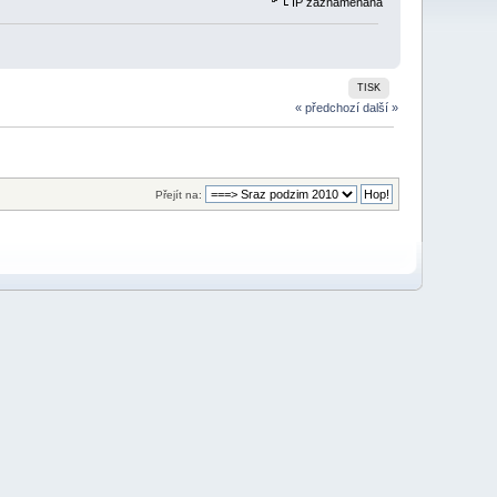
IP zaznamenána
TISK
« předchozí
další »
Přejít na: