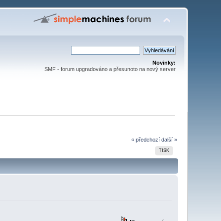
Novinky:
SMF - forum upgradováno a přesunoto na nový server
« předchozí
další »
TISK