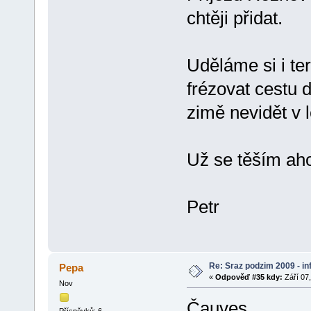
chtěji přidat.
Uděláme si i ter
frézovat cestu d
zimě nevidět v 
Už se těším aho
Petr
Re: Sraz podzim 2009 - i
Pepa
«
Odpověď #35 kdy:
Září 07,
Nov
Čauves
Příspěvků: 6