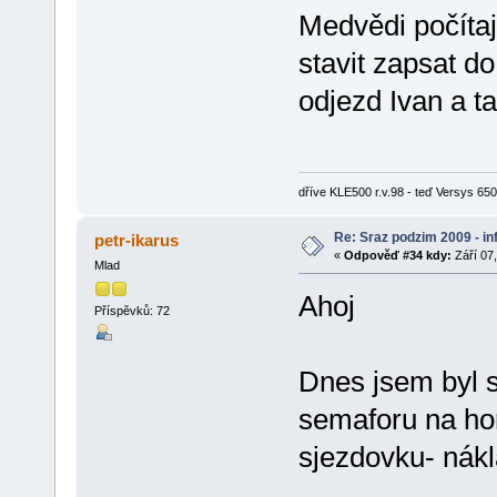
Medvědi počítají
stavit zapsat d
odjezd Ivan a t
dříve KLE500 r.v.98 - teď Versys 650 
Re: Sraz podzim 2009 - i
petr-ikarus
«
Odpověď #34 kdy:
Září 07,
Mlad
Ahoj
Příspěvků: 72
Dnes jsem byl s
semaforu na horu
sjezdovku- nák