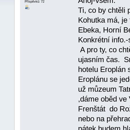
Ahoj-všem.
Příspěvků: 72
Ti, co by chtěli
Kohutka má, je 
Ebeka, Horní B
Konkrétní info.
A pro ty, co chtě
ujasním čas. S
hotelu Eroplán
Eroplánu se jed
už můzeum Tatr
,dáme oběd ve 
Frenštát do Ro
nebo na přehrad
pátek budem hl