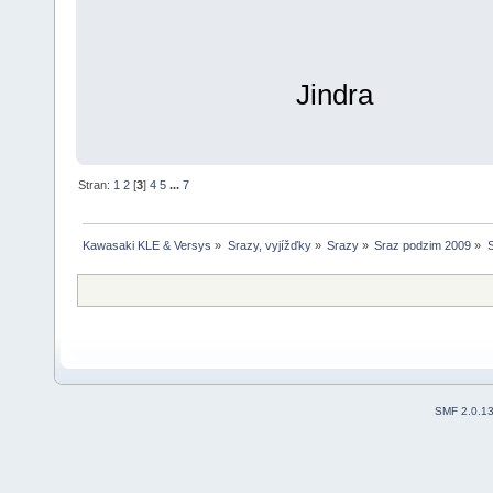
Jindra
Stran:
1
2
[
3
]
4
5
...
7
Kawasaki KLE & Versys
»
Srazy, vyjížďky
»
Srazy
»
Sraz podzim 2009
»
S
SMF 2.0.1