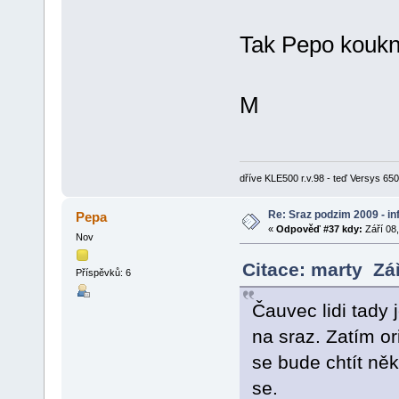
Tak Pepo koukni
M
dříve KLE500 r.v.98 - teď Versys 650 
Re: Sraz podzim 2009 - i
Pepa
«
Odpověď #37 kdy:
Září 08,
Nov
Citace: marty Zá
Příspěvků: 6
Čauvec lidi tady
na sraz. Zatím or
se bude chtít ně
se.