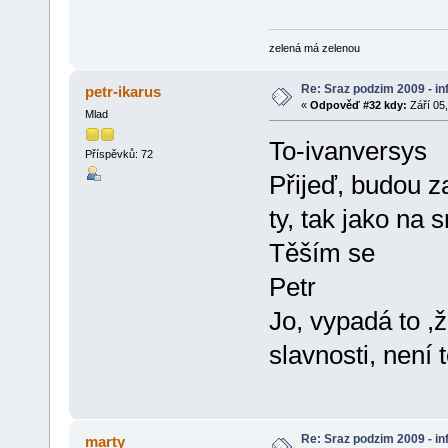
zelená má zelenou
Re: Sraz podzim 2009 - i
petr-ikarus
«
Odpověď #32 kdy:
Září 05,
Mlad
To-ivanversys
Příspěvků: 72
Přijeď, budou z
ty, tak jako na
Těším se
Petr
Jo, vypadá to ,
slavnosti, není 
Re: Sraz podzim 2009 - i
marty