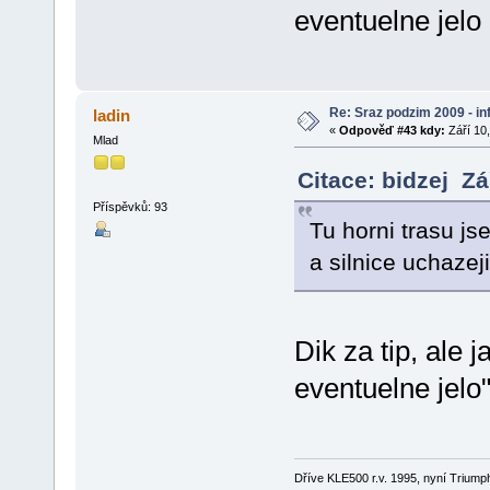
eventuelne jelo
Re: Sraz podzim 2009 - i
ladin
«
Odpověď #43 kdy:
Září 10,
Mlad
Citace: bidzej Zá
Příspěvků: 93
Tu horni trasu js
a silnice uchazej
Dik za tip, ale 
eventuelne jelo
Dříve KLE500 r.v. 1995, nyní Triumph