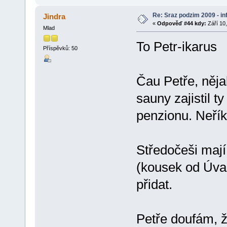
Re: Sraz podzim 2009 - i
Jindra
«
Odpověď #44 kdy:
Září 10,
Mlad
To Petr-ikarus
Příspěvků: 50
Čau Petře, něja
sauny zajistil 
penzionu. Neřík
Středočeši mají
(kousek od Úval
přidat.
Petře doufám, 