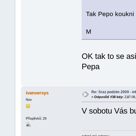
Tak Pepo koukni n
M
OK tak to se a
Pepa
Re: Sraz podzim 2009 - i
ivanversys
«
Odpověď #38 kdy:
Září 08,
Nov
V sobotu Vás b
Příspěvků: 29
zelená má zelenou