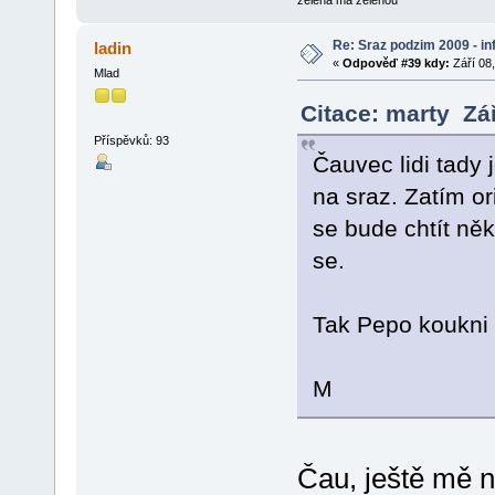
Re: Sraz podzim 2009 - i
ladin
«
Odpověď #39 kdy:
Září 08,
Mlad
Citace: marty Zá
Příspěvků: 93
Čauvec lidi tady
na sraz. Zatím or
se bude chtít ně
se.
Tak Pepo koukni n
M
Čau, ještě mě n