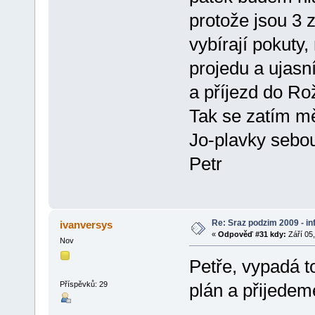
protože jsou 3 
vybírají pokuty,
projedu a ujas
a příjezd do Ro
Tak se zatím mě
Jo-plavky sebo
Petr
Re: Sraz podzim 2009 - i
ivanversys
«
Odpověď #31 kdy:
Září 05,
Nov
Petře, vypadá t
Příspěvků: 29
plán a přijedem