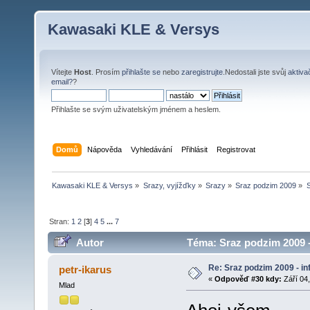
Kawasaki KLE & Versys
Vítejte
Host
. Prosím
přihlašte se
nebo
zaregistrujte
.Nedostali jste svůj
aktiva
email?
?
Přihlašte se svým uživatelským jménem a heslem.
Domů
Nápověda
Vyhledávání
Přihlásit
Registrovat
Kawasaki KLE & Versys
»
Srazy, vyjížďky
»
Srazy
»
Sraz podzim 2009
»
S
Stran:
1
2
[
3
]
4
5
...
7
Autor
Téma: Sraz podzim 2009 -
Re: Sraz podzim 2009 - i
petr-ikarus
«
Odpověď #30 kdy:
Září 04,
Mlad