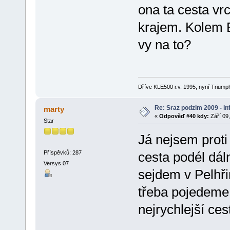
ona ta cesta v
krajem. Kolem B
vy na to?
Dříve KLE500 r.v. 1995, nyní Triumph
Re: Sraz podzim 2009 - i
marty
«
Odpověď #40 kdy:
Září 09,
Star
Já nejsem proti
Příspěvků: 287
cesta podél dáln
Versys 07
sejdem v Pelhř
třeba pojedeme 
nejrychlejší ces