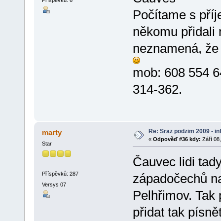
Počítame s pří
někomu přidali 
neznamená, že 
mob: 608 554 
314-362.
Re: Sraz podzim 2009 - i
marty
«
Odpověď #36 kdy:
Září 08,
Star
Čauvec lidi tad
Příspěvků: 287
západočechů na 
Versys 07
Pelhřimov. Tak 
přidat tak písn