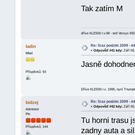
Tak zatím M
dříve KLE500 r.v.98 - teď Versys 650 
Re: Sraz podzim 2009 - i
ladin
«
Odpověď #41 kdy:
Září 09,
Mlad
Jasně dohodnem
Příspěvků: 93
Dříve KLE500 r.v. 1995, nyní Triumph
Re: Sraz podzim 2009 - i
bidzej
«
Odpověď #42 kdy:
Září 09,
Administr
Pln
Tu horni trasu j
Příspěvků: 144
zadny auta a si