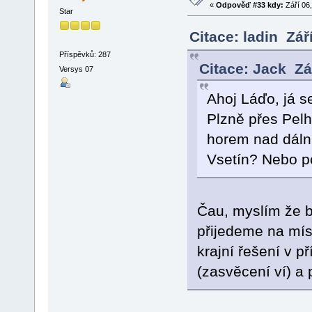
«
Odpověď #33 kdy:
Září 06,
Star
Citace: ladin Zář
Příspěvků: 287
Citace: Jack Zá
Versys 07
Ahoj Láďo, já se
Plzně přes Pelh
horem nad dálnic
Vsetín? Nebo po
Čau, myslím že b
přijedeme na míst
krajní řešení v 
(zasvěcení ví) a 