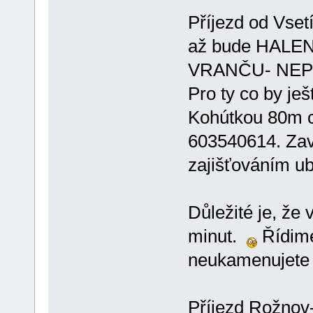
Příjezd od Vset
až bude HALENK
VRANČU- NEP
Pro ty co by ješ
Kohútkou 80m c
603540614. Zavo
zajišťováním ub
Důležité je, že 
minut.
Řídime
neukamenujet
Příjezd Rožnov-