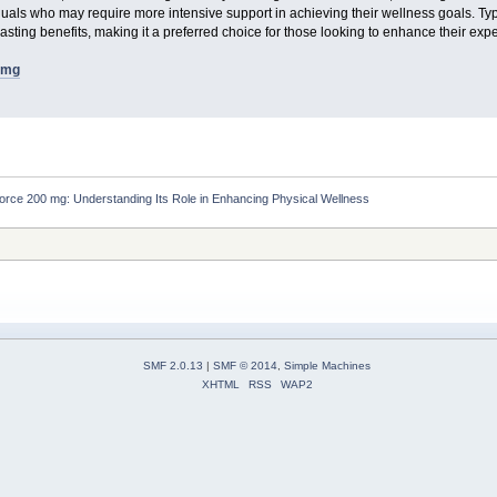
viduals who may require more intensive support in achieving their wellness goals. Typ
sting benefits, making it a preferred choice for those looking to enhance their exp
 mg
orce 200 mg: Understanding Its Role in Enhancing Physical Wellness
SMF 2.0.13
|
SMF © 2014
,
Simple Machines
XHTML
RSS
WAP2