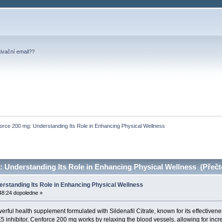
tivační email?
?
orce 200 mg: Understanding Its Role in Enhancing Physical Wellness
 Understanding Its Role in Enhancing Physical Wellness (Přečt
rstanding Its Role in Enhancing Physical Wellness
48:24 dopoledne »
erful health supplement formulated with Sildenafil Citrate, known for its effectiv
 inhibitor, Cenforce 200 mg works by relaxing the blood vessels, allowing for incre