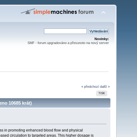
Novinky:
SMF - forum upgradováno a přesunoto na nový server
« předchozí
další »
TISK
eno 10685 krát)
eness in promoting enhanced blood flow and physical
ased circulation to targeted areas. This higher dosage is