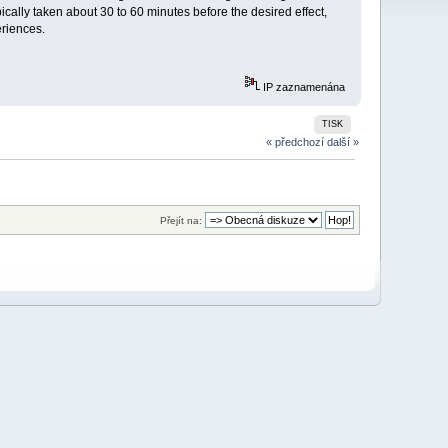
ically taken about 30 to 60 minutes before the desired effect,
eriences.
IP zaznamenána
TISK
« předchozí
další »
Přejít na: