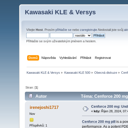
Kawasaki KLE & Versys
Vítejte
Host
. Prosím
přihlašte se
nebo
zaregistrujte
.Nedostali jste svůj
ak
Přihlašte se svým uživatelským jménem a heslem.
Domů
Nápověda
Vyhledávání
Přihlásit
Registrovat
Kawasaki KLE & Versys
»
Kawasaki KLE 500
»
Obecná diskuze
»
Cenf
Stran: [
1
]
Autor
Téma: Cenforce 200 mg:
Cenforce 200 mg: Unde
irenejoshi1717
«
kdy:
Říjen 28, 2024, 07:
Nov
Cenforce 200 mg pill
is a pow
Příspěvků: 1
performance. As a potent PDE5