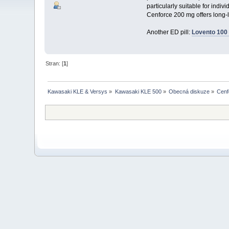
particularly suitable for indi
Cenforce 200 mg offers long-la
Another ED pill:
Lovento 100
Stran: [
1
]
Kawasaki KLE & Versys
»
Kawasaki KLE 500
»
Obecná diskuze
»
Cenf