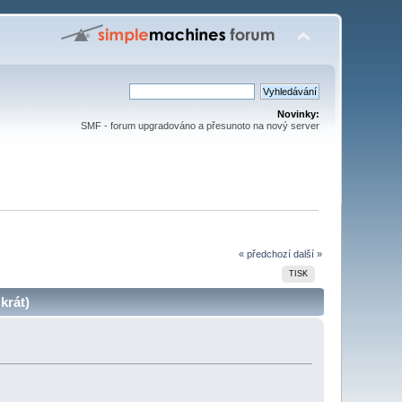
Novinky:
SMF - forum upgradováno a přesunoto na nový server
« předchozí
další »
TISK
krát)