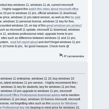
oduct key windows 11, windows 11 uk, current microsoft
I highly suggest this
watch this video about microsoft office
s 10 pro to windows 11 pro, official windows 11 download,
rice, windows 11 pro latest version, as well as this
he said
ce, windows 11 personal license, windows 11 key for free,
counted windows 10, on top of this
great windows pro product
 such as microsoft 11 update, microsoft 11 download, windows
s 11, windows professional retail, upgrade home to pro
g sites such as difference between windows 11 and 11 pro,
 system,
read full report about
and don't forget windows 11 pro
 win 10 home to pro, for good measure. Check more @
IP zaznamenána
e, windows 11 enterprise, windows 11 10, buy windows 10
os, latest windows 11 pro version, I highly recommend this
i
windows 11 key for students, key for windows 11 pro free,
, windows 10 pro upgrade to windows 11 pro, microsoft
icrosoft Office Professional download advice
not to mention
windows 11 pro keys, windows 10 licence microsoft, microsoft
ense, not forgetting sites such as this
source for Windows
 Professional key site
bearing in mind price for windows 10,