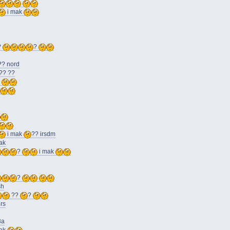
i mak
?
?
?? nord
?? ??
?
i mak
?? irsdm
ak
?
i mak
?
sh
??
?
irs
3a