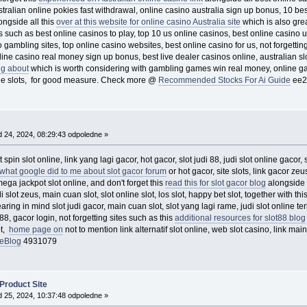
alian online pokies fast withdrawal, online casino australia sign up bonus, 10 best 
ongside all this
over at this website for online casino Australia site
which is also grea
es such as best online casinos to play, top 10 us online casinos, best online casino 
gambling sites, top online casino websites, best online casino for us, not forgetting
line casino real money sign up bonus, best live dealer casinos online, australian sl
g about
which is worth considering with gambling games win real money, online ga
ne slots, for good measure. Check more @
Recommended Stocks For Ai Guide
ee2
 24, 2024, 08:29:43 odpoledne »
pin slot online, link yang lagi gacor, hot gacor, slot judi 88, judi slot online gacor, slo
what google did to me about slot gacor forum
or hot gacor, site slots, link gacor zeu
, mega jackpot slot online, and don't forget this
read this for slot gacor blog
alongside a
slot zeus, main cuan slot, slot online slot, los slot, happy bet slot, together with thi
aring in mind slot judi gacor, main cuan slot, slot yang lagi rame, judi slot online ter
88, gacor login, not forgetting sites such as this
additional resources for slot88 blog
ot,
home page on
not to mention link alternatif slot online, web slot casino, link ma
neBlog
4931079
 Product Site
 25, 2024, 10:37:48 odpoledne »