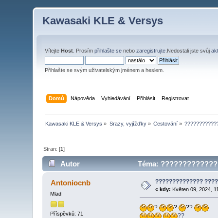
Kawasaki KLE & Versys
Vítejte
Host
. Prosím
přihlašte se
nebo
zaregistrujte
.Nedostali jste svůj
ak
Přihlašte se svým uživatelským jménem a heslem.
Domů
Nápověda
Vyhledávání
Přihlásit
Registrovat
Kawasaki KLE & Versys
»
Srazy, vyjížďky
»
Cestování
»
????????????
Stran: [
1
]
Autor
Téma: ??????????????
?????????????? ????
Antoniocnb
«
kdy:
Květen 09, 2024, 1
Mlad
?
?
??
.
Příspěvků: 71
??