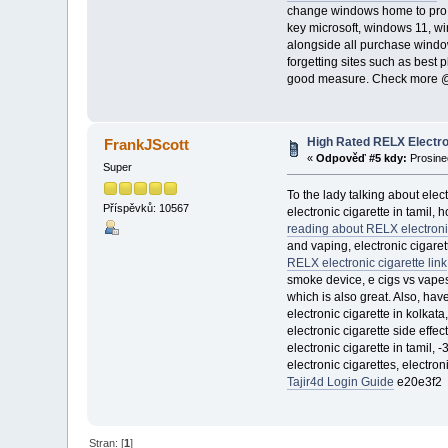
change windows home to pro,
key microsoft, windows 11, wi
alongside all purchase wind
forgetting sites such as best
good measure. Check more
High Rated RELX Electron
FrankJScott
«
Odpověď #5 kdy:
Prosine
Super
To the lady talking about elect
Příspěvků: 10567
electronic cigarette in tamil, 
reading about RELX electronic
and vaping, electronic cigarett
RELX electronic cigarette link
smoke device, e cigs vs vapes,
which is also great. Also, have
electronic cigarette in kolkat
electronic cigarette side effec
electronic cigarette in tamil,
electronic cigarettes, electr
Tajir4d Login Guide
e20e3f2
Stran: [
1
]