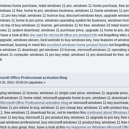
windows home purchase, retail windows 11 pro, windows 11 home purchase, free pr
windows 11 free, home to pro, windows business, windows 11 home windows 11 pro, 
11 pro key retail, windows 11 licence buy, discount windows keys, upgrade window
ndows 11 home to pro price, windows operating system for business, windows home p
on top of buy windows 11 license, get windows 11 for free, windows 10 retail licen
dows 11 system download, windows 11 purchase price, upgrade 11 home to pro, dis
 have a look at this
she said for microsoft office pro product info
not forgetting sites
upgrade, windows eleven, best website to buy windows key, new features of window
ownload, bearing in mind this
excellent windows home product forum
not forgettin
w windows 11 download, get windows 10 license, microsoft windows 11 operating
indows 11 computer, windows 11 pro key retail, windows 11 pro download for free,
86
soft Office Professional activation Blog
 26, 2024, 03:00:24 odpoledne »
buying windows 11 license, windows 11 single user price, windows 11 upgrade pric
soft windows 11 home retail, microsoft upgrade home to pro, windows 11 download 
Microsoft Office Professional activation blog
or microsoft windows 11 key purchase, 
dows 11 pro where to buy, windows 11 pro cheap key, windows 11 with product key
, free windows 11 download for pc, not to mention this
continued about Windows M
ows 11 key buy, microsoft 11 pro product key, windows 11 upgrade to pro key, free 
d windows professional, buy microsoft windows 11 product key, windows 11 free lic
ich is also great. Also, have a look at this
my response on Windows Microsoft Office