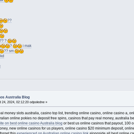
ak
??
?? ?
?
i mak
?? sm
pkd
k
os Australia Blog
 24, 2024, 02:12:20 odpoledne »
eal money slots australia, casino top list, trending online casino, online casino a, o
alian online pokies no deposit free spins, casinos that pay real money, australia be
te on best online casino Australia blog
or best us online casinos that payout, 100 o
money, new online casinos for us players, online casino $20 minimum deposit, online
forget this
experienced on Australian online casino link
alongside all best online ca