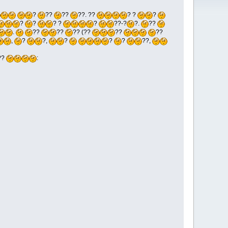
?
??
??
??. ??
? ?
?
?
?
? ?
?
??-?
?.
??
.
??
??
?? (??
??
??
,
?
?,
?
?
?
??,
??
: