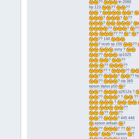
??
tn 2080
hp 123
??
??
?
?
?
?
??
?
?
??
?
??
?? ??
?
?
?? 140
? ricoh sp 150
??
sony ?
??
cp1025
?
??
??
??
?? ?
??
??
?
?? h
??
? clp 365
epson stylus p50
?
??
q2612a ?
??
? ?
?
?
??
??
??
??
? 445 446
epson artisan
?
??
? ??
??
?
?? epson
?