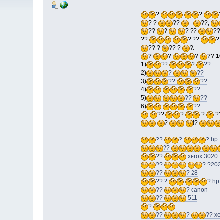
?
?
? ?
??
-
??,
??
?
? ??
?
??
? ??
?
?? ?
?? ?
?.
?
?
?
?? 
1)
??
?
??
2)
?
??
3)
??
??
4)
??
5)
??
??
6)
??
??
?
?
?
?
!?
??
?
? hp
??
??
xerox 3020
??
? ?20
??
? 28
?? ?
? hp
??
? canon
??
511
?
??
?
?? x