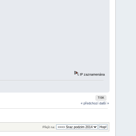
IP zaznamenána
TISK
« předchozí
další »
Přejít na: