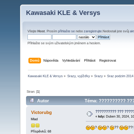
Kawasaki KLE & Versys
Vítejte
Host
. Prosím
přihlašte se
nebo
zaregistrujte
.Nedostali jste svůj
ak
Přihlašte se svým uživatelským jménem a heslem.
Domů
Nápověda
Vyhledávání
Přihlásit
Registrovat
Kawasaki KLE & Versys
»
Srazy, vyjížďky
»
Srazy
»
Sraz podzim 2014
Stran: [
1
]
Autor
Téma: ?????????? ??? 
?????????? ??? ????
Victorubg
«
kdy:
Duben 30, 2024, 10
Mlad
?
?
??
??
!
Příspěvků: 68