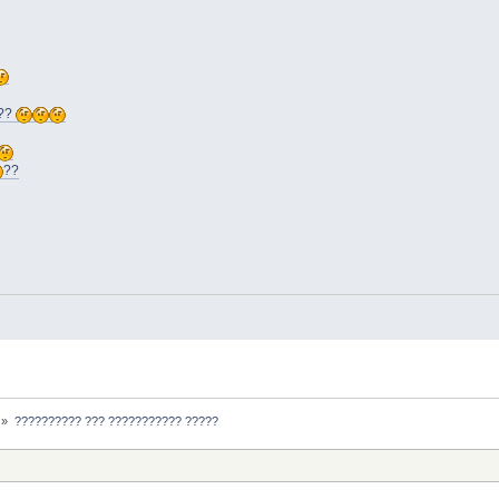
??
??
»
?????????? ??? ??????????? ?????