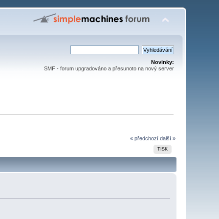
Novinky:
SMF - forum upgradováno a přesunoto na nový server
« předchozí
další »
TISK