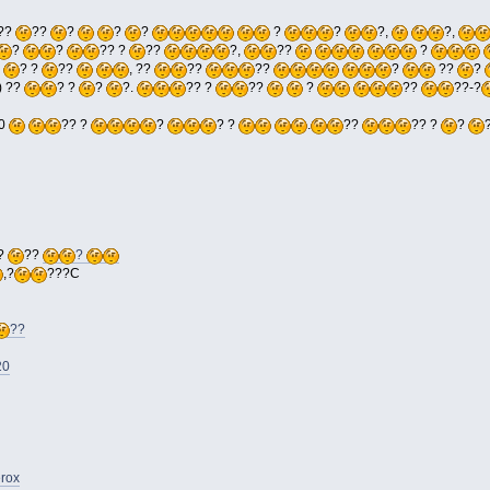
??
??
?
?
?
?
?
?,
?,
?
?
?? ?
??
?,
??
?
?
? ?
??
, ??
??
??
?
??
?
) ??
? ?
?
?.
?? ?
??
?
??
??-?
10
?? ?
?
? ?
.
??
?? ?
?
?
??
?
,?
???C
??
20
erox