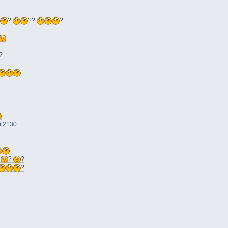
?
??
?
?
p 2130
?
?
?
?