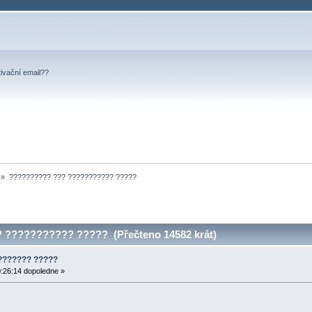
tivační email?
?
»
?????????? ??? ??????????? ?????
??????????? ????? (Přečteno 14582 krát)
??????? ?????
:26:14 dopoledne »