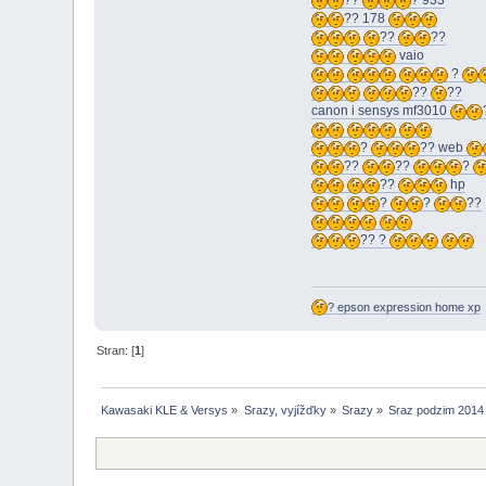
??
? 933
?? 178
??
??
vaio
?
??
??
canon i sensys mf3010
?
?? web
??
??
?
??
hp
?
?
??
?? ?
? epson expression home xp
Stran: [
1
]
Kawasaki KLE & Versys
»
Srazy, vyjížďky
»
Srazy
»
Sraz podzim 2014