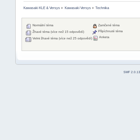
Kawasaki KLE & Versys
»
Kawasaki Versys
»
Technika
Normální téma
Zamčené téma
Připíchnuté téma
Žhavé téma (více než 15 odpovědí)
Anketa
Velmi žhavé téma (více než 25 odpovědí)
SMF 2.0.1