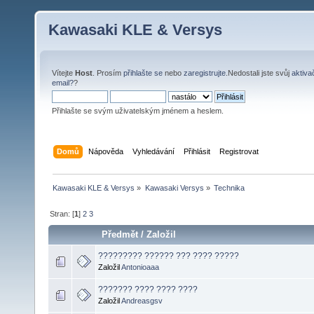
Kawasaki KLE & Versys
Vítejte
Host
. Prosím
přihlašte se
nebo
zaregistrujte
.Nedostali jste svůj
aktiva
email?
?
Přihlašte se svým uživatelským jménem a heslem.
Domů
Nápověda
Vyhledávání
Přihlásit
Registrovat
Kawasaki KLE & Versys
»
Kawasaki Versys
»
Technika
Stran: [
1
]
2
3
Předmět
/
Založil
????????? ?????? ??? ???? ?????
Založil
Antonioaaa
??????? ???? ???? ????
Založil
Andreasgsv