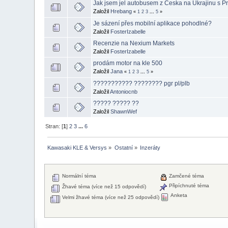
Jak jsem jel autobusem z Česka na Ukrajinu s P
Založil
Hrebang
«
1
2
3
...
5
»
Je sázení přes mobilní aplikace pohodlné?
Založil
FosterIzabelle
Recenzie na Nexium Markets
Založil
FosterIzabelle
prodám motor na kle 500
Založil
Jana
«
1
2
3
...
5
»
??????????? ???????? pgr pl/plb
Založil
Antoniocnb
????? ????? ??
Založil
ShawnWef
Stran: [
1
]
2
3
...
6
Kawasaki KLE & Versys
»
Ostatní
»
Inzeráty
Normální téma
Zamčené téma
Připíchnuté téma
Žhavé téma (více než 15 odpovědí)
Anketa
Velmi žhavé téma (více než 25 odpovědí)