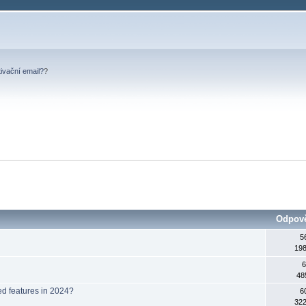
tivační email?
?
Odpov
5
198
6
48
ed features in 2024?
6
322