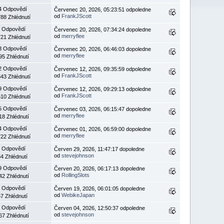
4 Odpovědí
Červenec 20, 2026, 05:23:51 odpoledne
od
FrankJScott
88 Zhlédnutí
 Odpovědí
Červenec 20, 2026, 07:34:24 dopoledne
od
merryflee
21 Zhlédnutí
3 Odpovědí
Červenec 20, 2026, 06:46:03 dopoledne
od
merryflee
95 Zhlédnutí
2 Odpovědí
Červenec 12, 2026, 09:35:59 odpoledne
od
FrankJScott
43 Zhlédnutí
9 Odpovědí
Červenec 12, 2026, 09:29:13 odpoledne
od
FrankJScott
10 Zhlédnutí
5 Odpovědí
Červenec 03, 2026, 06:15:47 dopoledne
od
merryflee
18 Zhlédnutí
4 Odpovědí
Červenec 01, 2026, 06:59:00 dopoledne
od
merryflee
22 Zhlédnutí
 Odpovědí
Červen 29, 2026, 11:47:17 dopoledne
od
stevejohnson
4 Zhlédnutí
9 Odpovědí
Červen 20, 2026, 06:17:13 dopoledne
od
RollingSlots
42 Zhlédnutí
 Odpovědí
Červen 19, 2026, 06:01:05 dopoledne
od
WebikeJapan
7 Zhlédnutí
 Odpovědí
Červen 04, 2026, 12:50:37 odpoledne
od
stevejohnson
67 Zhlédnutí