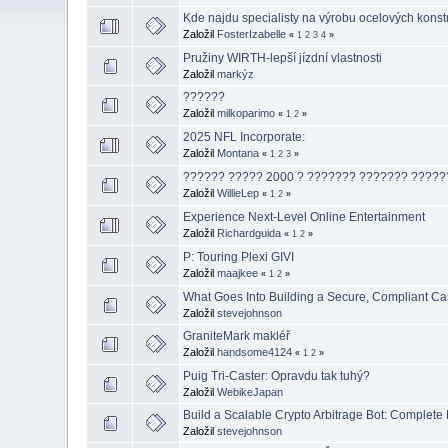
Kde najdu specialisty na výrobu ocelových konst
Založil
FosterIzabelle
«
1
2
3
4
»
Pružiny WIRTH-lepší jízdní vlastnosti
Založil
markýz
??????
Založil
milkoparimo
«
1
2
»
2025 NFL Incorporate:
Založil
Montana
«
1
2
3
»
?????? ????? 2000 ? ??????? ??????? ?????
Založil
WillieLep
«
1
2
»
Experience Next-Level Online Entertainment
Založil
Richardguida
«
1
2
»
P: Touring Plexi GIVI
Založil
maajkee
«
1
2
»
What Goes Into Building a Secure, Compliant Ca
Založil
stevejohnson
GraniteMark makléř
Založil
handsome4124
«
1
2
»
Puig Tri-Caster: Opravdu tak tuhý?
Založil
WebikeJapan
Build a Scalable Crypto Arbitrage Bot: Complet
Založil
stevejohnson