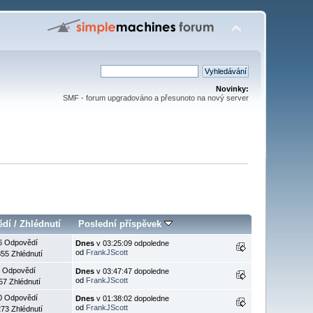
Novinky:
SMF - forum upgradováno a přesunoto na nový server
ědí
/
Zhlédnutí
Poslední příspěvek
6 Odpovědí
Dnes
v 03:25:09 odpoledne
od
FrankJScott
55 Zhlédnutí
 Odpovědí
Dnes
v 03:47:47 dopoledne
od
FrankJScott
57 Zhlédnutí
0 Odpovědí
Dnes
v 01:38:02 dopoledne
od
FrankJScott
73 Zhlédnutí