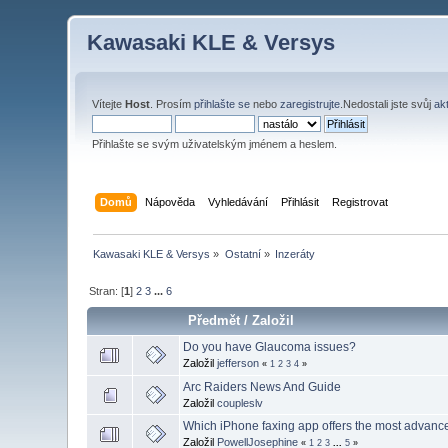
Kawasaki KLE & Versys
Vítejte
Host
. Prosím
přihlašte se
nebo
zaregistrujte
.Nedostali jste svůj
ak
Přihlašte se svým uživatelským jménem a heslem.
Domů
Nápověda
Vyhledávání
Přihlásit
Registrovat
Kawasaki KLE & Versys
»
Ostatní
»
Inzeráty
Stran: [
1
]
2
3
...
6
Předmět
/
Založil
Do you have Glaucoma issues?
Založil
jefferson
«
1
2
3
4
»
Arc Raiders News And Guide
Založil
coupleslv
Which iPhone faxing app offers the most advanc
Založil
PowellJosephine
«
1
2
3
...
5
»