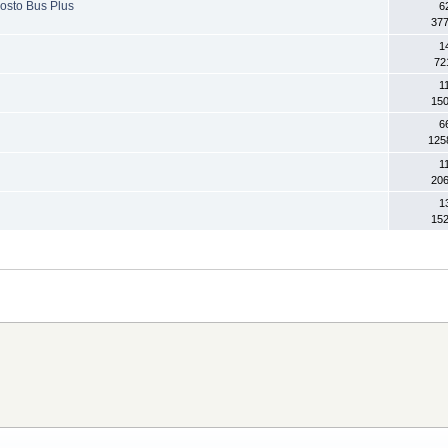
rosto Bus Plus
6
377
1
72
1
150
6
125
1
206
1
152