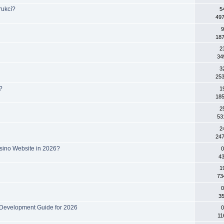
rukcí?
5
497
9
187
2
34
3
253
?
1
185
2
53
2
247
sino Website in 2026?
0
43
1
73
0
35
e Development Guide for 2026
0
11