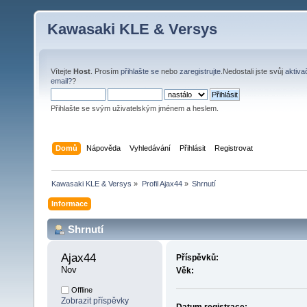
Kawasaki KLE & Versys
Vítejte
Host
. Prosím
přihlašte se
nebo
zaregistrujte
.Nedostali jste svůj
aktiva
email?
?
Přihlašte se svým uživatelským jménem a heslem.
Domů
Nápověda
Vyhledávání
Přihlásit
Registrovat
Kawasaki KLE & Versys
»
Profil Ajax44
»
Shrnutí
Informace
Shrnutí
Ajax44 
Příspěvků:
Nov
Věk:
Offline
Zobrazit příspěvky