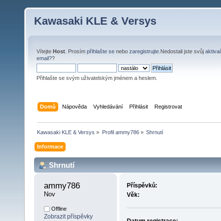
Kawasaki KLE & Versys
Vítejte
Host
. Prosím
přihlašte se
nebo
zaregistrujte
.Nedostali jste svůj
aktiva
email?
?
Přihlašte se svým uživatelským jménem a heslem.
Domů
Nápověda
Vyhledávání
Přihlásit
Registrovat
Kawasaki KLE & Versys
»
Profil ammy786
»
Shrnutí
Informace
Shrnutí
ammy786 
Příspěvků:
Nov
Věk:
Offline
Zobrazit příspěvky