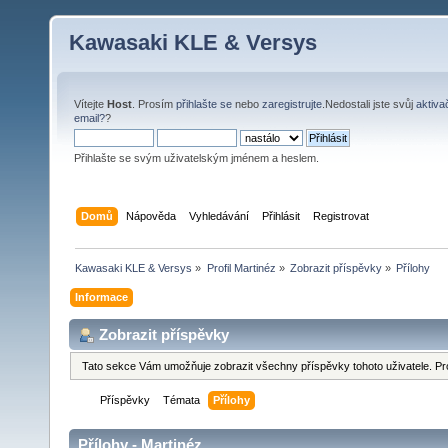
Kawasaki KLE & Versys
Vítejte
Host
. Prosím
přihlašte se
nebo
zaregistrujte
.Nedostali jste svůj
aktiva
email?
?
Přihlašte se svým uživatelským jménem a heslem.
Domů
Nápověda
Vyhledávání
Přihlásit
Registrovat
Kawasaki KLE & Versys
»
Profil Martinéz
»
Zobrazit příspěvky
»
Přílohy
Informace
Zobrazit příspěvky
Tato sekce Vám umožňuje zobrazit všechny příspěvky tohoto uživatele. Pr
Příspěvky
Témata
Přílohy
Přílohy - Martinéz