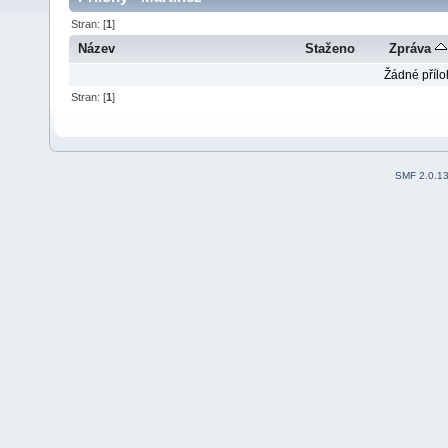
Stran: [
1
]
Název
Staženo
Zpráva
Žádné přílo
Stran: [
1
]
SMF 2.0.1