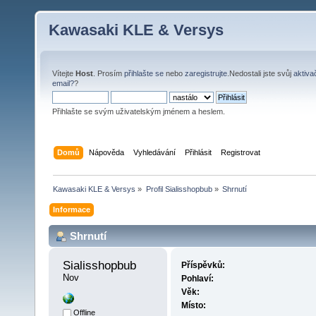
Kawasaki KLE & Versys
Vítejte
Host
. Prosím
přihlašte se
nebo
zaregistrujte
.Nedostali jste svůj
aktiva
email?
?
Přihlašte se svým uživatelským jménem a heslem.
Domů
Nápověda
Vyhledávání
Přihlásit
Registrovat
Kawasaki KLE & Versys
»
Profil Sialisshopbub
»
Shrnutí
Informace
Shrnutí
Sialisshopbub 
Příspěvků:
Nov
Pohlaví:
Věk:
Místo:
Offline