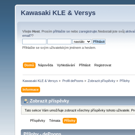
Kawasaki KLE & Versys
Vítejte
Host
. Prosím
přihlašte se
nebo
zaregistrujte
.Nedostali jste svůj
aktiva
email?
?
Přihlašte se svým uživatelským jménem a heslem.
Domů
Nápověda
Vyhledávání
Přihlásit
Registrovat
Kawasaki KLE & Versys
»
Profil dePoons
»
Zobrazit příspěvky
»
Přílohy
Informace
Zobrazit příspěvky
Tato sekce Vám umožňuje zobrazit všechny příspěvky tohoto uživatele. Pr
Příspěvky
Témata
Přílohy
Přílohy - dePoons