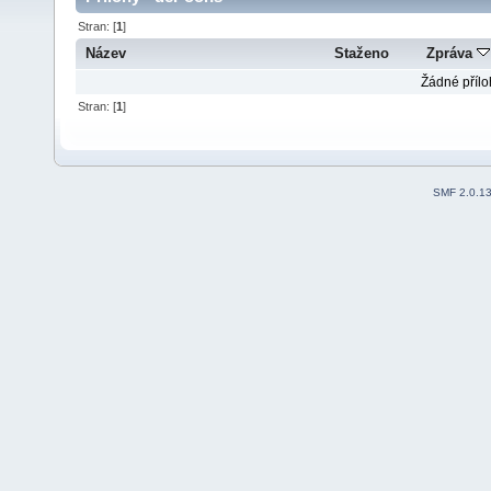
Stran: [
1
]
Název
Staženo
Zpráva
Žádné přílo
Stran: [
1
]
SMF 2.0.1