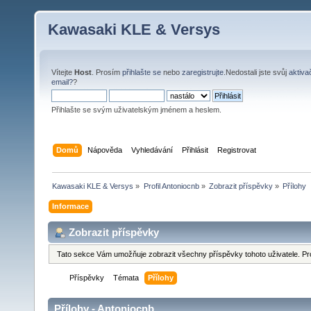
Kawasaki KLE & Versys
Vítejte
Host
. Prosím
přihlašte se
nebo
zaregistrujte
.Nedostali jste svůj
aktiva
email?
?
Přihlašte se svým uživatelským jménem a heslem.
Domů
Nápověda
Vyhledávání
Přihlásit
Registrovat
Kawasaki KLE & Versys
»
Profil Antoniocnb
»
Zobrazit příspěvky
»
Přílohy
Informace
Zobrazit příspěvky
Tato sekce Vám umožňuje zobrazit všechny příspěvky tohoto uživatele. Pr
Příspěvky
Témata
Přílohy
Přílohy - Antoniocnb