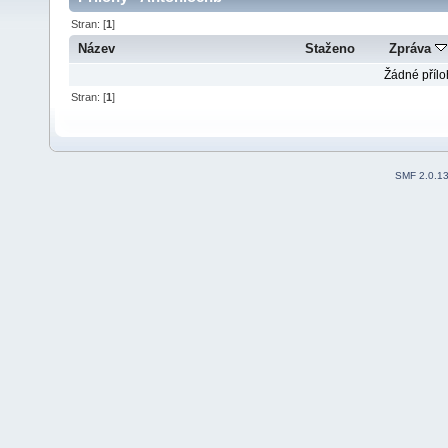
Stran: [
1
]
Název
Staženo
Zpráva
Žádné přílo
Stran: [
1
]
SMF 2.0.1