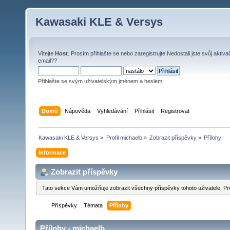
Kawasaki KLE & Versys
Vítejte
Host
. Prosím
přihlašte se
nebo
zaregistrujte
.Nedostali jste svůj
aktiva
email?
?
Přihlašte se svým uživatelským jménem a heslem.
Domů
Nápověda
Vyhledávání
Přihlásit
Registrovat
Kawasaki KLE & Versys
»
Profil michaelb
»
Zobrazit příspěvky
»
Přílohy
Informace
Zobrazit příspěvky
Tato sekce Vám umožňuje zobrazit všechny příspěvky tohoto uživatele. Pr
Příspěvky
Témata
Přílohy
Přílohy - michaelb