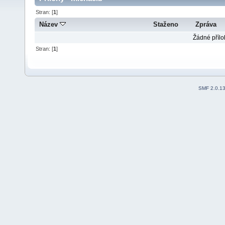
Stran: [
1
]
Název
Staženo
Zpráva
Žádné přílo
Stran: [
1
]
SMF 2.0.1