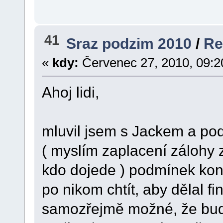
41
Sraz podzim 2010
/
Re
«
kdy:
Červenec 27, 2010, 09:2
Ahoj lidi,
mluvil jsem s Jackem a pod
( myslím zaplacení zálohy 
kdo dojede ) podmínek ko
po nikom chtít, aby dělal f
samozřejmě možné, že bud