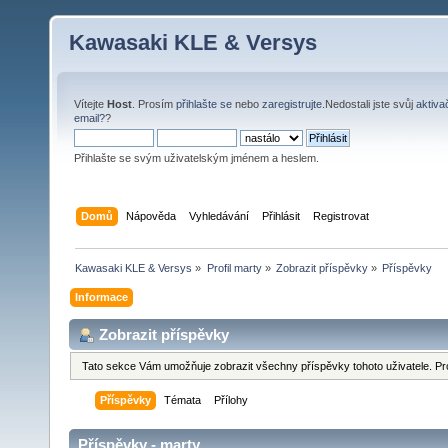
Kawasaki KLE & Versys
Vítejte
Host
. Prosím
přihlašte se
nebo
zaregistrujte
.Nedostali jste svůj
aktiva
email?
?
Přihlašte se svým uživatelským jménem a heslem.
Domů
Nápověda
Vyhledávání
Přihlásit
Registrovat
Kawasaki KLE & Versys
»
Profil marty
»
Zobrazit příspěvky
»
Příspěvky
Informace
Zobrazit příspěvky
Tato sekce Vám umožňuje zobrazit všechny příspěvky tohoto uživatele. Pr
Příspěvky
Témata
Přílohy
Příspěvky - marty