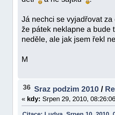
Já nechci se vyjadřovat za 
že pátek neklapne a bude t
neděle, ale jak jsem řekl n
M
36
Sraz podzim 2010
/
Re
«
kdy:
Srpen 29, 2010, 08:26:0
Citace: Ludva Srpen 10, 2010, 