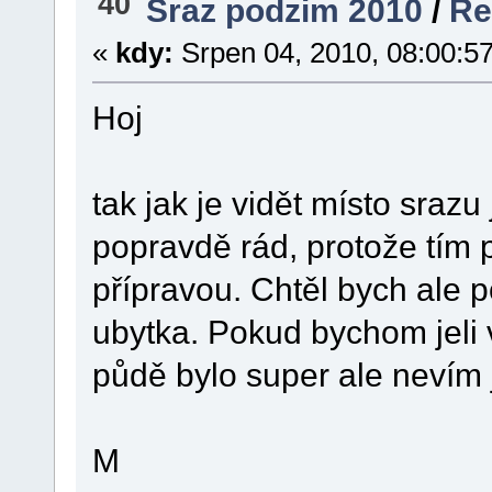
40
Sraz podzim 2010
/
Re
«
kdy:
Srpen 04, 2010, 08:00:5
Hoj
tak jak je vidět místo sraz
popravdě rád, protože tím
přípravou. Chtěl bych ale p
ubytka. Pokud bychom jeli 
půdě bylo super ale nevím 
M