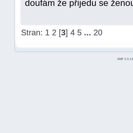
doufám že přijedu se ženou
Stran:
1
2
[
3
]
4
5
...
20
SMF 2.0.1