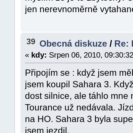
jen nerevnoměrně vytahane
39
Obecná diskuze
/
Re: 
«
kdy:
Srpen 06, 2010, 09:30:3
Připojím se : když jsem mě
jsem koupil Sahara 3. Když
dost silnice, ale táhlo mne
Tourance už nedávala. Jíz
na HO. Sahara 3 byla super.
jsem jezdil.