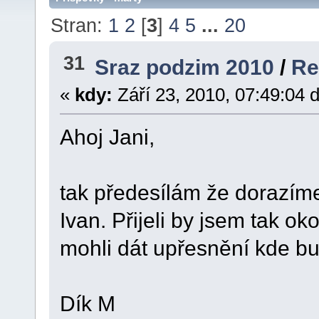
Stran:
1
2
[
3
]
4
5
...
20
31
Sraz podzim 2010
/
Re
«
kdy:
Září 23, 2010, 07:49:04 
Ahoj Jani,
tak předesílám že dorazíme
Ivan. Přijeli by jsem tak ok
mohli dát upřesnění kde bu
Dík M