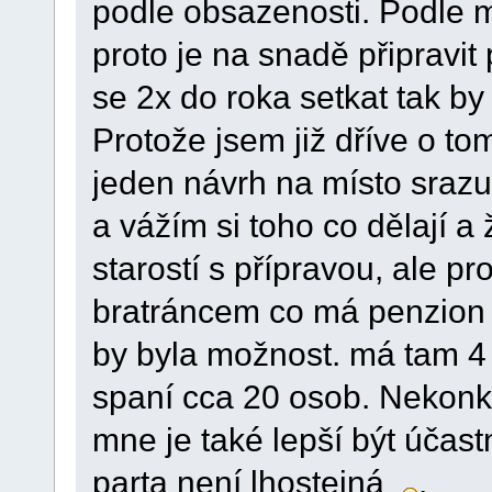
podle obsazenosti. Podle m
proto je na snadě připravit 
se 2x do roka setkat tak b
Protože jsem již dříve o t
jeden návrh na místo sraz
a vážím si toho co dělají a 
starostí s přípravou, ale pr
bratráncem co má penzio
by byla možnost. má tam 4
spaní cca 20 osob. Nekonk
mne je také lepší být účastn
parta není lhostejná
.