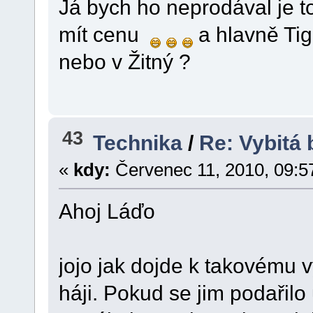
Já bych ho neprodával je t
mít cenu
a hlavně Tig
nebo v Žitný ?
43
Technika
/
Re: Vybitá 
«
kdy:
Červenec 11, 2010, 09:5
Ahoj Láďo
jojo jak dojde k takovému vy
háji. Pokud se jim podařilo