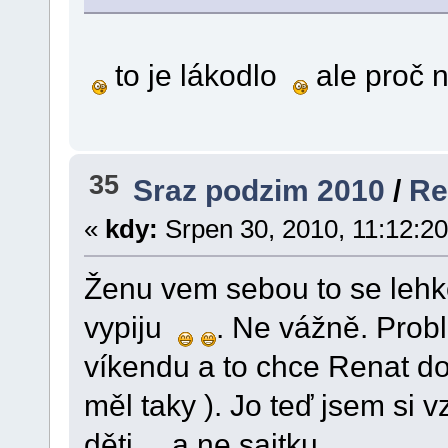
to je lákodlo
ale proč n
35
Sraz podzim 2010
/
Re
«
kdy:
Srpen 30, 2010, 11:12:2
Ženu vem sebou to se leh
vypiju
. Ne vážně. Prob
víkendu a to chce Renat d
měl taky ). Jo teď jsem si
děti
a ne sajtku
.