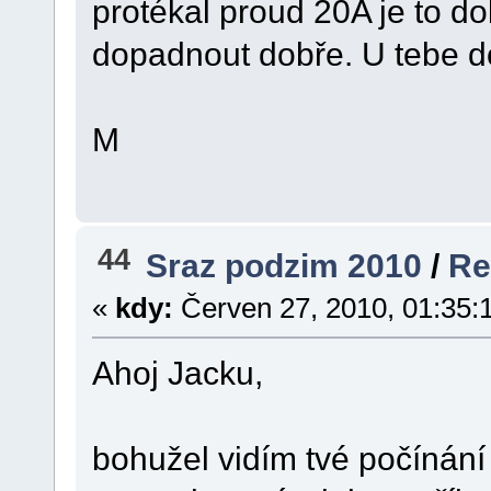
protékal proud 20A je to d
dopadnout dobře. U tebe d
M
44
Sraz podzim 2010
/
Re
«
kdy:
Červen 27, 2010, 01:35:
Ahoj Jacku,
bohužel vidím tvé počínání 