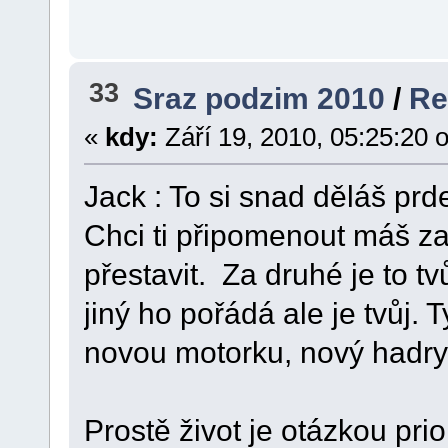
33
Sraz podzim 2010
/
Re
«
kdy:
Září 19, 2010, 05:25:20 
Jack : To si snad děláš pr
Chci ti připomenout máš za
přestavit. Za druhé je to t
jiný ho pořádá ale je tvůj.
novou motorku, nový had
Prostě život je otázkou prio