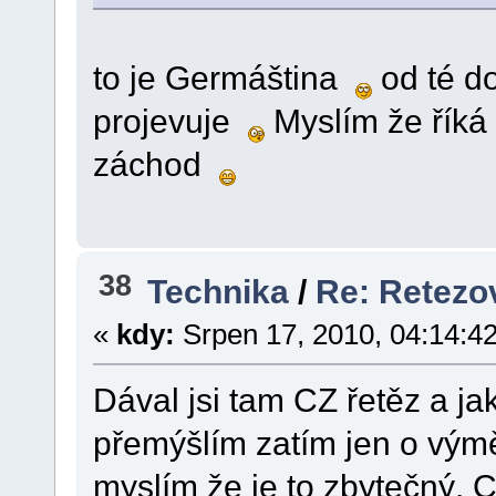
to je Germáština
od té do
projevuje
Myslím že říká
záchod
38
Technika
/
Re: Retezo
«
kdy:
Srpen 17, 2010, 04:14:4
Dával jsi tam CZ řetěz a ja
přemýšlím zatím jen o výmě
myslím že je to zbytečný. 